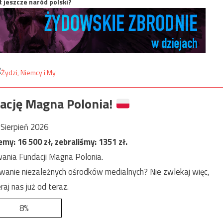
t jeszcze naród polski?
ację Magna Polonia!
Sierpień 2026
jemy:
16 500
zł, zebraliśmy:
1351
zł.
ania Fundacji Magna Polonia.
anie niezależnych ośrodków medialnych? Nie zwlekaj więc,
raj nas już od teraz.
8%