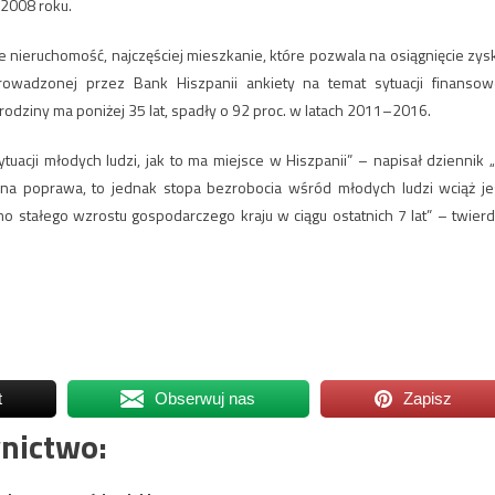
 2008 roku.
 nieruchomość, najczęściej mieszkanie, które pozwala na osiągnięcie zys
wadzonej przez Bank Hiszpanii ankiety na temat sytuacji finansow
odziny ma poniżej 35 lat, spadły o 92 proc. w latach 2011–2016.
tuacji młodych ludzi, jak to ma miejsce w Hiszpanii” – napisał dziennik „
pewna poprawa, to jednak stopa bezrobocia wśród młodych ludzi wciąż je
o stałego wzrostu gospodarczego kraju w ciągu ostatnich 7 lat” – twierd
t
Obserwuj nas
Zapisz
nictwo: