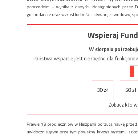
poprzednim – wynika z danych udostępnionych przez Euro
gospodarcze oraz wzrost ludności aktywnej zawodowo, spo
Wspieraj Fund
W sierpniu potrzebu
Państwa wsparcie jest niezbędne dla funkcjonow
30 zł
50 zł
Zobacz kto w
Prawie 18 proc. uczniów w Hiszpanii porzuca naukę przed
uwidoczniającym przy tym poważny kryzys systemu szkoln