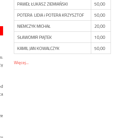
PAWEŁ ŁUKASZ ZIEMIAŃSKI
50,00
POTERA LIDIA i POTERA KRZYSZTOF
50,00
NIEMCZYK MICHAŁ
20,00
SŁAWOMIR PIĄTEK
10,00
KAMIL JAN KOWALCZYK
50,00
u.
Więcej...
cy
ód
ca
że
ku