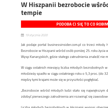
W Hiszpanii bezrobocie wśró
tempie
PODOBA CI SIĘ TO CO ROBI
19 stycznia 2020
Jak podaje portal businessinsider.com.pl co trzeci młod
Bezrobocie w Hiszpanii wśród osób poniżej 25. roku życia wy
Wysp Kanaryjskich, gdzie stałego zatrudnienia znaleźć nie m
W ciągu ostatnich miesięcy liczba młodych bezrobotnych w 
młodzieży spadło w ciągu ostatniego roku o 5,3 proc. (do 32,
między tymi krajami może się w przyszłości pogłębiać.
„Bezrobocie wśród młodych ludzi stało się największym d
zdobyć pierwszego zatrudnienia ani rozwinąć się zawodowo”
Liczba młodych bezrobotnych w Hiszpanii wynosi obecnie 5