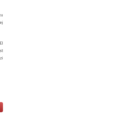
ku
ej
El
st
zi