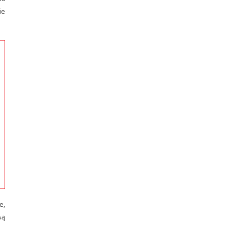
ie
e,
są