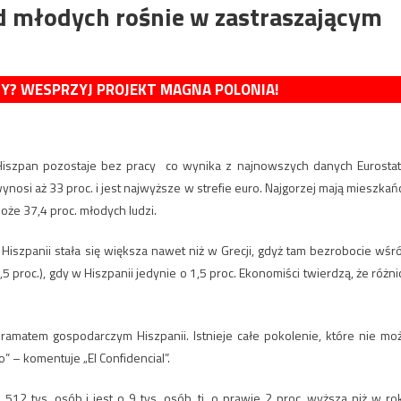
d młodych rośnie w zastraszającym
MY? WESPRZYJ PROJEKT MAGNA POLONIA!
y Hiszpan pozostaje bez pracy co wynika z najnowszych danych Eurostat
nosi aż 33 proc. i jest najwyższe w strefie euro. Najgorzej mają mieszkań
oże 37,4 proc. młodych ludzi.
Hiszpanii stała się większa nawet niż w Grecji, gdyż tam bezrobocie wśr
5 proc.), gdy w Hiszpanii jedynie o 1,5 proc. Ekonomiści twierdzą, że różni
ramatem gospodarczym Hiszpanii. Istnieje całe pokolenie, które nie mo
 – komentuje „El Confidencial”.
12 tys. osób i jest o 9 tys. osób, tj. o prawie 2 proc. wyższa niż w ro