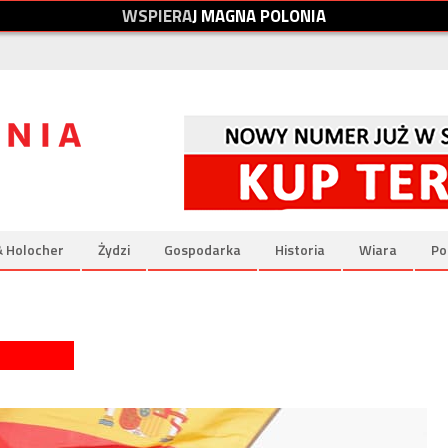
W
S
P
I
E
R
A
J
M
A
G
N
A
P
O
L
O
N
I
A
& Holocher
Żydzi
Gospodarka
Historia
Wiara
Po