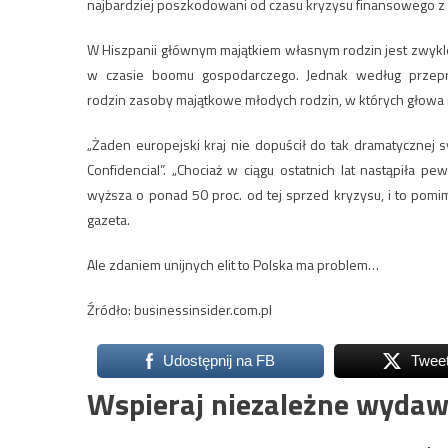
najbardziej poszkodowani od czasu kryzysu finansowego z
W Hiszpanii głównym majątkiem własnym rodzin jest zwykle
w czasie boomu gospodarczego. Jednak według przepro
rodzin zasoby majątkowe młodych rodzin, w których głowa r
„Żaden europejski kraj nie dopuścił do tak dramatycznej sy
Confidencial”. „Chociaż w ciągu ostatnich lat nastąpiła 
wyższa o ponad 50 proc. od tej sprzed kryzysu, i to pomim
gazeta.
Ale zdaniem unijnych elit to Polska ma problem…
Źródło: businessinsider.com.pl
Udostępnij na FB
Twee
Wspieraj niezależne wydaw