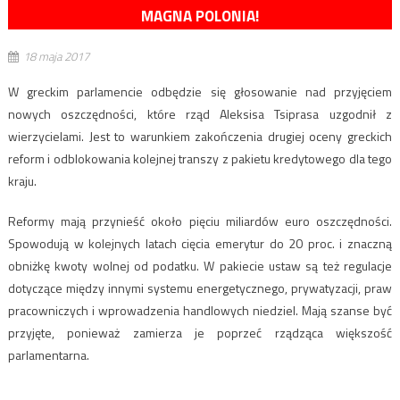
MAGNA POLONIA!
18 maja 2017
W greckim parlamencie odbędzie się głosowanie nad przyjęciem
nowych oszczędności, które rząd Aleksisa Tsiprasa uzgodnił z
wierzycielami. Jest to warunkiem zakończenia drugiej oceny greckich
reform i odblokowania kolejnej transzy z pakietu kredytowego dla tego
kraju.
Reformy mają przynieść około pięciu miliardów euro oszczędności.
Spowodują w kolejnych latach cięcia emerytur do 20 proc. i znaczną
obniżkę kwoty wolnej od podatku. W pakiecie ustaw są też regulacje
dotyczące między innymi systemu energetycznego, prywatyzacji, praw
pracowniczych i wprowadzenia handlowych niedziel. Mają szanse być
przyjęte, ponieważ zamierza je poprzeć rządząca większość
parlamentarna.