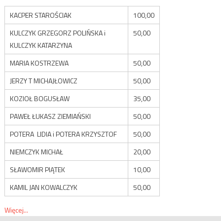
KACPER STAROŚCIAK
100,00
KULCZYK GRZEGORZ POLIŃSKA i
50,00
KULCZYK KATARZYNA
MARIA KOSTRZEWA
50,00
JERZY T MICHAJŁOWICZ
50,00
KOZIOŁ BOGUSŁAW
35,00
PAWEŁ ŁUKASZ ZIEMIAŃSKI
50,00
POTERA LIDIA i POTERA KRZYSZTOF
50,00
NIEMCZYK MICHAŁ
20,00
SŁAWOMIR PIĄTEK
10,00
KAMIL JAN KOWALCZYK
50,00
Więcej...