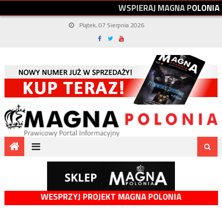
W
S
P
I
E
R
A
J
M
A
G
N
A
P
O
L
O
N
I
A
Piątek, 07 Sierpnia 2026
WESPRZYJ PROJEKT MAGNA POLONIA