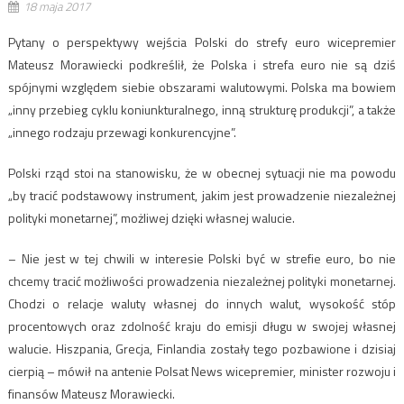
18 maja 2017
Pytany o perspektywy wejścia Polski do strefy euro wicepremier
Mateusz Morawiecki podkreślił, że Polska i strefa euro nie są dziś
spójnymi względem siebie obszarami walutowymi. Polska ma bowiem
„inny przebieg cyklu koniunkturalnego, inną strukturę produkcji”, a także
„innego rodzaju przewagi konkurencyjne”.
Polski rząd stoi na stanowisku, że w obecnej sytuacji nie ma powodu
„by tracić podstawowy instrument, jakim jest prowadzenie niezależnej
polityki monetarnej”, możliwej dzięki własnej walucie.
– Nie jest w tej chwili w interesie Polski być w strefie euro, bo nie
chcemy tracić możliwości prowadzenia niezależnej polityki monetarnej.
Chodzi o relacje waluty własnej do innych walut, wysokość stóp
procentowych oraz zdolność kraju do emisji długu w swojej własnej
walucie. Hiszpania, Grecja, Finlandia zostały tego pozbawione i dzisiaj
cierpią – mówił na antenie Polsat News wicepremier, minister rozwoju i
finansów Mateusz Morawiecki.