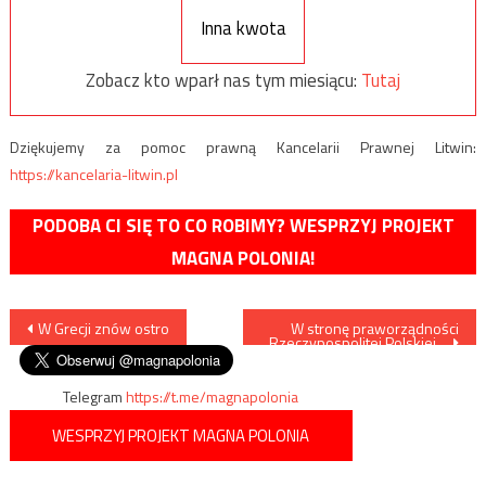
Inna kwota
Zobacz kto wparł nas tym miesiącu:
Tutaj
Dziękujemy za pomoc prawną Kancelarii Prawnej Litwin:
https://kancelaria-litwin.pl
PODOBA CI SIĘ TO CO ROBIMY? WESPRZYJ PROJEKT
MAGNA POLONIA!
Nawigacja
W Grecji znów ostro
W stronę praworządności
Rzeczypospolitej Polskiej…
wpisu
Telegram
https://t.me/magnapolonia
WESPRZYJ PROJEKT MAGNA POLONIA