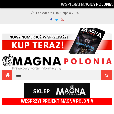
W
S
P
I
E
R
A
J
M
A
G
N
A
P
O
L
O
N
I
A
Poniedziałek, 10 Sierpnia 2026
WESPRZYJ PROJEKT MAGNA POLONIA