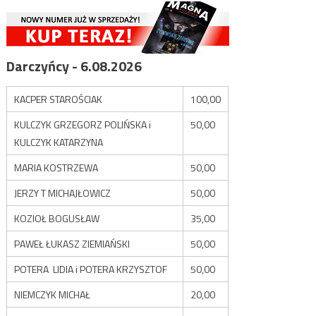
Darczyńcy - 6.08.2026
KACPER STAROŚCIAK
100,00
KULCZYK GRZEGORZ POLIŃSKA i
50,00
KULCZYK KATARZYNA
MARIA KOSTRZEWA
50,00
JERZY T MICHAJŁOWICZ
50,00
KOZIOŁ BOGUSŁAW
35,00
PAWEŁ ŁUKASZ ZIEMIAŃSKI
50,00
POTERA LIDIA i POTERA KRZYSZTOF
50,00
NIEMCZYK MICHAŁ
20,00