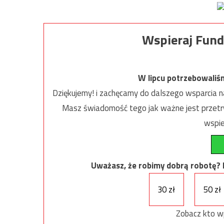
Wspieraj Fund
W lipcu potrzebowaliś
Dziękujemy! i zachęcamy do dalszego wsparcia na
Masz świadomość tego jak ważne jest przetrw
wspie
Uważasz, że robimy dobrą robotę? Ni
30 zł
50 zł
Zobacz kto w