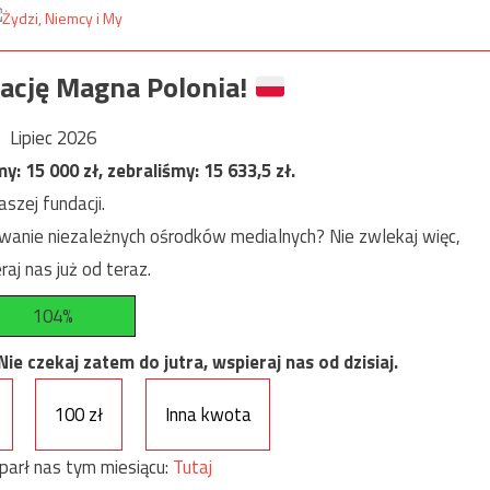
ację Magna Polonia!
Lipiec 2026
my:
15 000
zł, zebraliśmy:
15 633,5
zł.
szej fundacji.
anie niezależnych ośrodków medialnych? Nie zwlekaj więc,
raj nas już od teraz.
104%
e czekaj zatem do jutra, wspieraj nas od dzisiaj.
100 zł
Inna kwota
parł nas tym miesiącu:
Tutaj