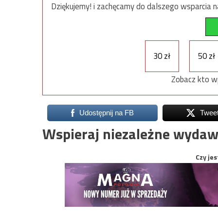
Dziękujemy! i zachęcamy do dalszego wsparcia na
30 zł
50 zł
Zobacz kto w
Udostępnij na FB
Twee
Wspieraj niezależne wydaw
Czy jes