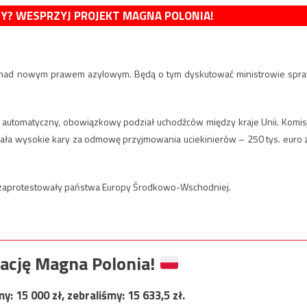
MY? WESPRZYJ PROJEKT MAGNA POLONIA!
om nad nowym prawem azylowym. Będą o tym dyskutować ministrowie spr
automatyczny, obowiązkowy podział uchodźców między kraje Unii. Komis
wała wysokie kary za odmowę przyjmowania uciekinierów – 250 tys. euro 
 zaprotestowały państwa Europy Środkowo-Wschodniej.
ację Magna Polonia!
my:
15 000
zł, zebraliśmy:
15 633,5
zł.