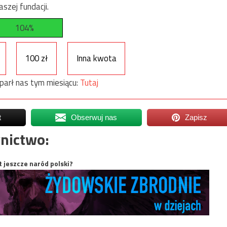
szej fundacji.
104%
100 zł
Inna kwota
parł nas tym miesiącu:
Tutaj
t
Obserwuj nas
Zapisz
nictwo:
t jeszcze naród polski?