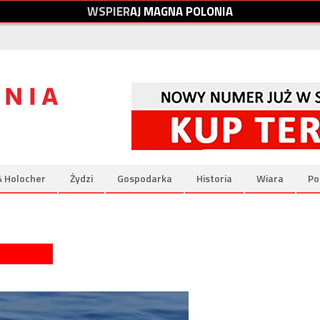
W
S
P
I
E
R
A
J
M
A
G
N
A
P
O
L
O
N
I
A
& Holocher
Żydzi
Gospodarka
Historia
Wiara
Po