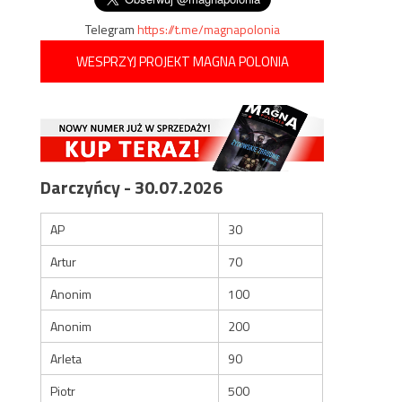
Telegram
https://t.me/magnapolonia
WESPRZYJ PROJEKT MAGNA POLONIA
Darczyńcy - 30.07.2026
AP
30
Artur
70
Anonim
100
Anonim
200
Arleta
90
Piotr
500