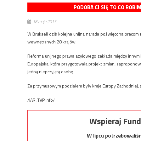
PODOBA CI SIĘ TO CO ROBI
18 maja 2017
W Brukseli dziś kolejna unijna narada poświęcona prac
wewnętrznych 28 krajów.
Reforma unijnego prawa azylowego zakłada między innymi 
Europejska, która przygotowała projekt zmian, zapropono
jedną nieprzyjętą osobę.
Za przymusowym podziałem były kraje Europy Zachodniej,
/IAR, TVP Info/
Wspieraj Fund
W lipcu potrzebowaliś