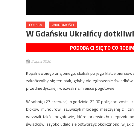
POLSKA
WIADOMOŚCI
W Gdańsku Ukraińcy dotkliwi
PODOBA CI SIĘ TO CO ROBI
2 lipca 2020
Kopali swojego znajomego, skakali po jego klatce piersiow
zakończyłby się ten atak, gdyby nie zgłoszenie świadków 
przedmedycznej i wezwali na miejsce pogotowie.
W sobotę (27 czerwca) o godzinie 23:00 policjanci zostali
bloków mundurowi zauważyli młodego mężczyznę z licznym
wezwali także pogotowie, które przewiozło nieprzytomne
świadków, szybko udało się odtworzyć okoliczności, w jaki