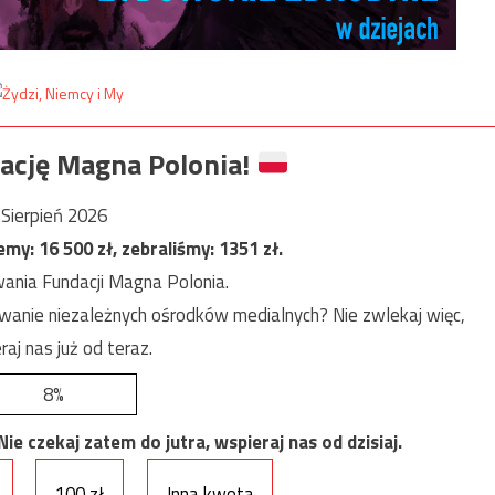
ację Magna Polonia!
Sierpień 2026
jemy:
16 500
zł, zebraliśmy:
1351
zł.
ania Fundacji Magna Polonia.
anie niezależnych ośrodków medialnych? Nie zwlekaj więc,
raj nas już od teraz.
8%
e czekaj zatem do jutra, wspieraj nas od dzisiaj.
100 zł
Inna kwota