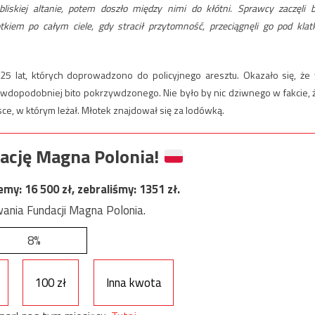
iskiej altanie, potem doszło między nimi do kłótni. Sprawcy zaczęli b
kiem po całym ciele, gdy stracił przytomność, przeciągnęli go pod klat
25 lat, których doprowadzono do policyjnego aresztu. Okazało się, że
awdopodobniej bito pokrzywdzonego. Nie było by nic dziwnego w fakcie, 
ce, w którym leżał. Młotek znajdował się za lodówką.
ację Magna Polonia!
jemy:
16 500
zł, zebraliśmy:
1351
zł.
ania Fundacji Magna Polonia.
8%
100 zł
Inna kwota