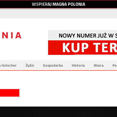
W
S
P
I
E
R
A
J
M
A
G
N
A
P
O
L
O
N
I
A
& Holocher
Żydzi
Gospodarka
Historia
Wiara
Po