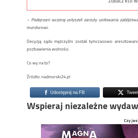
Zobacz kto w
–
Podejrzani wczoraj usłyszeli zarzuty usiłowania zabójs
mundurowi.
Decyzją sądu mężczyźni zostali tymczasowo aresztowani
pozbawienia wolności.
Co wy na to?
Źródło: nadmorski24.pl
Udostępnij na FB
Twee
Wspieraj niezależne wydaw
Czy jes