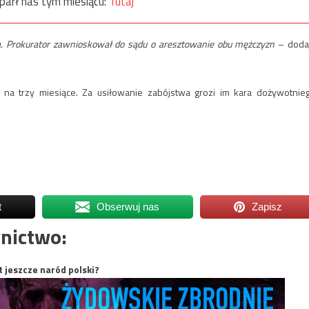
parł nas tym miesiącu:
Tutaj
twa. Prokurator zawnioskował do sądu o aresztowanie obu mężczyzn
– doda
 na trzy miesiące. Za usiłowanie zabójstwa grozi im kara dożywotnie
t
Obserwuj nas
Zapisz
nictwo:
t jeszcze naród polski?