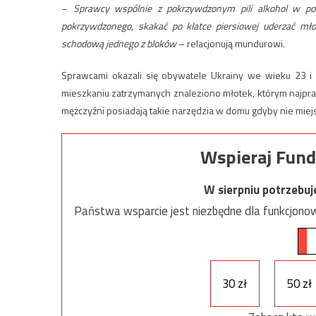
–
Sprawcy wspólnie z pokrzywdzonym pili alkohol w pobl
pokrzywdzonego, skakać po klatce piersiowej uderzać młot
schodową jednego z bloków
– relacjonują mundurowi.
Sprawcami okazali się obywatele Ukrainy we wieku 23 i 
mieszkaniu zatrzymanych znaleziono młotek, którym najpr
mężczyźni posiadają takie narzędzia w domu gdyby nie miejs
Wspieraj Fund
W sierpniu potrzebu
Państwa wsparcie jest niezbędne dla funkcjonow
30 zł
50 zł