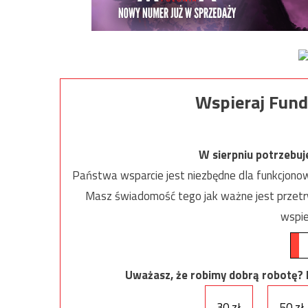
Wspieraj Fund
W sierpniu potrzebu
Państwa wsparcie jest niezbędne dla funkcjonow
Masz świadomość tego jak ważne jest przetrw
wspie
Uważasz, że robimy dobrą robotę? Ni
30 zł
50 zł