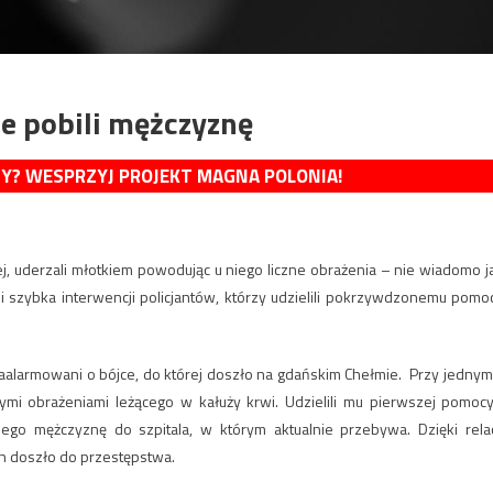
e pobili mężczyznę
MY? WESPRZYJ PROJEKT MAGNA POLONIA!
ej, uderzali młotkiem powodując u niego liczne obrażenia – nie wiadomo j
i szybka interwencji policjantów, którzy udzielili pokrzywdzonemu pomo
 zaalarmowani o bójce, do której doszło na gdańskim Chełmie. Przy jednym
i obrażeniami leżącego w kałuży krwi. Udzielili mu pierwszej pomocy
go mężczyznę do szpitala, w którym aktualnie przebywa. Dzięki relac
ch doszło do przestępstwa.