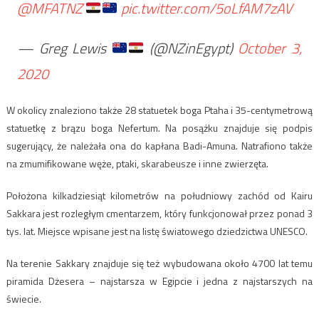
@MFATNZ
pic.twitter.com/5oLfAM7zAV
— Greg Lewis
(@NZinEgypt)
October 3,
2020
W okolicy znaleziono także 28 statuetek boga Ptaha i 35-centymetrową
statuetkę z brązu boga Nefertum. Na posążku znajduje się podpis
sugerujący, że należała ona do kapłana Badi-Amuna. Natrafiono także
na zmumifikowane węże, ptaki, skarabeusze i inne zwierzęta.
Położona kilkadziesiąt kilometrów na południowy zachód od Kairu
Sakkara jest rozległym cmentarzem, który funkcjonował przez ponad 3
tys. lat. Miejsce wpisane jest na listę światowego dziedzictwa UNESCO.
Na terenie Sakkary znajduje się też wybudowana około 4700 lat temu
piramida Dżesera – najstarsza w Egipcie i jedna z najstarszych na
świecie.