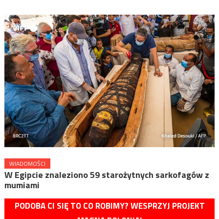
WIADOMOŚCI
W Egipcie znaleziono 59 starożytnych sarkofagów z
mumiami
PODOBA CI SIĘ TO CO ROBIMY? WESPRZYJ PROJEKT