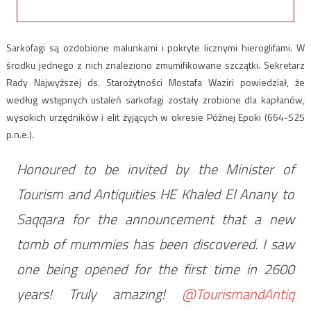
Sarkofagi są ozdobione malunkami i pokryte licznymi hieroglifami. W
środku jednego z nich znaleziono zmumifikowane szczątki. Sekretarz
Rady Najwyższej ds. Starożytności Mostafa Waziri powiedział, że
według wstępnych ustaleń sarkofagi zostały zrobione dla kapłanów,
wysokich urzędników i elit żyjących w okresie Późnej Epoki (664-525
p.n.e.).
Honoured to be invited by the Minister of
Tourism and Antiquities HE Khaled El Anany to
Saqqara for the announcement that a new
tomb of mummies has been discovered. I saw
one being opened for the first time in 2600
years! Truly amazing!
@TourismandAntiq