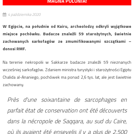
MAGNA POLONIA!
4 października 2020
W Egipcie, na południe od Kairu, archeolodzy odkryli wyjątkowe
miejsce pochówku. Badacze znaleźli 59 starożytnych, świetnie
zachowanych sarkofagów ze zmumifikowanymi szczątkami –
donosi RMF.
Na terenie nekropolii w Sakkarze badacze znaleźli 59 nieznanych
wcześniej sarkofagów. Zdaniem ministra turystyki i starożytności Egiptu
Chalida al-Ananiego, pochówek ma ponad 2,6 tys. lat, ale jest świetnie
zachowany.
Près d'une soixantaine de sarcophages en
parfait état de conservation ont été découverts
dans la nécropole de Saqqara, au sud du Caire,
où ils avaient été ensevelis il y a plus de 2.500