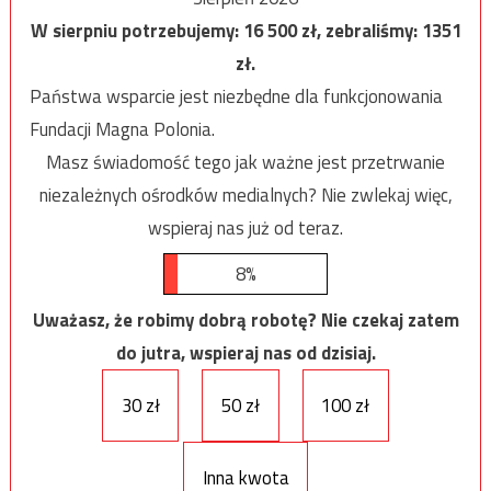
W sierpniu potrzebujemy:
16 500
zł, zebraliśmy:
1351
zł.
Państwa wsparcie jest niezbędne dla funkcjonowania
Fundacji Magna Polonia.
Masz świadomość tego jak ważne jest przetrwanie
niezależnych ośrodków medialnych? Nie zwlekaj więc,
wspieraj nas już od teraz.
8%
Uważasz, że robimy dobrą robotę? Nie czekaj zatem
do jutra, wspieraj nas od dzisiaj.
30 zł
50 zł
100 zł
Inna kwota