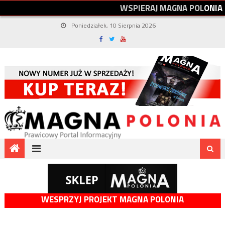
W
S
P
I
E
R
A
J
M
A
G
N
A
P
O
L
O
N
I
A
Poniedziałek, 10 Sierpnia 2026
WESPRZYJ PROJEKT MAGNA POLONIA