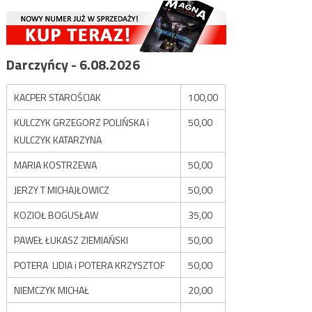
Darczyńcy - 6.08.2026
KACPER STAROŚCIAK
100,00
KULCZYK GRZEGORZ POLIŃSKA i
50,00
KULCZYK KATARZYNA
MARIA KOSTRZEWA
50,00
JERZY T MICHAJŁOWICZ
50,00
KOZIOŁ BOGUSŁAW
35,00
PAWEŁ ŁUKASZ ZIEMIAŃSKI
50,00
POTERA LIDIA i POTERA KRZYSZTOF
50,00
NIEMCZYK MICHAŁ
20,00