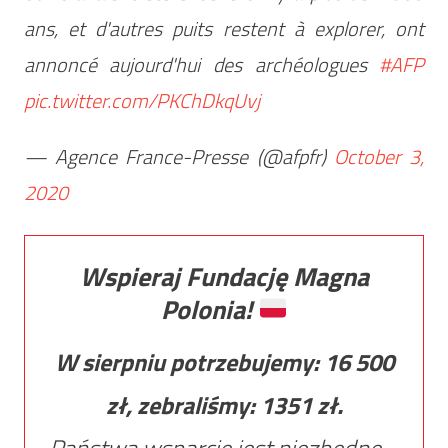
ans, et d'autres puits restent à explorer, ont
annoncé aujourd'hui des archéologues
#AFP
pic.twitter.com/PKChDkqUvj
— Agence France-Presse (@afpfr)
October 3,
2020
Wspieraj Fundację Magna
Polonia!
W sierpniu potrzebujemy:
16 500
zł, zebraliśmy:
1351
zł.
Państwa wsparcie jest niezbędne