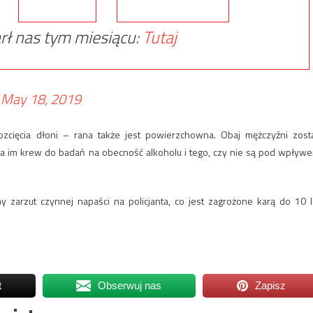
rł nas tym miesiącu:
Tutaj
)
May 18, 2019
ozcięcia dłoni – rana także jest powierzchowna. Obaj mężczyźni zosta
a im krew do badań na obecność alkoholu i tego, czy nie są pod wpływ
 zarzut czynnej napaści na policjanta, co jest zagrożone karą do 10 l
t
Obserwuj nas
Zapisz