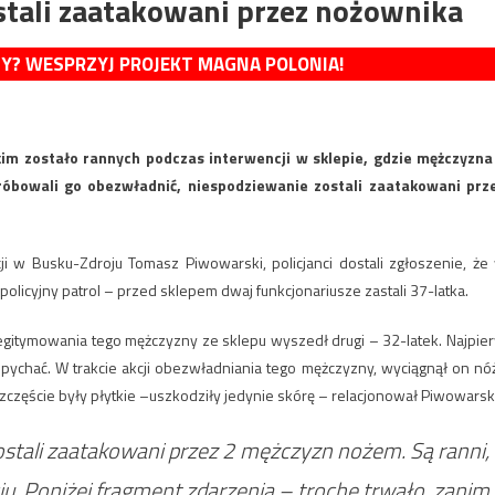
stali zaatakowani przez nożownika
MY? WESPRZYJ PROJEKT MAGNA POLONIA!
im zostało rannych podczas interwencji w sklepie, gdzie mężczyzna
próbowali go obezwładnić, niespodziewanie zostali zaatakowani prz
i w Busku-Zdroju Tomasz Piwowarski, policjanci dostali zgłoszenie, że
policyjny patrol – przed sklepem dwaj funkcjonariusze zastali 37-latka.
 legitymowania tego mężczyzny ze sklepu wyszedł drugi – 32-latek. Najpie
epychać. W trakcie akcji obezwładniania tego mężczyzny, wyciągnął on nóż
zczęście były płytkie –uszkodziły jedynie skórę – relacjonował Piwowarsk
zostali zaatakowani przez 2 mężczyzn nożem. Są ranni,
ciu. Poniżej fragment zdarzenia – trochę trwało, zanim