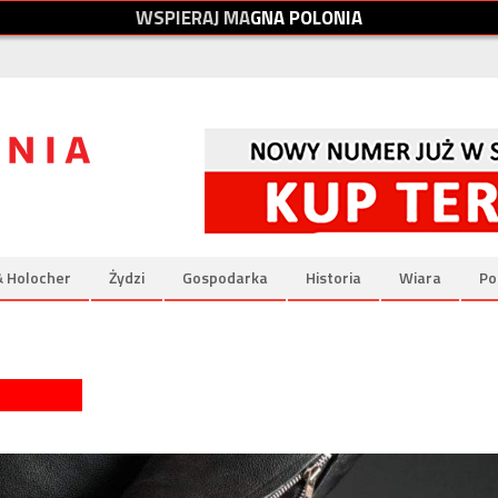
W
S
P
I
E
R
A
J
M
A
G
N
A
P
O
L
O
N
I
A
& Holocher
Żydzi
Gospodarka
Historia
Wiara
Po