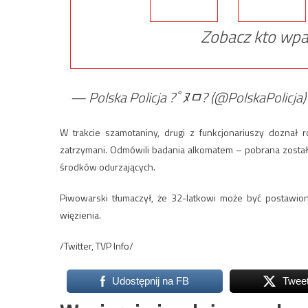
Zobacz kto wpa
— Polska Policja ?￰ﾟﾇﾱ? (@PolskaPolicja
W trakcie szamotaniny, drugi z funkcjonariuszy doznał r
zatrzymani. Odmówili badania alkomatem – pobrana został
środków odurzających.
Piwowarski tłumaczył, że 32-latkowi może być postawiony
więzienia.
/Twitter, TVP Info/
Udostępnij na FB
Twee