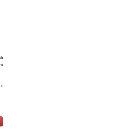
li
em
at