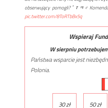
obserwujący pomogli?￰ﾟﾏﾻ‍♂️Komendant
pic.twitter.com/8ToRTbBx5q
Wspieraj Fund
W sierpniu potrzebuje
Państwa wsparcie jest niezbędn
Polonia.
30 zł
50 zł