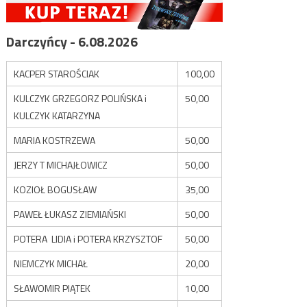
Darczyńcy - 6.08.2026
KACPER STAROŚCIAK
100,00
KULCZYK GRZEGORZ POLIŃSKA i
50,00
KULCZYK KATARZYNA
MARIA KOSTRZEWA
50,00
JERZY T MICHAJŁOWICZ
50,00
KOZIOŁ BOGUSŁAW
35,00
PAWEŁ ŁUKASZ ZIEMIAŃSKI
50,00
POTERA LIDIA i POTERA KRZYSZTOF
50,00
NIEMCZYK MICHAŁ
20,00
SŁAWOMIR PIĄTEK
10,00