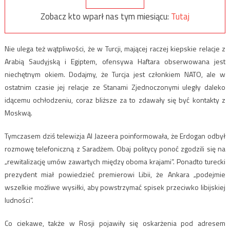
Zobacz kto wparł nas tym miesiącu:
Tutaj
Nie ulega też wątpliwości, że w Turcji, mającej raczej kiepskie relacje z
Arabią Saudyjską i Egiptem, ofensywa Haftara obserwowana jest
niechętnym okiem. Dodajmy, że Turcja jest członkiem NATO, ale w
ostatnim czasie jej relacje ze Stanami Zjednoczonymi uległy daleko
idącemu ochłodzeniu, coraz bliższe za to zdawały się być kontakty z
Moskwą.
Tymczasem dziś telewizja Al Jazeera poinformowała, że Erdogan odbył
rozmowę telefoniczną z Saradżem. Obaj politycy ponoć zgodzili się na
„rewitalizację umów zawartych między oboma krajami”. Ponadto turecki
prezydent miał powiedzieć premierowi Libii, że Ankara „podejmie
wszelkie możliwe wysiłki, aby powstrzymać spisek przeciwko libijskiej
ludności”.
Co ciekawe, także w Rosji pojawiły się oskarżenia pod adresem