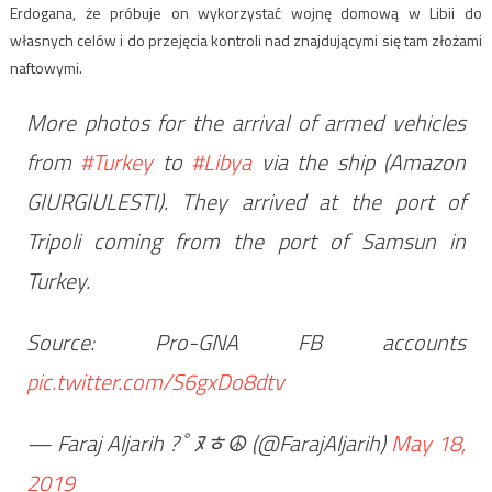
Erdogana, że próbuje on wykorzystać wojnę domową w Libii do
własnych celów i do przejęcia kontroli nad znajdującymi się tam złożami
naftowymi.
More photos for the arrival of armed vehicles
from
#Turkey
to
#Libya
via the ship (Amazon
GIURGIULESTI). They arrived at the port of
Tripoli coming from the port of Samsun in
Turkey.
Source: Pro-GNA FB accounts
pic.twitter.com/S6gxDo8dtv
— Faraj Aljarih ?￰ﾟﾇﾾ☮ (@FarajAljarih)
May 18,
2019