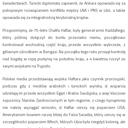
świadectwach. Turecki dyplomata zapewnił, że Ankara opowiada się za
pokojowym rozwiązaniem konfliktu między LNA i PNS w Libii, a także
opowiada się za integralnością terytorialną krajów.
Przypomnijmy, że 75-letni Chalifa Haftar, były generał armii Kaddafiego,
który później dołączył do buntu przeciwko niemu, początkowo
kontrolował wschodnią część kraju, przede wszystkim wybrzeże, z
głównym ośrodkiem w Bengazi. Na początku tego roku przejął kontrolę
nad bogatą w ropę pustynią na południu kraju, a 4 kwietnia ruszył ze
swymi wojskami na Trypolis.
Polskie media przedstawiają wojska Haftara jako czynnik prorosyjski,
podczas gdy z mediów arabskich i tureckich wynika, iż wsparcia
udzielają im przede wszystkim Egipt i Arabia Saudyjska, a więc kluczowi
sojusznicy Stanów Zjednoczonych w tym regionie, z czego bynajmniej
nie należy wyciągać wniosku, iż Haftar cieszy się poparciem USA.
Amerykanom bowiem raczej bliżej do Faiza Saradża, który cieszy się w
szczególności poparciem Włoch, których Libia była niegdyś kolonią, ale