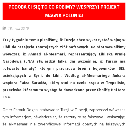
PODOBA CI SIĘ TO CO ROBIMY? WESPRZYJ PROJEKT
MAGNA POLONIA!
18 maja 2019
Trzy tygodnie temu pisaliśmy, iż Turcja chce wykorzystać wojnę w
Libii do przejęcia tamtejszych złóż naftowych. Poinformowaliśmy
wówczas, iż Ahmad al-Mesmari, reprezentujący Libijską Armię
Narodową (LNA) stwierdził kilka dni wcześniej, iż Turcja ma
„otwarte kanały”, którymi przerzuca broń i bojowników ISIS,
uciekających z Syrii, do Libii. Według al-Mesmariego Ankara
wspiera Faiza Saradża, który stoi na czele rządu w Trypolisie,
przeciwko któremu to wystąpiła dowodzona przez Chalifę Haftara
LNA.
Omer Farouk Dogan, ambasador Turcji w Tunezji, zaprzeczył wówczas
tym informacjom, oświadczając, że zarzuty te są fałszywe i wskazując,
że al-Mesmari nie zweryfikował informacji opartych na fałszywych