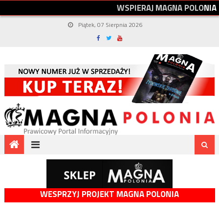
W
S
P
I
E
R
A
J
M
A
G
N
A
P
O
L
O
N
I
A
Piątek, 07 Sierpnia 2026
WESPRZYJ PROJEKT MAGNA POLONIA