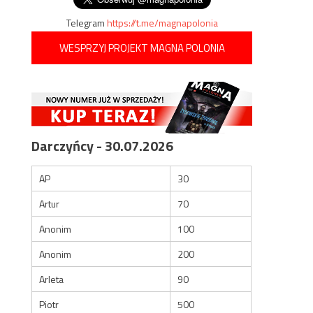
Telegram
https://t.me/magnapolonia
WESPRZYJ PROJEKT MAGNA POLONIA
Darczyńcy - 30.07.2026
AP
30
Artur
70
Anonim
100
Anonim
200
Arleta
90
Piotr
500