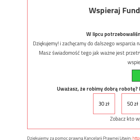
Wspieraj Fund
W lipcu potrzebowaliś
Dziękujemy! i zachęcamy do dalszego wsparcia na
Masz świadomość tego jak ważne jest przetrw
wspie
Uważasz, że robimy dobrą robotę? Ni
30 zł
50 zł
Zobacz kto w
Dziękujemy za pomoc prawną Kancelarii Prawnej Litwin:
http