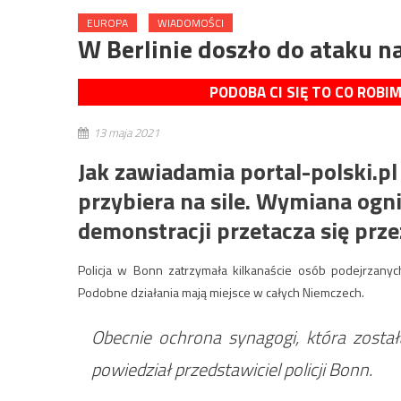
EUROPA
WIADOMOŚCI
W Berlinie doszło do ataku n
PODOBA CI SIĘ TO CO ROBI
13 maja 2021
Jak zawiadamia portal-polski.pl
przybiera na sile. Wymiana ogn
demonstracji przetacza się prz
Policja w Bonn zatrzymała kilkanaście osób podejrzany
Podobne działania mają miejsce w całych Niemczech.
Obecnie ochrona synagogi, która zosta
powiedział przedstawiciel policji Bonn.