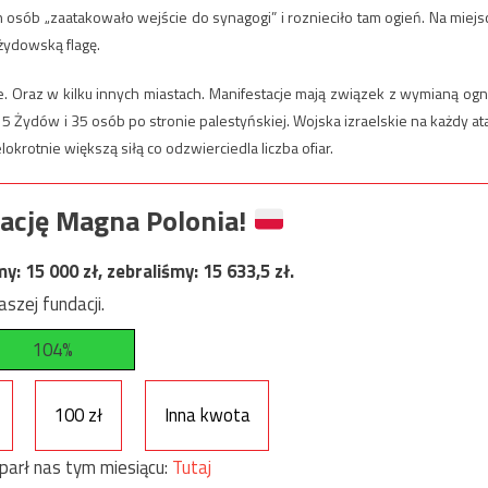
 osób „zaatakowało wejście do synagogi” i roznieciło tam ogień. Na miejs
 żydowską flagę.
. Oraz w kilku innych miastach. Manifestacje mają związek z wymianą ogn
 5 Żydów i 35 osób po stronie palestyńskiej. Wojska izraelskie na każdy at
rotnie większą siłą co odzwierciedla liczba ofiar.
ację Magna Polonia!
my:
15 000
zł, zebraliśmy:
15 633,5
zł.
szej fundacji.
104%
100 zł
Inna kwota
parł nas tym miesiącu:
Tutaj