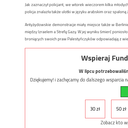
Jak zaznaczył policjant, we wtorek wieczorem kilka młodych
policja znalazła także ulotki w języku arabskim oraz spaloną
Antyżydowskie demonstracje miały miejsce także w Berlinie
między Izraelem a Strefą Gazy. W jej wyniku śmierć poniosło
broniących swoich praw Palestyńczyków odpowiadają z wielok
Wspieraj Fund
W lipcu potrzebowaliś
Dziękujemy! i zachęcamy do dalszego wsparcia na
30 zł
50 zł
Zobacz kto w