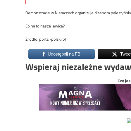
Demonstracje w Niemczech organizuje diaspora palestyńsk
Co na to nasza lewica?
Źródło: portal-polski.pl
Udostępnij na FB
Twee
Wspieraj niezależne wydaw
Czy jes