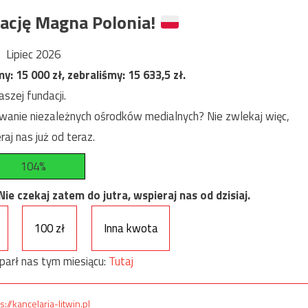
ację Magna Polonia!
Lipiec 2026
my:
15 000
zł, zebraliśmy:
15 633,5
zł.
szej fundacji.
anie niezależnych ośrodków medialnych? Nie zwlekaj więc,
raj nas już od teraz.
104%
e czekaj zatem do jutra, wspieraj nas od dzisiaj.
100 zł
Inna kwota
parł nas tym miesiącu:
Tutaj
s://kancelaria-litwin.pl