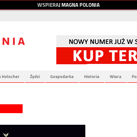
W
S
P
I
E
R
A
J
M
A
G
N
A
P
O
L
O
N
I
A
& Holocher
Żydzi
Gospodarka
Historia
Wiara
Po