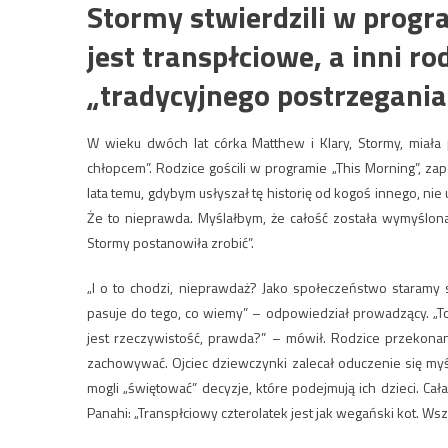
Stormy stwierdzili w progra
jest transpłciowe, a inni ro
„tradycyjnego postrzegania 
W wieku dwóch lat córka Matthew i Klary, Stormy, miała
chłopcem”. Rodzice gościli w programie „This Morning”, zap
lata temu, gdybym usłyszał tę historię od kogoś innego, n
Że to nieprawda. Myślałbym, że całość została wymyślona 
Stormy postanowiła zrobić”.
„I o to chodzi, nieprawdaż? Jako społeczeństwo staramy 
pasuje do tego, co wiemy” – odpowiedział prowadzący. „To 
jest rzeczywistość, prawda?” – mówił. Rodzice przekonani
zachowywać. Ojciec dziewczynki zalecał oduczenie się myśle
mogli „świętować” decyzje, które podejmują ich dzieci. Cała
Panahi: „Transpłciowy czterolatek jest jak wegański kot. Wsz