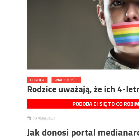
EUROPA
WIADOMOŚCI
Rodzice uważają, że ich 4-let
PODOBA CI SIĘ TO CO ROBI
13 maja 2021
Jak donosi portal medianar