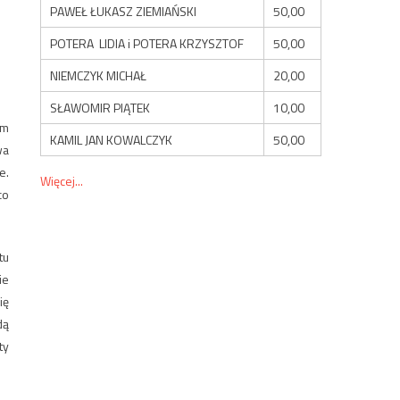
PAWEŁ ŁUKASZ ZIEMIAŃSKI
50,00
POTERA LIDIA i POTERA KRZYSZTOF
50,00
NIEMCZYK MICHAŁ
20,00
SŁAWOMIR PIĄTEK
10,00
em
KAMIL JAN KOWALCZYK
50,00
wa
e.
Więcej...
co
tu
ie
ię
dą
ty