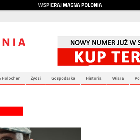
W
S
P
I
E
R
A
J
M
A
G
N
A
P
O
L
O
N
I
A
& Holocher
Żydzi
Gospodarka
Historia
Wiara
Po