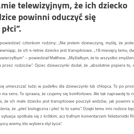
mie telewizyjnym, że ich dziecko
dzice powinni oduczyć się
płci”.
 powiedzieć członkom rodziny: „Nie jestem dziewczyną, myślę, że jest
ewniając, że ich 4-letnie dziecko jest transpłciowe. „18 miesięcy temu, d
ie uwierzyłbym” – powiedział Matthew. „Myślałbym, że to wszystko zmyślon
przez rodziców”. Ojciec dziewczynki dodał, że „absolutnie popiera to, 
się umieszczać ludzi w pudełku dla dziewczynki lub chłopca. To po pros
ma sens. To sprawia, że ​​czujemy się komfortowo. Ale tak naprawdę to n
, że ich małe dziecko jest transpłciowe pouczyli widzów, jak powinni s
nia, że „płeć biologiczna i płeć to to samo”. Dzięki temu inni rodzice bę
 sytuacja spotkała się z krótkim, acz trafnym komentarzem felietonistki Ri
yscy wiemy, kto wybiera styl życia”.