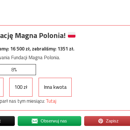
ację Magna Polonia!
jemy:
16 500
zł, zebraliśmy:
1351
zł.
ania Fundacji Magna Polonia.
8%
100 zł
Inna kwota
parł nas tym miesiącu:
Tutaj
t
Obserwuj nas
Zapisz