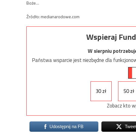
Boże…
Źródło: medianarodowe.com
Wspieraj Fund
W sierpniu potrzebu
Państwa wsparcie jest niezbędne dla funkcjonow
30 zł
50 zł
Zobacz kto w
Udostępnij na FB
Twee