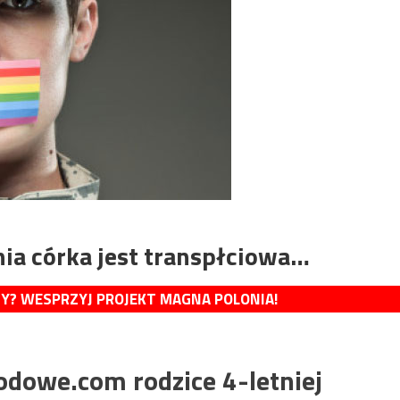
nia córka jest transpłciowa…
MY? WESPRZYJ PROJEKT MAGNA POLONIA!
odowe.com rodzice 4-letniej