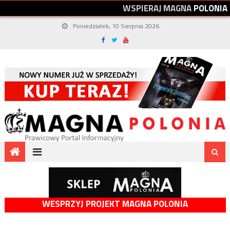
W
S
P
I
E
R
A
J
M
A
G
N
A
P
O
L
O
N
I
A
Poniedziałek, 10 Sierpnia 2026
WESPRZYJ PROJEKT MAGNA POLONIA