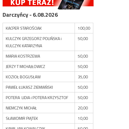
Darczyńcy - 6.08.2026
KACPER STAROŚCIAK
100,00
KULCZYK GRZEGORZ POLIŃSKA i
50,00
KULCZYK KATARZYNA
MARIA KOSTRZEWA
50,00
JERZY T MICHAJŁOWICZ
50,00
KOZIOŁ BOGUSŁAW
35,00
PAWEŁ ŁUKASZ ZIEMIAŃSKI
50,00
POTERA LIDIA i POTERA KRZYSZTOF
50,00
NIEMCZYK MICHAŁ
20,00
SŁAWOMIR PIĄTEK
10,00
KAMIL JAN KOWALCZYK
50,00