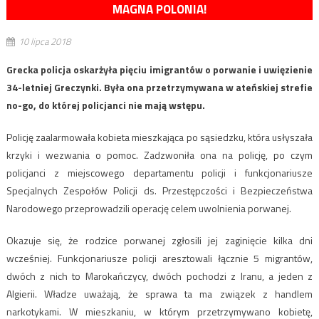
MAGNA POLONIA!
10 lipca 2018
Grecka policja oskarżyła pięciu imigrantów o porwanie i uwięzienie
34-letniej Greczynki. Była ona przetrzymywana w ateńskiej strefie
no-go, do której policjanci nie mają wstępu.
Policję zaalarmowała kobieta mieszkająca po sąsiedzku, która usłyszała
krzyki i wezwania o pomoc. Zadzwoniła ona na policję, po czym
policjanci z miejscowego departamentu policji i funkcjonariusze
Specjalnych Zespołów Policji ds. Przestępczości i Bezpieczeństwa
Narodowego przeprowadzili operację celem uwolnienia porwanej.
Okazuje się, że rodzice porwanej zgłosili jej zaginięcie kilka dni
wcześniej. Funkcjonariusze policji aresztowali łącznie 5 migrantów,
dwóch z nich to Marokańczycy, dwóch pochodzi z Iranu, a jeden z
Algierii. Władze uważają, że sprawa ta ma związek z handlem
narkotykami. W mieszkaniu, w którym przetrzymywano kobietę,