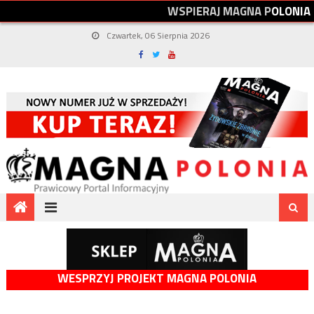
W
S
P
I
E
R
A
J
M
A
G
N
A
P
O
L
O
N
I
A
Czwartek, 06 Sierpnia 2026
WESPRZYJ PROJEKT MAGNA POLONIA