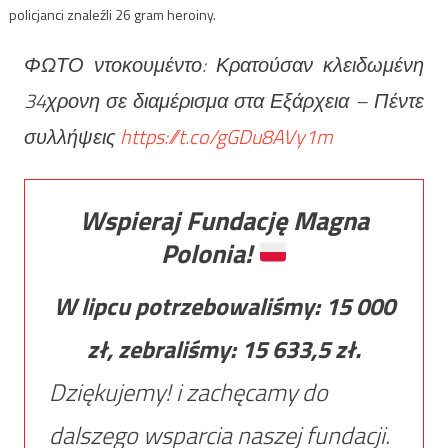
policjanci znaleźli 26 gram heroiny.
ΦΩΤΟ ντοκουμέντο: Κρατούσαν κλειδωμένη
34χρονη σε διαμέρισμα στα Εξάρχεια – Πέντε
συλλήψεις
https://t.co/gGDu8AVy1m
Wspieraj Fundację Magna
Polonia!
W lipcu potrzebowaliśmy:
15 000
zł, zebraliśmy:
15 633,5
zł.
Dziękujemy! i zachęcamy do
dalszego wsparcia naszej fundacji.