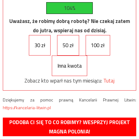
104%
Uważasz, że robimy dobrą robotę? Nie czekaj zatem
do jutra, wspieraj nas od dzisiaj.
30 zł
50 zł
100 zł
Inna kwota
Zobacz kto wparł nas tym miesiącu:
Tutaj
Dziękujemy za pomoc prawną Kancelarii Prawnej Litwin:
https://kancelaria-litwin.pl
PODOBA CI SIĘ TO CO ROBIMY? WESPRZYJ PROJEKT
MAGNA POLONIA!