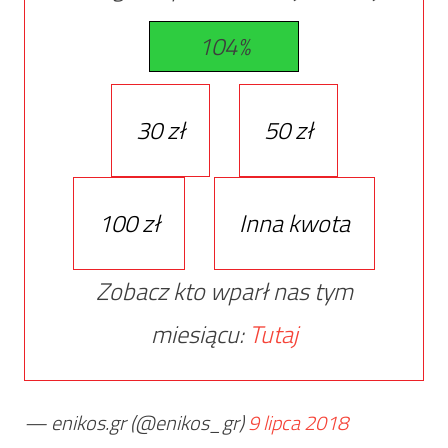
104%
30 zł
50 zł
100 zł
Inna kwota
Zobacz kto wparł nas tym
miesiącu:
Tutaj
— enikos.gr (@enikos_gr)
9 lipca 2018