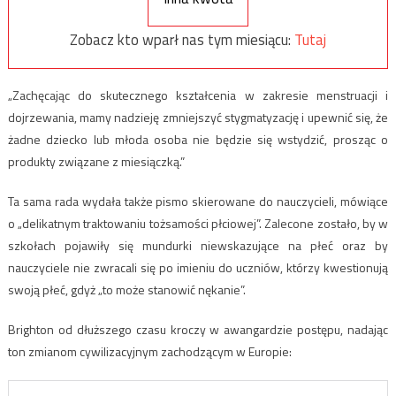
Zobacz kto wparł nas tym miesiącu:
Tutaj
„Zachęcając do skutecznego kształcenia w zakresie menstruacji i
dojrzewania, mamy nadzieję zmniejszyć stygmatyzację i upewnić się, że
żadne dziecko lub młoda osoba nie będzie się wstydzić, prosząc o
produkty związane z miesiączką.”
Ta sama rada wydała także pismo skierowane do nauczycieli, mówiące
o „delikatnym traktowaniu tożsamości płciowej”. Zalecone zostało, by w
szkołach pojawiły się mundurki niewskazujące na płeć oraz by
nauczyciele nie zwracali się po imieniu do uczniów, którzy kwestionują
swoją płeć, gdyż „to może stanowić nękanie”.
Brighton od dłuższego czasu kroczy w awangardzie postępu, nadając
ton zmianom cywilizacyjnym zachodzącym w Europie: