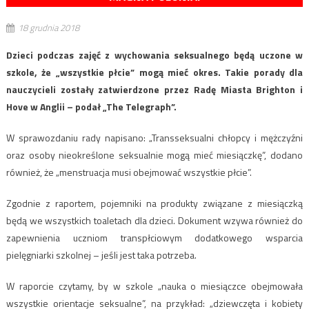
18 grudnia 2018
Dzieci podczas zajęć z wychowania seksualnego będą uczone w
szkole, że „wszystkie płcie” mogą mieć okres. Takie porady dla
nauczycieli zostały zatwierdzone przez Radę Miasta Brighton i
Hove w Anglii – podał „The Telegraph”.
W sprawozdaniu rady napisano: „Transseksualni chłopcy i mężczyźni
oraz osoby nieokreślone seksualnie mogą mieć miesiączkę”, dodano
również, że „menstruacja musi obejmować wszystkie płcie”.
Zgodnie z raportem, pojemniki na produkty związane z miesiączką
będą we wszystkich toaletach dla dzieci. Dokument wzywa również do
zapewnienia uczniom transpłciowym dodatkowego wsparcia
pielęgniarki szkolnej – jeśli jest taka potrzeba.
W raporcie czytamy, by w szkole „nauka o miesiączce obejmowała
wszystkie orientacje seksualne”, na przykład: „dziewczęta i kobiety