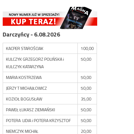
Darczyńcy - 6.08.2026
KACPER STAROŚCIAK
100,00
KULCZYK GRZEGORZ POLIŃSKA i
50,00
KULCZYK KATARZYNA
MARIA KOSTRZEWA
50,00
JERZY T MICHAJŁOWICZ
50,00
KOZIOŁ BOGUSŁAW
35,00
PAWEŁ ŁUKASZ ZIEMIAŃSKI
50,00
POTERA LIDIA i POTERA KRZYSZTOF
50,00
NIEMCZYK MICHAŁ
20,00