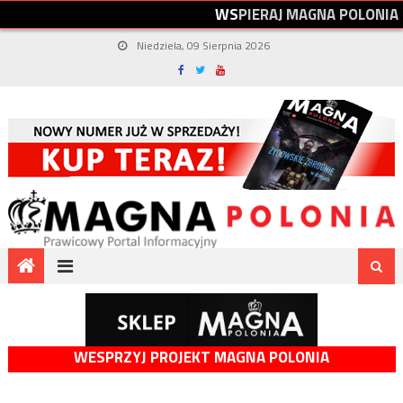
W
S
P
I
E
R
A
J
M
A
G
N
A
P
O
L
O
N
I
A
Niedziela, 09 Sierpnia 2026
WESPRZYJ PROJEKT MAGNA POLONIA