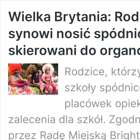
Wielka Brytania: Rod
synowi nosić spódni
skierowani do orga
Rodzice, którzy
szkoły spódnic
placówek opiek
zalecenia dla szkół. Zgod
przez Radę Miejską Brighto