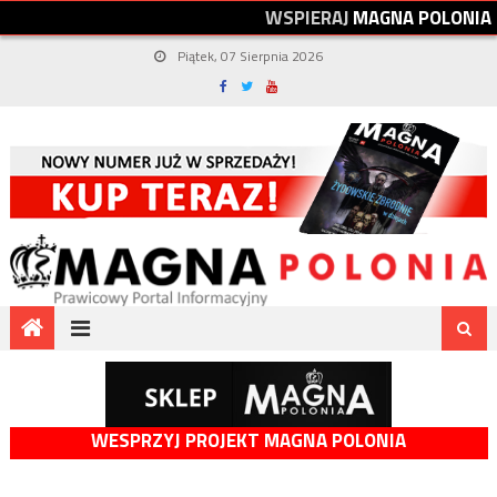
W
S
P
I
E
R
A
J
M
A
G
N
A
P
O
L
O
N
I
A
Piątek, 07 Sierpnia 2026
WESPRZYJ PROJEKT MAGNA POLONIA