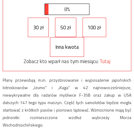
8%
30 zł
50 zł
100 zł
Inna kwota
Zobacz kto wparł nas tym miesiącu:
Tutaj
Plany przewidują m.in. przystosowanie i wyposażenie japońskich
lotniskowców „Izumo” i „Kaga” w 42 najnowocześniejsze,
niewykrywalne dla radarów myśliwce F-35B oraz zakup w USA
dalszych 147 tego typu maszyn. Część tych samolotów będzie mogła
startować z krótkich pasów i pionowo lądować. Wzmocnione mają być
jednostki rozmieszczone wzdłuż wybrzeży Morza
Wschodniochińskiego.