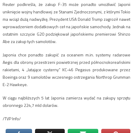
Reuter podkreśla, że zakup F-35 może ponadto umożliwić Japonii
uniknięcie wojny handlowej ze Stanami Zjednoczonymi, z którymi Tokio
ma wciąż dużą nadwyżkę. Prezydent USA Donald Trump zagroził nawet
wprowadzeniem dodatkowych ceł na japońskie samochody. Jednak na
ostatnim szczycie G20 podziękował japońskiemu premierowi Shinzo
Abe za zakup tych samolotów.
Japonia chce ponadto zakupić za oceanem m.in. systemy radarowe
Aegis dla obrony przestrzeni powietrznej przed północnokoreańskimi
rakietami, 4 „latające cysterny” KC-46 Pegasus produkowane przez
Boeinga oraz 9 samolotów wczesnego ostrzegania Northrop Grumman
E-2 Hawkeye.
W ciągu najbliższych 5 lat Japonia zamierza wydać na zakupy sprzętu
obronnego 224,7 mld dolarów.
/TVP Info/