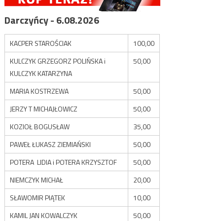
Darczyńcy - 6.08.2026
KACPER STAROŚCIAK
100,00
KULCZYK GRZEGORZ POLIŃSKA i
50,00
KULCZYK KATARZYNA
MARIA KOSTRZEWA
50,00
JERZY T MICHAJŁOWICZ
50,00
KOZIOŁ BOGUSŁAW
35,00
PAWEŁ ŁUKASZ ZIEMIAŃSKI
50,00
POTERA LIDIA i POTERA KRZYSZTOF
50,00
NIEMCZYK MICHAŁ
20,00
SŁAWOMIR PIĄTEK
10,00
KAMIL JAN KOWALCZYK
50,00