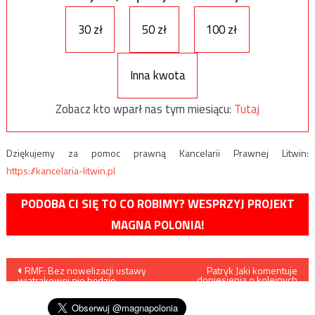
30 zł
50 zł
100 zł
Inna kwota
Zobacz kto wparł nas tym miesiącu:
Tutaj
Dziękujemy za pomoc prawną Kancelarii Prawnej Litwin:
https://kancelaria-litwin.pl
PODOBA CI SIĘ TO CO ROBIMY? WESPRZYJ PROJEKT
MAGNA POLONIA!
Nawigacja
​RMF: Bez nowelizacji ustawy
Patryk Jaki komentuje
doniesienia o kolejnych
wiatrakowej nie będzie
„kamieniach milowych”
wpisu
wypłaty z KPO