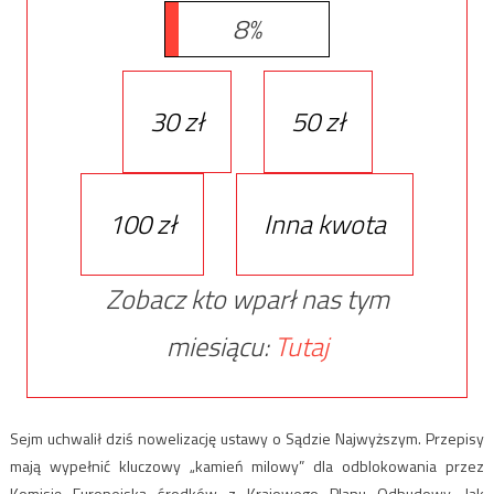
8%
30 zł
50 zł
100 zł
Inna kwota
Zobacz kto wparł nas tym
miesiącu:
Tutaj
Sejm uchwalił dziś nowelizację ustawy o Sądzie Najwyższym. Przepisy
mają wypełnić kluczowy „kamień milowy” dla odblokowania przez
Komisję Europejską środków z Krajowego Planu Odbudowy. Jak