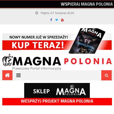
W
S
P
I
E
R
A
J
M
A
G
N
A
P
O
L
O
N
I
A
Piątek, 07 Sierpnia 2026
WESPRZYJ PROJEKT MAGNA POLONIA