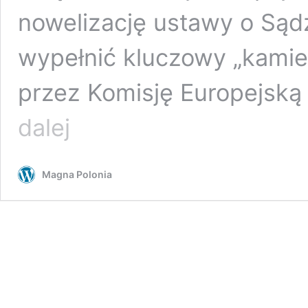
nowelizację ustawy o Sąd
wypełnić kluczowy „kamie
przez Komisję Europejsk
dalej
RMF:
Bez
nowelizacji
Magna Polonia
ustawy
wiatrakowej
nie
będzie
wypłaty
z
KPO