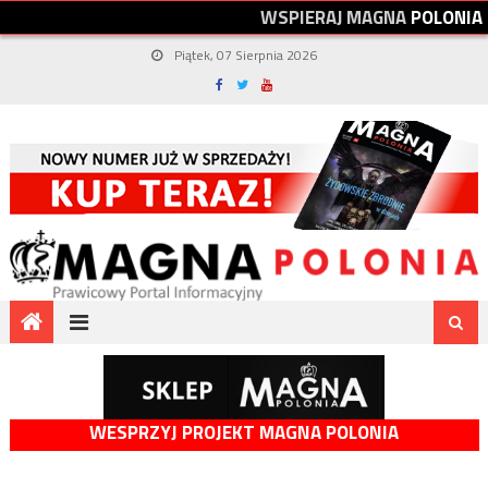
W
S
P
I
E
R
A
J
M
A
G
N
A
P
O
L
O
N
I
A
Piątek, 07 Sierpnia 2026
WESPRZYJ PROJEKT MAGNA POLONIA