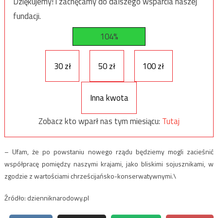
Dziękujemy! i zachęcamy do dalszego wsparcia naszej
fundacji.
104%
30 zł
50 zł
100 zł
Inna kwota
Zobacz kto wparł nas tym miesiącu:
Tutaj
– Ufam, że po powstaniu nowego rządu będziemy mogli zacieśnić
współpracę pomiędzy naszymi krajami, jako bliskimi sojusznikami, w
zgodzie z wartościami chrześcijańsko-konserwatywnymi.\
Źródło: dzienniknarodowy.pl