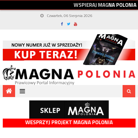
W
S
P
I
E
R
A
J
M
A
G
N
A
P
O
L
O
N
I
A
Czwartek, 06 Sierpnia 2026
WESPRZYJ PROJEKT MAGNA POLONIA