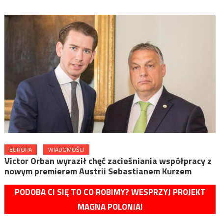
EUROPA
WIADOMOŚCI
Victor Orban wyraził chęć zacieśniania współpracy z
nowym premierem Austrii Sebastianem Kurzem
PODOBA CI SIĘ TO CO ROBIMY? WESPRZYJ PROJEKT
MAGNA POLONIA!