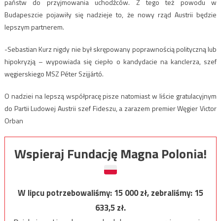
państw do przyjmowania uchodźców. Z tego też powodu w
Budapeszcie pojawiły się nadzieje to, że nowy rząd Austrii będzie
lepszym partnerem.
-Sebastian Kurz nigdy nie był skrępowany poprawnością polityczną lub
hipokryzją – wypowiada się ciepło o kandydacie na kanclerza, szef
węgierskiego MSZ Péter Szijjártó.
O nadziei na lepszą współpracę pisze natomiast w liście gratulacyjnym
do Partii Ludowej Austrii szef Fideszu, a zarazem premier Węgier Victor
Orban
Wspieraj Fundację Magna Polonia!
W lipcu potrzebowaliśmy:
15 000
zł, zebraliśmy:
15
633,5
zł.