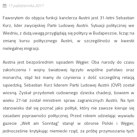
17 października 2017
Faworytem do objęcia funkcji kanclerza Austrii jest 31-letni Sebastian
Kurz, lider zwycięskiej Partii Ludowej Austrii. Sytuacji politycznej we
Wiedniu, z dużą uwagą przyglądają się politycy w Budapeszcie, licząc na
zmianę kursu politycznego Austrii, w szczególności w kwestii
nielegalnej imigracji.
Austria jest bezpośrednim sąsiadem Węgier. Oba narody do czasu
zakończenia I wojny światowej łączyło wspólne państwo oraz
monarcha, stąd też mamy do czynienia z dość szczególną relacją
sąsiedzką. Sebastian Kurz liderem Partii Ludowej Austrii (ÖVP) został
wiosną. Zyskał przydomek cudownego dziecka chadecji, bowiem w
wieku 27-lat został ministrem spraw zagranicznych Austrii. Na tym
stanowisku dał się poznać jako polityk, który nie zawsze kieruje się
zasadami poprawności politycznej. Przed rokiem udzielając wywiadu
gazecie ,,Welt am Sonntag” stanął w obronie Polski i Węgier,
jednocześnie krytykując niemiecki rząd, za próbę przymuszania tych