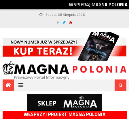
W
S
P
I
E
R
A
J
M
A
G
N
A
P
O
L
O
N
I
A
Sobota, 08 Sierpnia 2026
WESPRZYJ PROJEKT MAGNA POLONIA