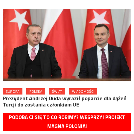
EUROPA
POLSKA
ŚWIAT
WIADOMOŚCI
Prezydent Andrzej Duda wyraził poparcie dla dążeń
Turcji do zostania członkiem UE
PODOBA CI SIĘ TO CO ROBIMY? WESPRZYJ PROJEKT
MAGNA POLONIA!