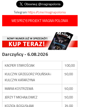
Telegram
https://t.me/magnapolonia
WESPRZYJ PROJEKT MAGNA POLONIA
Darczyńcy - 6.08.2026
KACPER STAROŚCIAK
100,00
KULCZYK GRZEGORZ POLIŃSKA i
50,00
KULCZYK KATARZYNA
MARIA KOSTRZEWA
50,00
JERZY T MICHAJŁOWICZ
50,00
KOZIOŁ BOGUSŁAW
35,00