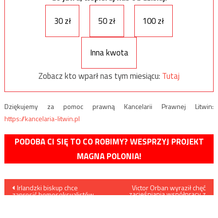
30 zł
50 zł
100 zł
Inna kwota
Zobacz kto wparł nas tym miesiącu:
Tutaj
Dziękujemy za pomoc prawną Kancelarii Prawnej Litwin:
https://kancelaria-litwin.pl
PODOBA CI SIĘ TO CO ROBIMY? WESPRZYJ PROJEKT
MAGNA POLONIA!
Nawigacja
Irlandzki biskup chce
Victor Orban wyraził chęć
zacieśniania współpracy z
zaprosić homoseksualistów
nowym premierem Austrii
wpisu
na zainicjowane przez Jana
Sebastianem Kurzem
Pawła II Światowe Spotkanie
Rodzin w Dublinie