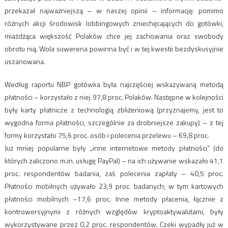
przekazał najważniejszą – w naszej opinii – informację: pomimo
różnych akcji środowisk lobbingowych zniechęcających do gotówki,
miażdżąca większość Polaków chce jej zachowania oraz swobody
obrotu nią. Wola suwerena powinna być i w tej kwestii bezdyskusyjnie
uszanowana.
Według raportu NBP gotówka była najczęściej wskazywaną metodą
płatności – korzystało z niej 97,8 proc. Polaków. Następne w kolejności
były karty płatnicze z technologią zbliżeniową (przyznajemy, jest to
wygodna forma płatności, szczególnie za drobniejsze zakupy) – z tej
formy korzystało 75,6 proc. osób i polecenia przelewu – 69,8 proc.
Już mniej popularne były „inne internetowe metody płatności” (do
których zaliczono m.in. usługę PayPal) – na ich używanie wskazało 41,1
proc. respondentów badania, zaś polecenia zapłaty – 40,5 proc.
Płatności mobilnych używało 23,9 proc. badanych; w tym kartowych
płatności mobilnych –17,6 proc. Inne metody płacenia, łącznie z
kontrowersyjnymi z różnych względów kryptoaktywalutami, były
wykorzystywane przez 0,2 proc. respondentów. Czeki wypadły już w