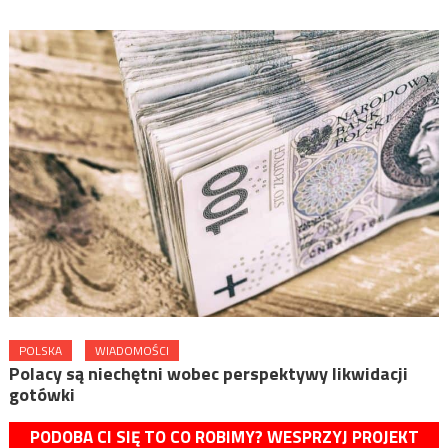
POLSKA
WIADOMOŚCI
Polacy są niechętni wobec perspektywy likwidacji
gotówki
PODOBA CI SIĘ TO CO ROBIMY? WESPRZYJ PROJEKT