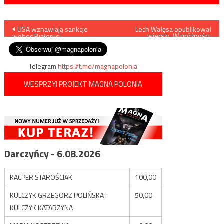
Nawigacja
USA wznawiają sankcje
Lech Wałęsa opublikował
wiersz: „W próżności,
wobec Białorusi
mojej…”
wpisu
Telegram
https://t.me/magnapolonia
WESPRZYJ PROJEKT MAGNA POLONIA
Darczyńcy - 6.08.2026
KACPER STAROŚCIAK
100,00
KULCZYK GRZEGORZ POLIŃSKA i
50,00
KULCZYK KATARZYNA