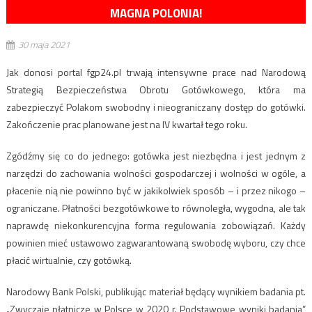
MAGNA POLONIA!
30 maja 2021
Jak donosi portal fgp24.pl trwają intensywne prace nad Narodową
Strategią Bezpieczeństwa Obrotu Gotówkowego, która ma
zabezpieczyć Polakom swobodny i nieograniczany dostęp do gotówki.
Zakończenie prac planowane jest na IV kwartał tego roku.
Zgódźmy się co do jednego: gotówka jest niezbędna i jest jednym z
narzędzi do zachowania wolności gospodarczej i wolności w ogóle, a
płacenie nią nie powinno być w jakikolwiek sposób – i przez nikogo –
ograniczane. Płatności bezgotówkowe to równoległa, wygodna, ale tak
naprawdę niekonkurencyjna forma regulowania zobowiązań. Każdy
powinien mieć ustawowo zagwarantowaną swobodę wyboru, czy chce
płacić wirtualnie, czy gotówką.
Narodowy Bank Polski, publikując materiał będący wynikiem badania pt.
„Zwyczaje płatnicze w Polsce w 2020 r. Podstawowe wyniki badania”