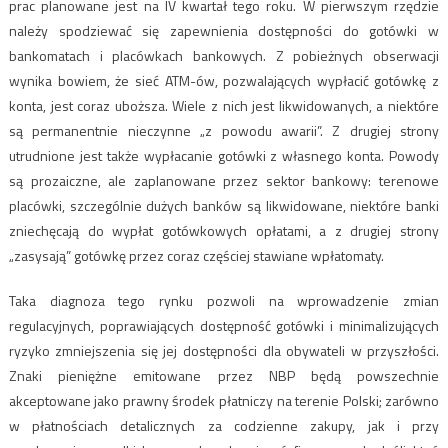
prac planowane jest na IV kwartał tego roku. W pierwszym rzędzie
należy spodziewać się zapewnienia dostępności do gotówki w
bankomatach i placówkach bankowych. Z pobieżnych obserwacji
wynika bowiem, że sieć ATM-ów, pozwalających wypłacić gotówkę z
konta, jest coraz uboższa. Wiele z nich jest likwidowanych, a niektóre
są permanentnie nieczynne „z powodu awarii”. Z drugiej strony
utrudnione jest także wypłacanie gotówki z własnego konta. Powody
są prozaiczne, ale zaplanowane przez sektor bankowy: terenowe
placówki, szczególnie dużych banków są likwidowane, niektóre banki
zniechęcają do wypłat gotówkowych opłatami, a z drugiej strony
„zasysają” gotówkę przez coraz częściej stawiane wpłatomaty.
Taka diagnoza tego rynku pozwoli na wprowadzenie zmian
regulacyjnych, poprawiających dostępność gotówki i minimalizujących
ryzyko zmniejszenia się jej dostępności dla obywateli w przyszłości.
Znaki pieniężne emitowane przez NBP będą powszechnie
akceptowane jako prawny środek płatniczy na terenie Polski; zarówno
w płatnościach detalicznych za codzienne zakupy, jak i przy