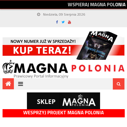
W
S
P
I
E
R
A
J
M
A
G
N
A
P
O
L
O
N
I
A
Niedziela, 09 Sierpnia 2026
WESPRZYJ PROJEKT MAGNA POLONIA