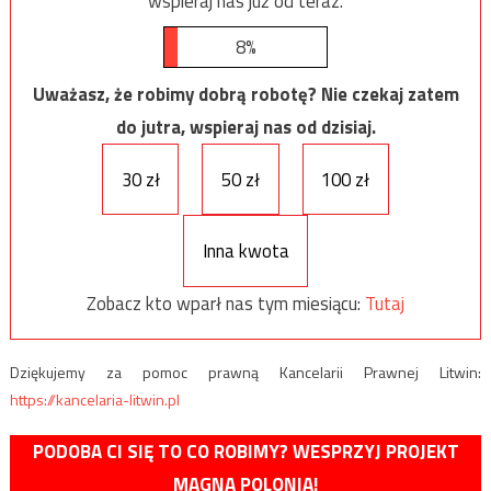
wspieraj nas już od teraz.
8%
Uważasz, że robimy dobrą robotę? Nie czekaj zatem
do jutra, wspieraj nas od dzisiaj.
30 zł
50 zł
100 zł
Inna kwota
Zobacz kto wparł nas tym miesiącu:
Tutaj
Dziękujemy za pomoc prawną Kancelarii Prawnej Litwin:
https://kancelaria-litwin.pl
PODOBA CI SIĘ TO CO ROBIMY? WESPRZYJ PROJEKT
MAGNA POLONIA!