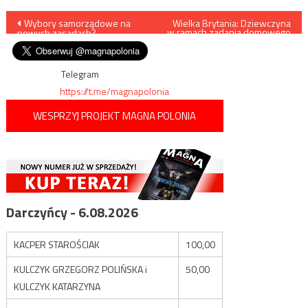
Nawigacja
Wybory samorządowe na
Wielka Brytania: Dziewczyna
w ramach zadania domowego
nowych zasadach?
miała napisać list do swojej
wpisu
rodziny, w którym oznajmia,
że przechodzi na islam
Telegram
https://t.me/magnapolonia
WESPRZYJ PROJEKT MAGNA POLONIA
Darczyńcy - 6.08.2026
KACPER STAROŚCIAK
100,00
KULCZYK GRZEGORZ POLIŃSKA i
50,00
KULCZYK KATARZYNA