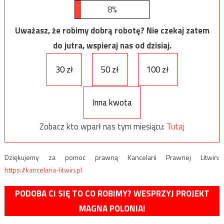
8%
Uważasz, że robimy dobrą robotę? Nie czekaj zatem
do jutra, wspieraj nas od dzisiaj.
30 zł
50 zł
100 zł
Inna kwota
Zobacz kto wparł nas tym miesiącu:
Tutaj
Dziękujemy za pomoc prawną Kancelarii Prawnej Litwin:
https://kancelaria-litwin.pl
PODOBA CI SIĘ TO CO ROBIMY? WESPRZYJ PROJEKT
MAGNA POLONIA!