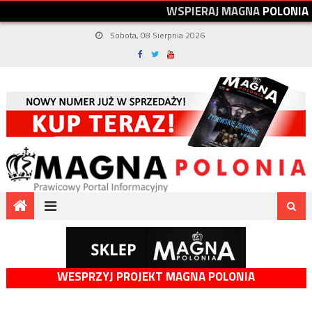
W
S
P
I
E
R
A
J
M
A
G
N
A
P
O
L
O
N
I
A
Sobota, 08 Sierpnia 2026
WESPRZYJ PROJEKT MAGNA POLONIA