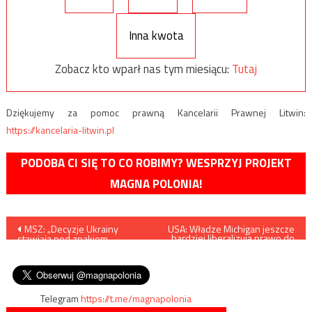
Inna kwota
Zobacz kto wparł nas tym miesiącu:
Tutaj
Dziękujemy za pomoc prawną Kancelarii Prawnej Litwin:
https://kancelaria-litwin.pl
PODOBA CI SIĘ TO CO ROBIMY? WESPRZYJ PROJEKT
MAGNA POLONIA!
Nawigacja
MSZ: „Decyzje Ukrainy
USA: Władze Michigan jeszcze
bardziej liberalizują prawo do
stawiają pod znakiem
posiadania broni. Będzie ją
wpisu
zapytania strategiczne
można nosić w miejscach
partnerstwo”
publicznych, takich jak
kościoły i stadiony
Telegram
https://t.me/magnapolonia