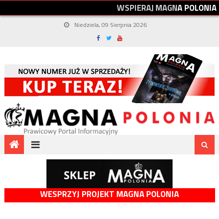
W
S
P
I
E
R
A
J
M
A
G
N
A
P
O
L
O
N
I
A
Niedziela, 09 Sierpnia 2026
WESPRZYJ PROJEKT MAGNA POLONIA