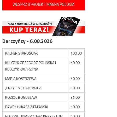
WESPRZYJ PROJEKT MAGNA POLONIA
Darczyńcy - 6.08.2026
KACPER STAROŚCIAK
100,00
KULCZYK GRZEGORZ POLIŃSKA i
50,00
KULCZYK KATARZYNA
MARIA KOSTRZEWA
50,00
JERZY T MICHAJŁOWICZ
50,00
KOZIOŁ BOGUSŁAW
35,00
PAWEŁ ŁUKASZ ZIEMIAŃSKI
50,00
POTERA LIDIA i POTERA KRZYSZTOF
50,00