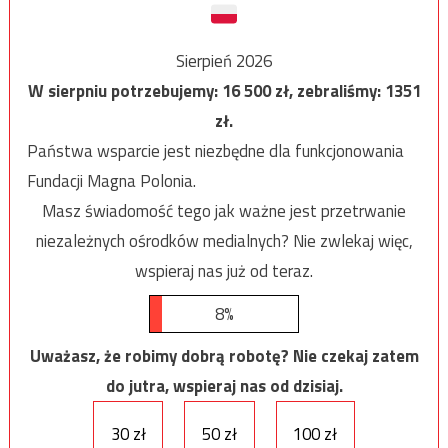
Sierpień 2026
W sierpniu potrzebujemy:
16 500
zł, zebraliśmy:
1351
zł.
Państwa wsparcie jest niezbędne dla funkcjonowania
Fundacji Magna Polonia.
Masz świadomość tego jak ważne jest przetrwanie
niezależnych ośrodków medialnych? Nie zwlekaj więc,
wspieraj nas już od teraz.
8%
Uważasz, że robimy dobrą robotę? Nie czekaj zatem
do jutra, wspieraj nas od dzisiaj.
30 zł
50 zł
100 zł