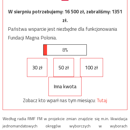
W sierpniu potrzebujemy:
16 500
zł, zebraliśmy:
1351
zł.
Państwa wsparcie jest niezbędne dla funkcjonowania
Fundacji Magna Polonia.
8%
30 zł
50 zł
100 zł
Inna kwota
Zobacz kto wparł nas tym miesiącu:
Tutaj
Według radia RMF FM w projekcie zmian znajdzie się m.in. likwidacja
jednomandatowych okręgów wyborczych w wyborach