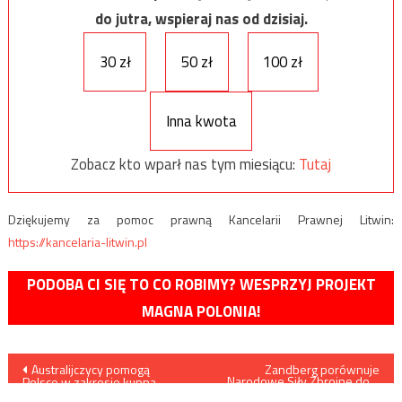
do jutra, wspieraj nas od dzisiaj.
30 zł
50 zł
100 zł
Inna kwota
Zobacz kto wparł nas tym miesiącu:
Tutaj
Dziękujemy za pomoc prawną Kancelarii Prawnej Litwin:
https://kancelaria-litwin.pl
PODOBA CI SIĘ TO CO ROBIMY? WESPRZYJ PROJEKT
MAGNA POLONIA!
Nawigacja
Australijczycy pomogą
Zandberg porównuje
Narodowe Siły Zbrojne do…
Polsce w zakresie kupna
SS Galizien
nowych łodzi podwodnych