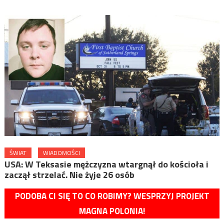
ŚWIAT
WIADOMOŚCI
USA: W Teksasie mężczyzna wtargnął do kościoła i
zaczął strzelać. Nie żyje 26 osób
PODOBA CI SIĘ TO CO ROBIMY? WESPRZYJ PROJEKT
MAGNA POLONIA!