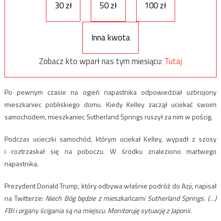
30 zł
50 zł
100 zł
Inna kwota
Zobacz kto wparł nas tym miesiącu:
Tutaj
Po pewnym czasie na ogień napastnika odpowiedział uzbrojony
mieszkaniec pobliskiego domu. Kiedy Kelley zaczął uciekać swoim
samochodem, mieszkaniec Sutherland Springs ruszył za nim w pościg.
Podczas ucieczki samochód, którym uciekał Kelley, wypadł z szosy
i roztrzaskał się na poboczu. W środku znaleziono martwego
napastnika.
Prezydent Donald Trump, który odbywa właśnie podróż do Azji, napisał
na Twitterze:
Niech Bóg będzie z mieszkańcami Sutherland Springs. (…)
FBI i organy ścigania są na miejscu. Monitoruję sytuację z Japonii.