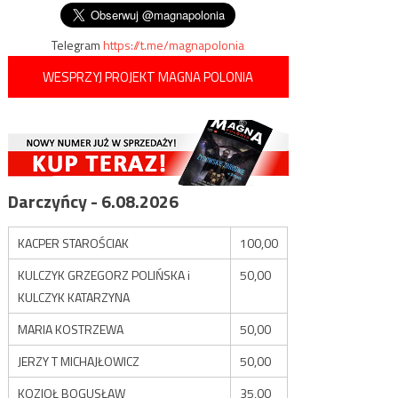
wpisu
Telegram
https://t.me/magnapolonia
WESPRZYJ PROJEKT MAGNA POLONIA
Darczyńcy - 6.08.2026
KACPER STAROŚCIAK
100,00
KULCZYK GRZEGORZ POLIŃSKA i
50,00
KULCZYK KATARZYNA
MARIA KOSTRZEWA
50,00
JERZY T MICHAJŁOWICZ
50,00
KOZIOŁ BOGUSŁAW
35,00