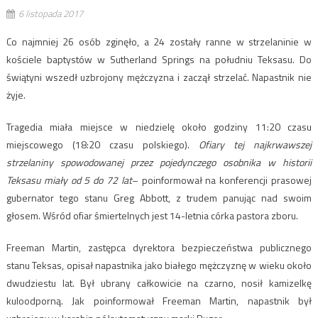
6 listopada 2017
Co najmniej 26 osób zginęło, a 24 zostały ranne w strzelaninie w
kościele baptystów w Sutherland Springs na południu Teksasu. Do
świątyni wszedł uzbrojony mężczyzna i zaczął strzelać. Napastnik nie
żyje.
Tragedia miała miejsce w niedzielę około godziny 11:20 czasu
miejscowego (18:20 czasu polskiego).
Ofiary tej najkrwawszej
strzelaniny spowodowanej przez pojedynczego osobnika w historii
Teksasu miały od 5 do 72 lat
– poinformował na konferencji prasowej
gubernator tego stanu Greg Abbott, z trudem panując nad swoim
głosem. Wśród ofiar śmiertelnych jest 14-letnia córka pastora zboru.
Freeman Martin, zastępca dyrektora bezpieczeństwa publicznego
stanu Teksas, opisał napastnika jako białego mężczyznę w wieku około
dwudziestu lat. Był ubrany całkowicie na czarno, nosił kamizelkę
kuloodporną. Jak poinformował Freeman Martin, napastnik był