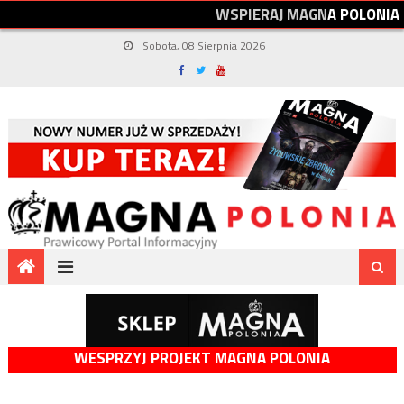
W
S
P
I
E
R
A
J
M
A
G
N
A
P
O
L
O
N
I
A
Sobota, 08 Sierpnia 2026
WESPRZYJ PROJEKT MAGNA POLONIA