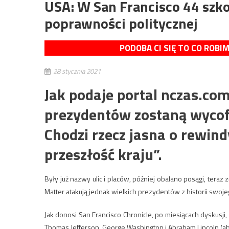
USA: W San Francisco 44 szk
poprawności politycznej
PODOBA CI SIĘ TO CO ROBI
28 stycznia 2021
Jak podaje portal nczas.co
prezydentów zostaną wycofa
Chodzi rzecz jasna o rewin
przeszłość kraju”.
Były już nazwy ulic i placów, później obalano posągi, teraz 
Matter atakują jednak wielkich prezydentów z historii swojeg
Jak donosi San Francisco Chronicle, po miesiącach dyskusji
Thomas Jefferson, George Washington i Abraham Lincoln (abol