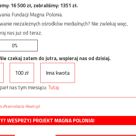
jemy:
16 500
zł, zebraliśmy:
1351
zł.
ania Fundacji Magna Polonia.
anie niezależnych ośrodków medialnych? Nie zwlekaj więc,
raj nas już od teraz.
8%
e czekaj zatem do jutra, wspieraj nas od dzisiaj.
100 zł
Inna kwota
parł nas tym miesiącu:
Tutaj
s://kancelaria-litwin.pl
MY? WESPRZYJ PROJEKT MAGNA POLONIA!