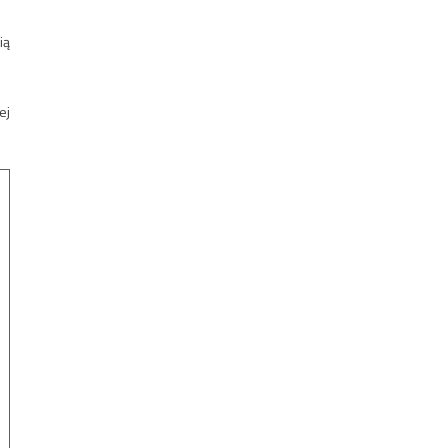
ią
ej