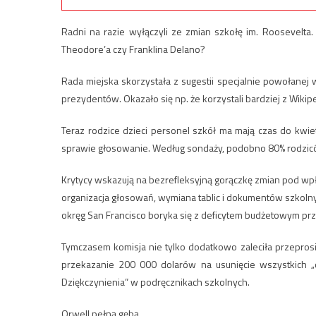
Radni na razie wyłączyli ze zmian szkołę im. Roosevelta
Theodore’a czy Franklina Delano?
Rada miejska skorzystała z sugestii specjalnie powołanej 
prezydentów. Okazało się np. że korzystali bardziej z Wikip
Teraz rodzice dzieci personel szkół ma mają czas do kwi
sprawie głosowanie. Według sondaży, podobno 80% rodzicó
Krytycy wskazują na bezrefleksyjną gorączkę zmian pod wp
organizacja głosowań, wymiana tablic i dokumentów szkoln
okręg San Francisco boryka się z deficytem budżetowym pr
Tymczasem komisja nie tylko dodatkowo zaleciła przeprosi
przekazanie 200 000 dolarów na usunięcie wszystkich „d
Dziękczynienia” w podręcznikach szkolnych.
Orwell pełną gębą…