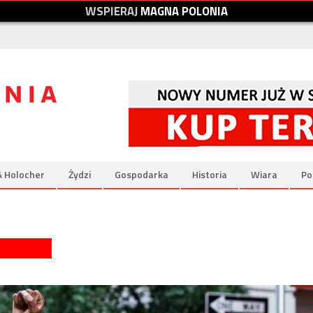
W
S
P
I
E
R
A
J
M
A
G
N
A
P
O
L
O
N
I
A
& Holocher
Żydzi
Gospodarka
Historia
Wiara
Po