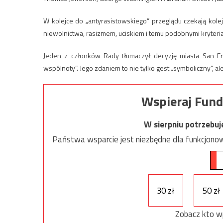
W kolejce do „antyrasistowskiego” przeglądu czekają kol
niewolnictwa, rasizmem, uciskiem i temu podobnymi kryteria
Jeden z członków Rady tłumaczył decyzję miasta San Fra
wspólnoty”. Jego zdaniem to nie tylko gest „symboliczny”, a
Wspieraj Fund
W sierpniu potrzebu
Państwa wsparcie jest niezbędne dla funkcjonow
30 zł
50 zł
Zobacz kto w