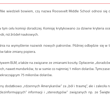
. Nie wiedzieli bowiem, czy nazwa Roosevelt Middle School odnosi się 
w tym celu komisji doradczej. Komisję krytykowano za dziwne kryteria oc
edii, niż źródeł naukowych.
etnia na wymyślenie nazwisk nowych patronów. Później odbędzie się w t
w takie zmiany popiera.
ływem BLM, a także na związane ze zmianami koszty. Opłacenie „doradców
ych, nawet mundurków, to w sumie co najmniej 1 milion dolarów. Tymczas
zekraczającym 75 milionów dolarów.
ny dodatkowo „rdzennych Amerykanów” za „ból i traumę”, ale i zaleciła n
ezinformujących” informacji i „stereotypów” związanych np. ze Święt