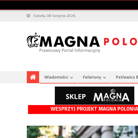
Sobota, 08 Sierpnia 2026
Wiadomości
Felietony
Patlewicz 
WESPRZYJ PROJEKT MAGNA POLONIA