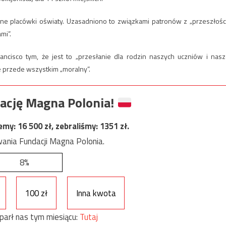
ejne placówki oświaty. Uzasadniono to związkami patronów z „przeszłośc
mi”.
ncisco tym, że jest to „przesłanie dla rodzin naszych uczniów i nasz
le przede wszystkim „moralny”.
ację Magna Polonia!
jemy:
16 500
zł, zebraliśmy:
1351
zł.
ania Fundacji Magna Polonia.
8%
100 zł
Inna kwota
parł nas tym miesiącu:
Tutaj