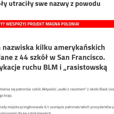
oły utraciły swe nazwy z powodu
MY? WESPRZYJ PROJEKT MAGNA POLONIA!
m nazwiska kilku amerykańskich
ne z 44 szkół w San Francisco.
dykacje ruchu BLM i „rasistowską
zmienia się patronów szkół. Aktywiści „walki z rasizmem” z okolic Black Liv
o kraju.
, rady miejska przegłosowała 6:1 usunięcie patronatu takich prezydentów j
icjonista) dla 44 szkół miejskich.