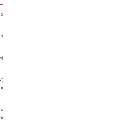
do
en
ej
”,
em
p.
em