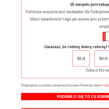
W sierpniu potrzebu
Państwa wsparcie jest niezbędne dla funkcjonow
Masz świadomość tego jak ważne jest przetrw
wspie
Uważasz, że robimy dobrą robotę? Ni
30 zł
50 zł
Zobacz kto w
Dziękujemy za pomoc prawną Kancelarii Prawnej Litwin:
http
PODOBA CI SIĘ TO CO ROBI