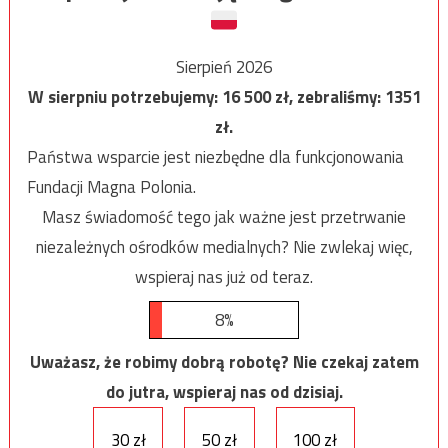
Sierpień 2026
W sierpniu potrzebujemy:
16 500
zł, zebraliśmy:
1351
zł.
Państwa wsparcie jest niezbędne dla funkcjonowania
Fundacji Magna Polonia.
Masz świadomość tego jak ważne jest przetrwanie
niezależnych ośrodków medialnych? Nie zwlekaj więc,
wspieraj nas już od teraz.
8%
Uważasz, że robimy dobrą robotę? Nie czekaj zatem
do jutra, wspieraj nas od dzisiaj.
30 zł
50 zł
100 zł