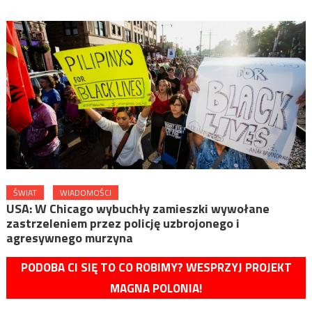
ŚWIAT
WIADOMOŚCI
USA: W Chicago wybuchły zamieszki wywołane
zastrzeleniem przez policję uzbrojonego i
agresywnego murzyna
PODOBA CI SIĘ TO CO ROBIMY? WESPRZYJ PROJEKT
MAGNA POLONIA!