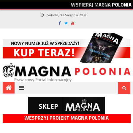
W
S
P
I
E
R
A
J
M
A
G
N
A
P
O
L
O
N
I
A
Sobota, 08 Sierpnia 2026
WESPRZYJ PROJEKT MAGNA POLONIA