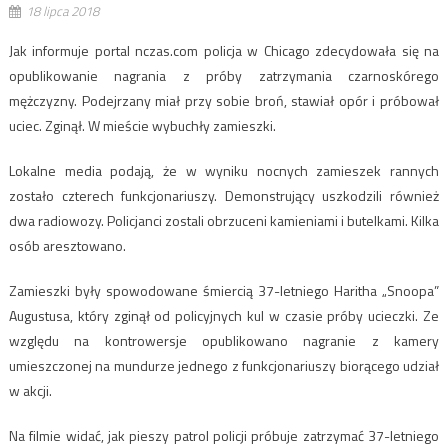
18 lipca 2018
Jak informuje portal nczas.com policja w Chicago zdecydowała się na
opublikowanie nagrania z próby zatrzymania czarnoskórego
mężczyzny. Podejrzany miał przy sobie broń, stawiał opór i próbował
uciec. Zginął. W mieście wybuchły zamieszki.
Lokalne media podają, że w wyniku nocnych zamieszek rannych
zostało czterech funkcjonariuszy. Demonstrujący uszkodzili również
dwa radiowozy. Policjanci zostali obrzuceni kamieniami i butelkami. Kilka
osób aresztowano.
Zamieszki były spowodowane śmiercią 37-letniego Haritha „Snoopa”
Augustusa, który zginął od policyjnych kul w czasie próby ucieczki. Ze
względu na kontrowersje opublikowano nagranie z kamery
umieszczonej na mundurze jednego z funkcjonariuszy biorącego udział
w akcji.
Na filmie widać, jak pieszy patrol policji próbuje zatrzymać 37-letniego