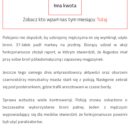
Inna kwota
Zobacz kto wparł nas tym miesiącu:
Tutaj
Policjanci nie dopuścili, by uzbrojony mężczyzna im się wymknął, użyto
broni. 37-latek padł martwy na jezdnię. Biorący udział w akcji
funkcjonariusze złożyli raport, w którym stwierdzili, że Augustus miał
przy sobie broń półautomatyczną i zapasowy magazynek.
Jeszcze tego samego dnia antyrasistowscy aktywiści oraz oburzeni
czarnoskórzy mieszkańcy miasta starli się z policją. Następnie zebrali
się pod posterunkiem, gdzie trafili aresztowani w czasie burdy.
Sprawa wzbudza wiele kontrowersji. Policję znowu oskarżono o
bezzasadne wykorzystanie broni palnej. Jeden z mężczyzn
wypowiadający się dla mediów stwierdził, że funkcjonariusze powinni
byli użyć paralizatorów.