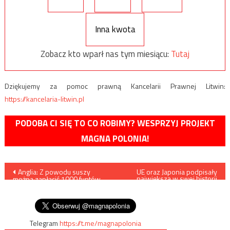
Inna kwota
Zobacz kto wparł nas tym miesiącu:
Tutaj
Dziękujemy za pomoc prawną Kancelarii Prawnej Litwin:
https://kancelaria-litwin.pl
PODOBA CI SIĘ TO CO ROBIMY? WESPRZYJ PROJEKT
MAGNA POLONIA!
Nawigacja
Anglia: Z powodu suszy
UE oraz Japonia podpisały
największą w swej historii
można zapłacić 1000 funtów
umowę handlową
wpisu
grzywny za podlewanie
trawnika…
Telegram
https://t.me/magnapolonia