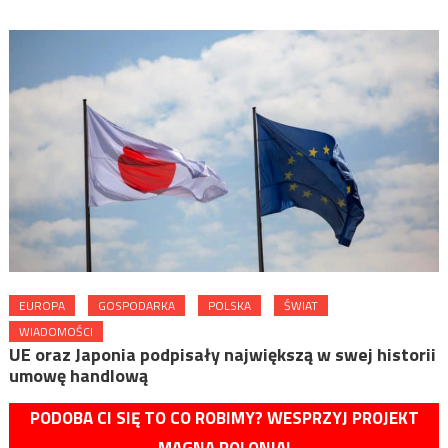
EUROPA
GOSPODARKA
POLSKA
ŚWIAT
WIADOMOŚCI
UE oraz Japonia podpisały największą w swej historii
umowę handlową
PODOBA CI SIĘ TO CO ROBIMY? WESPRZYJ PROJEKT
MAGNA POLONIA!