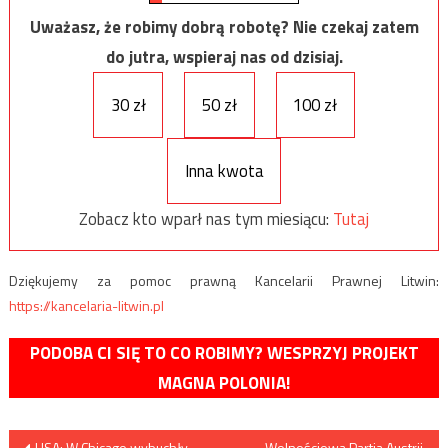
Uważasz, że robimy dobrą robotę? Nie czekaj zatem
do jutra, wspieraj nas od dzisiaj.
30 zł
50 zł
100 zł
Inna kwota
Zobacz kto wparł nas tym miesiącu:
Tutaj
Dziękujemy za pomoc prawną Kancelarii Prawnej Litwin:
https://kancelaria-litwin.pl
PODOBA CI SIĘ TO CO ROBIMY? WESPRZYJ PROJEKT
MAGNA POLONIA!
USA: W Chicago wybuchły
Wolnościowa Partia Austrii