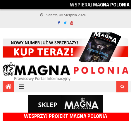
W
S
P
I
E
R
A
J
M
A
G
N
A
P
O
L
O
N
I
A
Sobota, 08 Sierpnia 2026
WESPRZYJ PROJEKT MAGNA POLONIA