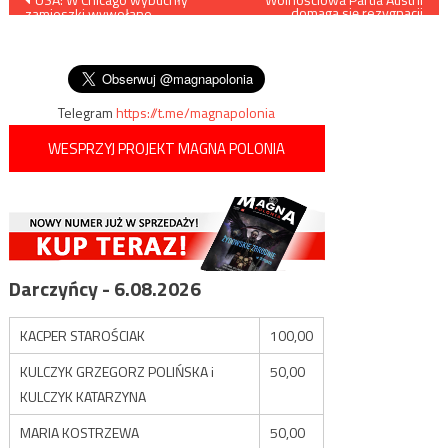
Nawigacja
domaga się rezygnacji
zamieszki wywołane
Junckera ze stanowiska z
wpisu
zastrzeleniem przez policję
powodu jego alkoholizmu
uzbrojonego i agresywnego
murzyna
Telegram
https://t.me/magnapolonia
WESPRZYJ PROJEKT MAGNA POLONIA
Darczyńcy - 6.08.2026
KACPER STAROŚCIAK
100,00
KULCZYK GRZEGORZ POLIŃSKA i
50,00
KULCZYK KATARZYNA
MARIA KOSTRZEWA
50,00