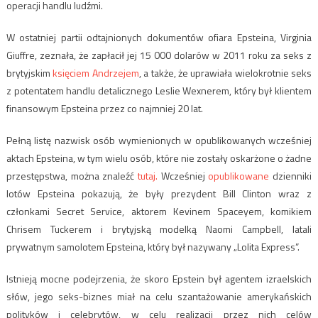
operacji handlu ludźmi.
W ostatniej partii odtajnionych dokumentów ofiara Epsteina, Virginia
Giuffre, zeznała, że ​​zapłacił jej 15 000 dolarów w 2011 roku za seks z
brytyjskim
księciem Andrzejem
, a także, że uprawiała wielokrotnie seks
z potentatem handlu detalicznego Leslie Wexnerem, który był klientem
finansowym Epsteina przez co najmniej 20 lat.
Pełną listę nazwisk osób wymienionych w opublikowanych wcześniej
aktach Epsteina, w tym wielu osób, które nie zostały oskarżone o żadne
przestępstwa, można znaleźć
tutaj.
Wcześniej
opublikowane
dzienniki
lotów Epsteina pokazują, że były prezydent Bill Clinton wraz z
członkami Secret Service, aktorem Kevinem Spaceyem, komikiem
Chrisem Tuckerem i brytyjską modelką Naomi Campbell, latali
prywatnym samolotem Epsteina, który był nazywany „Lolita Express”.
Istnieją mocne podejrzenia, że skoro Epstein był agentem izraelskich
słów, jego seks-biznes miał na celu szantażowanie amerykańskich
polityków i celebrytów, w celu realizacji przez nich celów