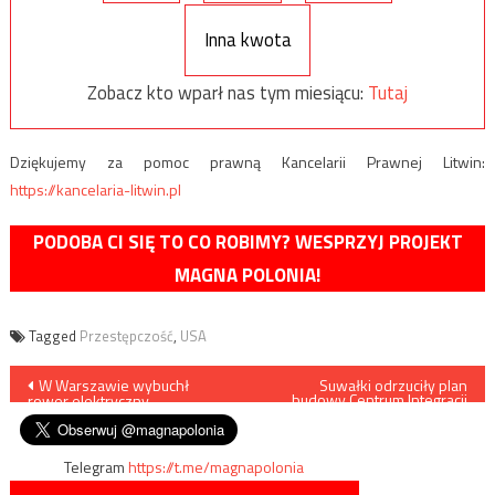
Inna kwota
Zobacz kto wparł nas tym miesiącu:
Tutaj
Dziękujemy za pomoc prawną Kancelarii Prawnej Litwin:
https://kancelaria-litwin.pl
PODOBA CI SIĘ TO CO ROBIMY? WESPRZYJ PROJEKT
MAGNA POLONIA!
Tagged
Przestępczość
,
USA
Nawigacja
W Warszawie wybuchł
Suwałki odrzuciły plan
budowy Centrum Integracji
rower elektryczny
Cudzoziemców
wpisu
Telegram
https://t.me/magnapolonia