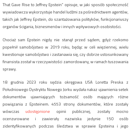
That Gave Rise to Jeffrey Epstein” opisuje, w jaki sposób społeczność
wywiadowcza wykorzystuje handel ludźmi za pośrednictwem agentów,
takich jak Jeffrey Epstein, do szantażowania polityków, funkcjonariuszy
organów ścigania, biznesmenów i innych wpływowych osobistości.
Chociaż sam Epstein nigdy nie stanął przed sądem, gdyż rzekomo
popełnił samobójstwo w 2019 roku, będąc w celi więziennej, wielu
kwestionuje samobójstwo i zastanawia się, czy dobrze ustosunkowany
finansista został w rzeczywistości zamordowany, w ramach tuszowania
sprawy.
18 grudnia 2023 roku sędzia okręgowa USA Loretta Preska z
Południowego Dystryktu Nowego Jorku wydała nakaz ujawnienia setek
dokumentów ujawniających tożsamość osób mających różne
powiązania z Epsteinem. 4553 strony dokumentów, które zostały
wówczas
udostępnione
opinii publicznej, zostały mocno
ocenzurowane i zawierały nazwiska jedynie 150 osób
zidentyfikowanych podczas śledztwa w sprawie Epsteina i jego