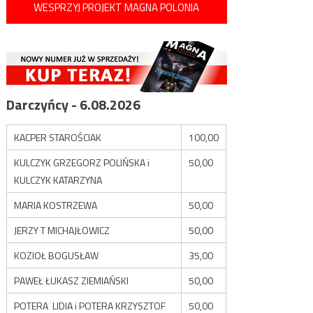
WESPRZYJ PROJEKT MAGNA POLONIA
Darczyńcy - 6.08.2026
KACPER STAROŚCIAK
100,00
KULCZYK GRZEGORZ POLIŃSKA i
50,00
KULCZYK KATARZYNA
MARIA KOSTRZEWA
50,00
JERZY T MICHAJŁOWICZ
50,00
KOZIOŁ BOGUSŁAW
35,00
PAWEŁ ŁUKASZ ZIEMIAŃSKI
50,00
POTERA LIDIA i POTERA KRZYSZTOF
50,00