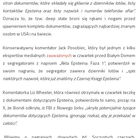
stron dokumentów, które składały się głównie z dzienników lotów, listy
kontaktów Epsteina oraz listy nazwisk i numerów telefonów ofiar”.
Oznacza to, że tzw. deep state broni się rękami i nogami przed
ujawnieniem kompletu dokumentów, zagrażających najbardziej znanym
osobm w USA i na świecie.
Konserwatywny komentator Jack Posobiec, który był jednym z kilku
ekspertów medialnych
zauważonych
w czwartek przed Białym Domem
z segregatorami z napisem „Akta Epsteina: Faza 1”, potwierdził w
swoim nagraniu, że segregator zawiera dzienniki lotów i
„spis
niektórych nazwisk, które już znaliśmy z Czarnej Księgi Epsteina”.
Komentatorka Liz Wheeler, która również otrzymała w czwartek teczkę
z dokumentami dotyczącymi Epsteina, potwierdziła to samo, pisząc na
X, że Bondi odkryła, iż ​​FBI z Nowego Jorku
„ukryła potencjalnie tysiące
dokumentów dotyczących Epsteina, ignorując rozkaz, aby je przekazać w
całości”.
„Mówimy o nagraniach, dowodach itd. Soczystych rzeczach.