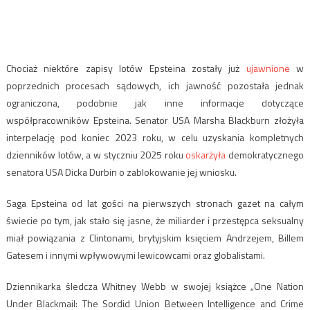
Chociaż niektóre zapisy lotów Epsteina zostały już
ujawnione
w
poprzednich procesach sądowych, ich jawność pozostała jednak
ograniczona, podobnie jak inne informacje dotyczące
współpracowników Epsteina. Senator USA Marsha Blackburn złożyła
interpelację pod koniec 2023 roku, w celu uzyskania kompletnych
dzienników lotów, a w styczniu 2025 roku
oskarżyła
demokratycznego
senatora USA Dicka Durbin o zablokowanie jej wniosku.
Saga Epsteina od lat gości na pierwszych stronach gazet na całym
świecie po tym, jak stało się jasne, że miliarder i przestępca seksualny
miał powiązania z Clintonami, brytyjskim księciem Andrzejem, Billem
Gatesem i innymi wpływowymi lewicowcami oraz globalistami.
Dziennikarka śledcza Whitney Webb w swojej książce „One Nation
Under Blackmail: The Sordid Union Between Intelligence and Crime