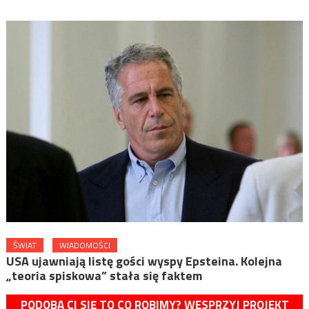
ŚWIAT
WIADOMOŚCI
USA ujawniają listę gości wyspy Epsteina. Kolejna
„teoria spiskowa” stała się faktem
PODOBA CI SIĘ TO CO ROBIMY? WESPRZYJ PROJEKT