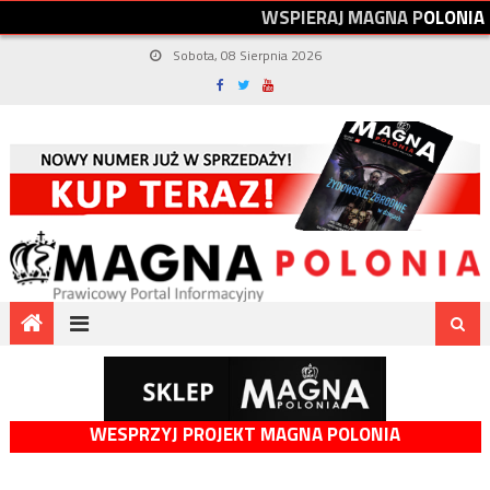
W
S
P
I
E
R
A
J
M
A
G
N
A
P
O
L
O
N
I
A
Sobota, 08 Sierpnia 2026
WESPRZYJ PROJEKT MAGNA POLONIA