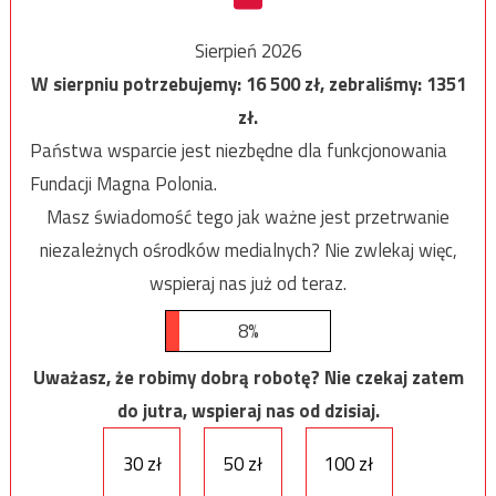
Sierpień 2026
W sierpniu potrzebujemy:
16 500
zł, zebraliśmy:
1351
zł.
Państwa wsparcie jest niezbędne dla funkcjonowania
Fundacji Magna Polonia.
Masz świadomość tego jak ważne jest przetrwanie
niezależnych ośrodków medialnych? Nie zwlekaj więc,
wspieraj nas już od teraz.
8%
Uważasz, że robimy dobrą robotę? Nie czekaj zatem
do jutra, wspieraj nas od dzisiaj.
30 zł
50 zł
100 zł