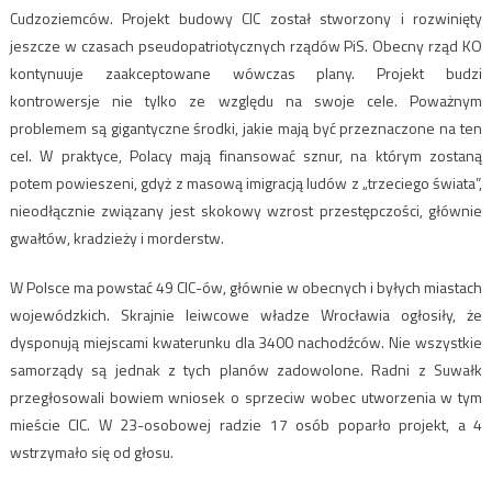
Cudzoziemców. Projekt budowy CIC został stworzony i rozwinięty
jeszcze w czasach pseudopatriotycznych rządów PiS. Obecny rząd KO
kontynuuje zaakceptowane wówczas plany. Projekt budzi
kontrowersje nie tylko ze względu na swoje cele. Poważnym
problemem są gigantyczne środki, jakie mają być przeznaczone na ten
cel. W praktyce, Polacy mają finansować sznur, na którym zostaną
potem powieszeni, gdyż z masową imigracją ludów z „trzeciego świata”,
nieodłącznie związany jest skokowy wzrost przestępczości, głównie
gwałtów, kradzieży i morderstw.
W Polsce ma powstać 49 CIC-ów, głównie w obecnych i byłych miastach
wojewódzkich. Skrajnie leiwcowe władze Wrocławia ogłosiły, że
dysponują miejscami kwaterunku dla 3400 nachodźców. Nie wszystkie
samorządy są jednak z tych planów zadowolone. Radni z Suwałk
przegłosowali bowiem wniosek o sprzeciw wobec utworzenia w tym
mieście CIC. W 23-osobowej radzie 17 osób poparło projekt, a 4
wstrzymało się od głosu.