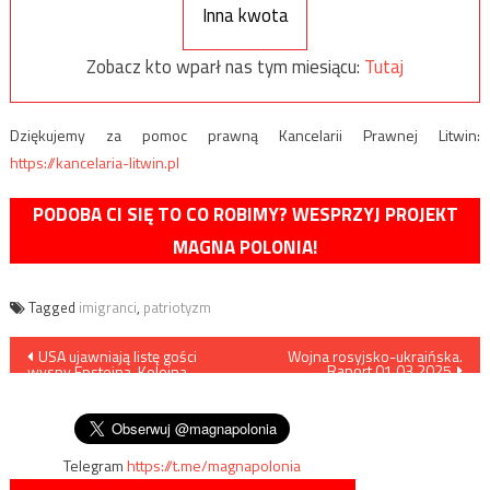
Inna kwota
Zobacz kto wparł nas tym miesiącu:
Tutaj
Dziękujemy za pomoc prawną Kancelarii Prawnej Litwin:
https://kancelaria-litwin.pl
PODOBA CI SIĘ TO CO ROBIMY? WESPRZYJ PROJEKT
MAGNA POLONIA!
Tagged
imigranci
,
patriotyzm
Nawigacja
USA ujawniają listę gości
Wojna rosyjsko-ukraińska.
Raport 01.03.2025
wyspy Epsteina. Kolejna
wpisu
„teoria spiskowa” stała się
faktem
Telegram
https://t.me/magnapolonia