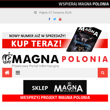
W
S
P
I
E
R
A
J
M
A
G
N
A
P
O
L
O
N
I
A
Piątek, 07 Sierpnia 2026
WESPRZYJ PROJEKT MAGNA POLONIA