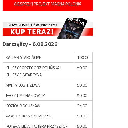
WESPRZYJ PROJEKT MAGNA POLONIA
Darczyńcy - 6.08.2026
KACPER STAROŚCIAK
100,00
KULCZYK GRZEGORZ POLIŃSKA i
50,00
KULCZYK KATARZYNA
MARIA KOSTRZEWA
50,00
JERZY T MICHAJŁOWICZ
50,00
KOZIOŁ BOGUSŁAW
35,00
PAWEŁ ŁUKASZ ZIEMIAŃSKI
50,00
POTERA LIDIA i POTERA KRZYSZTOF
50,00