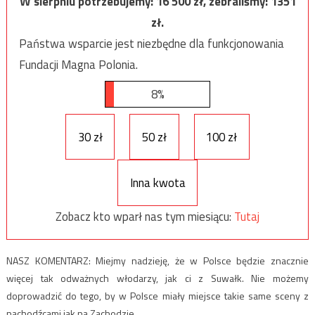
W sierpniu potrzebujemy:
16 500
zł, zebraliśmy:
1351
zł.
Państwa wsparcie jest niezbędne dla funkcjonowania
Fundacji Magna Polonia.
8%
30 zł
50 zł
100 zł
Inna kwota
Zobacz kto wparł nas tym miesiącu:
Tutaj
NASZ KOMENTARZ: Miejmy nadzieję, że w Polsce będzie znacznie
więcej tak odważnych włodarzy, jak ci z Suwałk. Nie możemy
doprowadzić do tego, by w Polsce miały miejsce takie same sceny z
nachodźcami jak na Zachodzie.