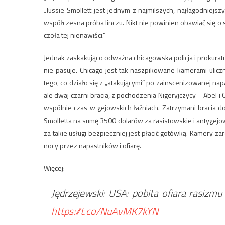
„Jussie Smollett jest jednym z najmilszych, najłagodniejsz
współczesna próba linczu. Nikt nie powinien obawiać się o 
czoła tej nienawiści.”
Jednak zaskakująco odważna chicagowska policja i prokuratur
nie pasuje. Chicago jest tak naszpikowane kamerami ulic
tego, co działo się z „atakującymi” po zainscenizowanej napaśc
ale dwaj czarni bracia, z pochodzenia Nigeryjczycy – Abel i 
wspólnie czas w gejowskich łaźniach. Zatrzymani bracia dost
Smolletta na sumę 3500 dolarów za rasistowskie i antygejows
za takie usługi bezpieczniej jest płacić gotówką. Kamery 
nocy przez napastników i ofiarę.
Więcej:
Jędrzejewski: USA: pobita ofiara rasizm
https://t.co/NuAvMK7kYN