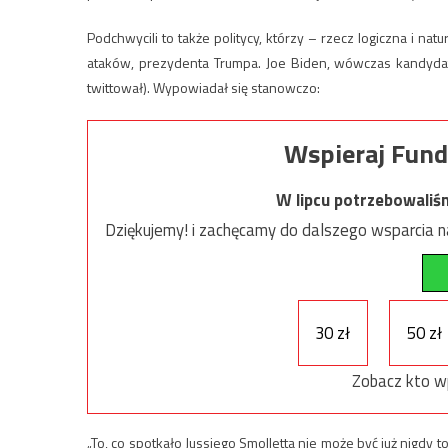
Podchwycili to także politycy, którzy – rzecz logiczna i na
ataków, prezydenta Trumpa. Joe Biden, wówczas kandydat 
twittował). Wypowiadał się stanowczo:
Wspieraj Fund
W lipcu potrzebowaliś
Dziękujemy! i zachęcamy do dalszego wsparcia na
30 zł
50 zł
Zobacz kto w
„To, co spotkało Jussiego Smolletta nie może być już nigdy 