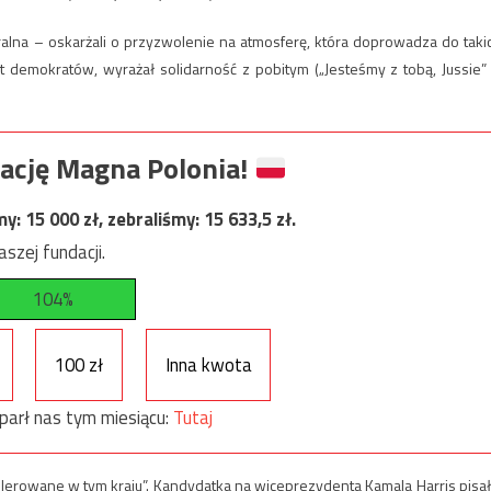
turalna – oskarżali o przyzwolenie na atmosferę, która doprowadza do taki
demokratów, wyrażał solidarność z pobitym („Jesteśmy z tobą, Jussie”
ację Magna Polonia!
my:
15 000
zł, zebraliśmy:
15 633,5
zł.
szej fundacji.
104%
100 zł
Inna kwota
parł nas tym miesiącu:
Tutaj
tolerowane w tym kraju”. Kandydatka na wiceprezydenta Kamala Harris pisał