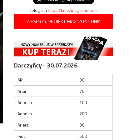
Telegram
https://t.me/magnapolonia
WESPRZYJ PROJEKT MAGNA POLONIA
Darczyńcy - 30.07.2026
AP
30
Artur
70
Anonim
100
Anonim
200
Arleta
90
Piotr
500