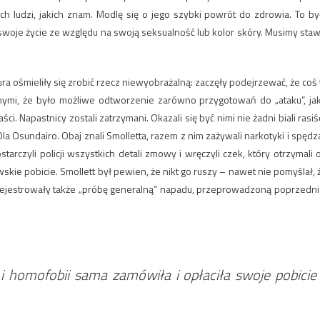
ych ludzi, jakich znam. Modlę się o jego szybki powrót do zdrowia. To by
swoje życie ze względu na swoją seksualność lub kolor skóry. Musimy staw
a ośmieliły się zrobić rzecz niewyobrażalną: zaczęły podejrzewać, że coś 
znymi, że było możliwe odtworzenie zarówno przygotowań do „ataku”, jak
i. Napastnicy zostali zatrzymani. Okazali się być nimi nie żadni biali rasiśc
Ola Osundairo. Obaj znali Smolletta, razem z nim zażywali narkotyki i spędza
arczyli policji wszystkich detali zmowy i wręczyli czek, który otrzymali 
kie pobicie. Smollett był pewien, że nikt go ruszy – nawet nie pomyślał, 
zarejestrowały także „próbę generalną” napadu, przeprowadzoną poprzedni
u i homofobii sama zamówiła i opłaciła swoje pobicie