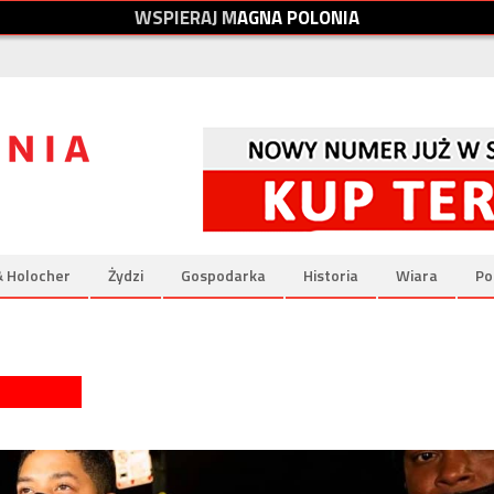
W
S
P
I
E
R
A
J
M
A
G
N
A
P
O
L
O
N
I
A
& Holocher
Żydzi
Gospodarka
Historia
Wiara
Po