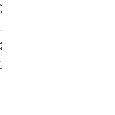
ła
ić
tu
 i
i,
li
od
że
ej