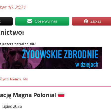
er 10, 2021
t
Obserwuj nas
Zapisz
nictwo:
t jeszcze naród polski?
ację Magna Polonia!
Lipiec 2026