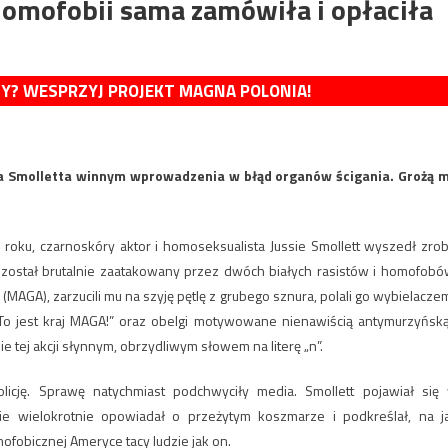
 homofobii sama zamówiła i opłaciła
MY? WESPRZYJ PROJEKT MAGNA POLONIA!
ła Smolletta winnym wprowadzenia w błąd organów ścigania. Grożą 
roku, czarnoskóry aktor i homoseksualista Jussie Smollett wyszedł zrob
został brutalnie zaatakowany przez dwóch białych rasistów i homofobó
AGA), zarzucili mu na szyję pętlę z grubego sznura, polali go wybielaczem
 „To jest kraj MAGA!” oraz obelgi motywowane nienawiścią antymurzyńską
e tej akcji słynnym, obrzydliwym słowem na literę „n”.
olicję. Sprawę natychmiast podchwyciły media. Smollett pojawiał się
zie wielokrotnie opowiadał o przeżytym koszmarze i podkreślał, na j
ofobicznej Ameryce tacy ludzie jak on.