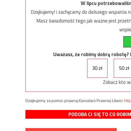
W lipcu potrzebowaliś
Dziękujemy! i zachęcamy do dalszego wsparcia na
Masz świadomość tego jak ważne jest przetrw
wspie
Uważasz, że robimy dobrą robotę? Ni
30 zł
50 zł
Zobacz kto w
Dziękujemy za pomoc prawną Kancelarii Prawnej Litwin:
http
PODOBA CI SIĘ TO CO ROBI