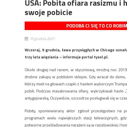
USA: Pobita ofiara rasizmu i
swoje pobicie
PODOBA CI SIĘ TO CO ROBI
10 grudnia 2021
Wczoraj, 9 grudnia, ława przysięgłych w Chicago uzna
trzy lata więzienia – informuje portal tysol.pl.
Około drugiej nad ranem, w styczniową, mroźną noc 2019 
drobne zakupy w pobliskim sklepie. Gdy wracał do domu, 
którzy mieli na głowach czapki z hasłem wyborczym Trumpa (M
pobili. Podczas masakrowania ofiary, wykrzykiwali hasło
antygejowską. Oczywiście, szczodrze posługiwali się w czasi
Pobity, sponiewierany aktor zgłosił przestępstwo na p
programach wielu największych stacji telewizyjnych, gd
potworne prześladowania narażeni są w rasistowskiej i hom