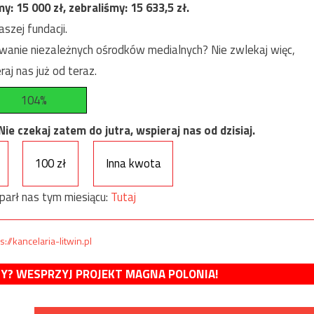
my:
15 000
zł, zebraliśmy:
15 633,5
zł.
szej fundacji.
anie niezależnych ośrodków medialnych? Nie zwlekaj więc,
raj nas już od teraz.
104%
e czekaj zatem do jutra, wspieraj nas od dzisiaj.
100 zł
Inna kwota
parł nas tym miesiącu:
Tutaj
s://kancelaria-litwin.pl
MY? WESPRZYJ PROJEKT MAGNA POLONIA!