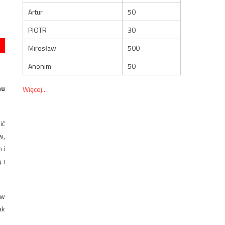
Artur
50
PIOTR
30
Mirosław
500
Anonim
50
mu
Więcej...
ić
w,
 i
 i
 w
ak