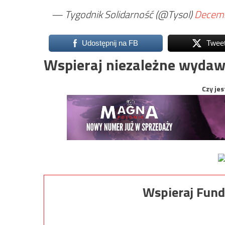
— Tygodnik Solidarność (@Tysol)
Decemb
Udostępnij na FB
Twee
Wspieraj niezależne wydaw
Czy jes
Wspieraj Fund