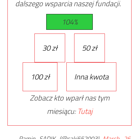
dalszego wsparcia naszej fundacji.
104%
30 zł
50 zł
100 zł
Inna kwota
Zobacz kto wparł nas tym
miesiącu:
Tutaj
— Ramin SADIK (@saki552003)
March 26,