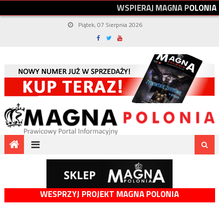
W
S
P
I
E
R
A
J
M
A
G
N
A
P
O
L
O
N
I
A
Piątek, 07 Sierpnia 2026
WESPRZYJ PROJEKT MAGNA POLONIA