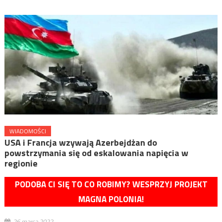
WIADOMOŚCI
USA i Francja wzywają Azerbejdżan do
powstrzymania się od eskalowania napięcia w
regionie
PODOBA CI SIĘ TO CO ROBIMY? WESPRZYJ PROJEKT
MAGNA POLONIA!
26 marca 2022