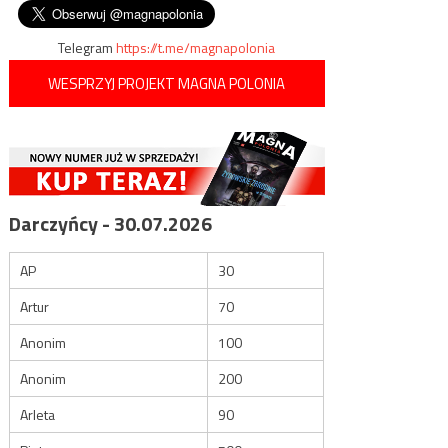
wpisu
Telegram
https://t.me/magnapolonia
WESPRZYJ PROJEKT MAGNA POLONIA
Darczyńcy - 30.07.2026
AP
30
Artur
70
Anonim
100
Anonim
200
Arleta
90