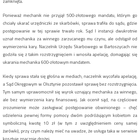
zamknięta.
Ponieważ mechanik nie przyjął 500-złotowego mandatu, którym go
chciały ukarać urzędniczki ze skarbówki, sprawa trafiła do sądu, gdzie
postępowanie w tej sprawie trwało rok. Sąd I instancji dwukrotnie
uznał mechanika za winnego zarzucanego mu czynu, ale odstąpił od
wymierzenia kary. Naczelnik Urzędu Skarbowego w Bartoszycach nie
godziła się z takim rozstrzygnięciem i wnosiła apelację, domagając się
ukarania mechanika 600-złotowym mandatem.
Kiedy sprawa stała się głośna w mediach, naczelnik wycofała apelację,
a Sąd Okręgowym w Olsztynie pozostawił sprawę bez rozstrzygnięcia.
Tym samym uprawomocnił się wyrok uznający mechanika za winnego,
ale bez wymierzenia kary finansowej. Jak ocenił sąd, na częściowe
zrozumienie może zasługiwać postępowanie obwinionego – chęć
udzielenia pewnej formy pomocy dwóm podróżującym kobietom za
symboliczną kwotę 10 zł (w tym z uwzględnieniem ceny samej
żarówki), przy czym należy mieć na uwadze, że usługa taka w serwisie
kosztuje znacznie drożej.