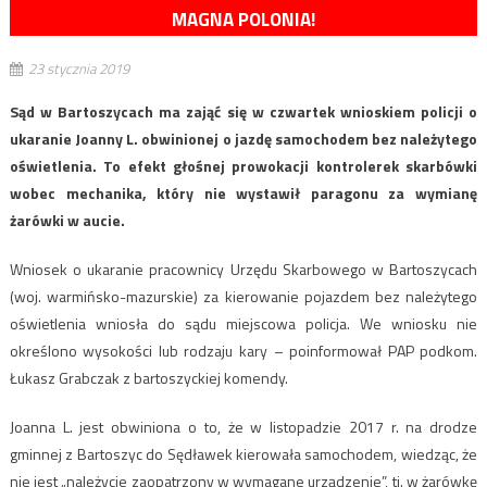
MAGNA POLONIA!
23 stycznia 2019
Sąd w Bartoszycach ma zająć się w czwartek wnioskiem policji o
ukaranie Joanny L. obwinionej o jazdę samochodem bez należytego
oświetlenia. To efekt głośnej prowokacji kontrolerek skarbówki
wobec mechanika, który nie wystawił paragonu za wymianę
żarówki w aucie.
Wniosek o ukaranie pracownicy Urzędu Skarbowego w Bartoszycach
(woj. warmińsko-mazurskie) za kierowanie pojazdem bez należytego
oświetlenia wniosła do sądu miejscowa policja. We wniosku nie
określono wysokości lub rodzaju kary – poinformował PAP podkom.
Łukasz Grabczak z bartoszyckiej komendy.
Joanna L. jest obwiniona o to, że w listopadzie 2017 r. na drodze
gminnej z Bartoszyc do Sędławek kierowała samochodem, wiedząc, że
nie jest „należycie zaopatrzony w wymagane urządzenie”, tj. w żarówkę