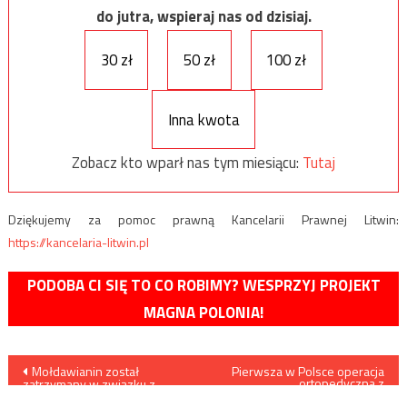
do jutra, wspieraj nas od dzisiaj.
30 zł
50 zł
100 zł
Inna kwota
Zobacz kto wparł nas tym miesiącu:
Tutaj
Dziękujemy za pomoc prawną Kancelarii Prawnej Litwin:
https://kancelaria-litwin.pl
PODOBA CI SIĘ TO CO ROBIMY? WESPRZYJ PROJEKT
MAGNA POLONIA!
Nawigacja
Mołdawianin został
Pierwsza w Polsce operacja
ortopedyczna z
zatrzymany w związku z
wykorzystaniem
zabójstwem w gminie Pelpin
rozszerzonej rzeczywistości