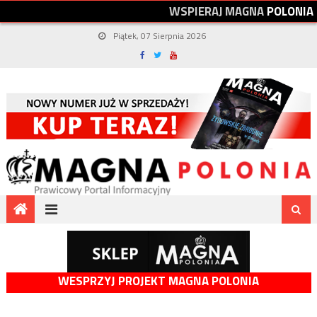
W
S
P
I
E
R
A
J
M
A
G
N
A
P
O
L
O
N
I
A
Piątek, 07 Sierpnia 2026
WESPRZYJ PROJEKT MAGNA POLONIA