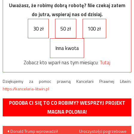
Uważasz, że robimy dobrą robotę? Nie czekaj zatem
do jutra, wspieraj nas od dzisiaj.
30 zł
50 zł
100 zł
Inna kwota
Zobacz kto wparł nas tym miesiącu:
Tutaj
Dziękujemy za pomoc prawną Kancelarii Prawnej Litwin:
https://kancelaria-litwin.pl
PODOBA CI SIĘ TO CO ROBIMY? WESPRZYJ PROJEKT
MAGNA POLONIA!
Nawigacja
Donald Trump wprowadził
Uroczystości pogrzebowe