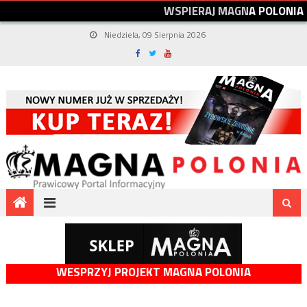
W
S
P
I
E
R
A
J
M
A
G
N
A
P
O
L
O
N
I
A
Niedziela, 09 Sierpnia 2026
WESPRZYJ PROJEKT MAGNA POLONIA