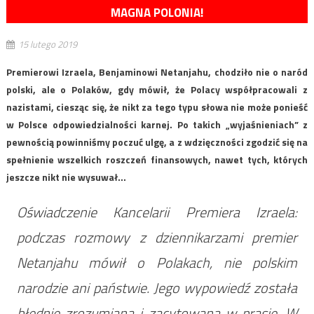
MAGNA POLONIA!
15 lutego 2019
Premierowi Izraela, Benjaminowi Netanjahu, chodziło nie o naród
polski, ale o Polaków, gdy mówił, że Polacy współpracowali z
nazistami, ciesząc się, że nikt za tego typu słowa nie może ponieść
w Polsce odpowiedzialności karnej. Po takich „wyjaśnieniach” z
pewnością powinniśmy poczuć ulgę, a z wdzięczności zgodzić się na
spełnienie wszelkich roszczeń finansowych, nawet tych, których
jeszcze nikt nie wysuwał…
Oświadczenie Kancelarii Premiera Izraela:
podczas rozmowy z dziennikarzami premier
Netanjahu mówił o Polakach, nie polskim
narodzie ani państwie. Jego wypowiedź została
błędnie zrozumiana i zacytowana w prasie. W