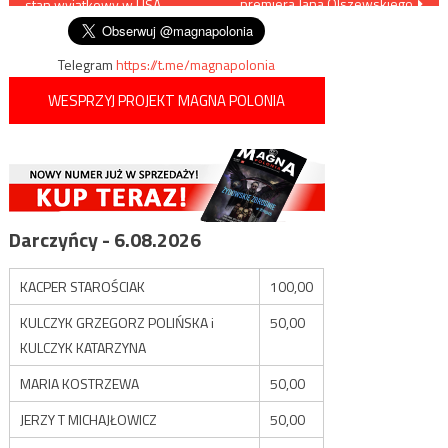
premiera Jana Olszewskiego
stan wyjątkowy w USA
wpisu
Telegram
https://t.me/magnapolonia
WESPRZYJ PROJEKT MAGNA POLONIA
Darczyńcy - 6.08.2026
KACPER STAROŚCIAK
100,00
KULCZYK GRZEGORZ POLIŃSKA i
50,00
KULCZYK KATARZYNA
MARIA KOSTRZEWA
50,00
JERZY T MICHAJŁOWICZ
50,00