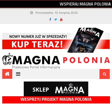
W
S
P
I
E
R
A
J
M
A
G
N
A
P
O
L
O
N
I
A
Poniedziałek, 10 Sierpnia 2026
WESPRZYJ PROJEKT MAGNA POLONIA