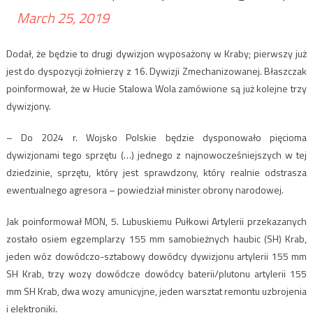
March 25, 2019
Dodał, że będzie to drugi dywizjon wyposażony w Kraby; pierwszy już
jest do dyspozycji żołnierzy z 16. Dywizji Zmechanizowanej. Błaszczak
poinformował, że w Hucie Stalowa Wola zamówione są już kolejne trzy
dywizjony.
– Do 2024 r. Wojsko Polskie będzie dysponowało pięcioma
dywizjonami tego sprzętu (…) jednego z najnowocześniejszych w tej
dziedzinie, sprzętu, który jest sprawdzony, który realnie odstrasza
ewentualnego agresora – powiedział minister obrony narodowej.
Jak poinformował MON, 5. Lubuskiemu Pułkowi Artylerii przekazanych
zostało osiem egzemplarzy 155 mm samobieżnych haubic (SH) Krab,
jeden wóz dowódczo-sztabowy dowódcy dywizjonu artylerii 155 mm
SH Krab, trzy wozy dowódcze dowódcy baterii/plutonu artylerii 155
mm SH Krab, dwa wozy amunicyjne, jeden warsztat remontu uzbrojenia
i elektroniki.