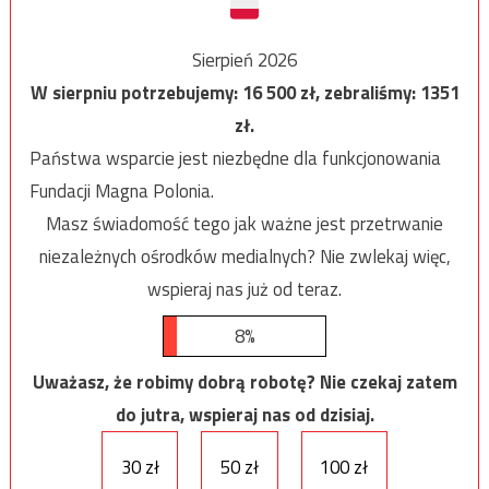
Sierpień 2026
W sierpniu potrzebujemy:
16 500
zł, zebraliśmy:
1351
zł.
Państwa wsparcie jest niezbędne dla funkcjonowania
Fundacji Magna Polonia.
Masz świadomość tego jak ważne jest przetrwanie
niezależnych ośrodków medialnych? Nie zwlekaj więc,
wspieraj nas już od teraz.
8%
Uważasz, że robimy dobrą robotę? Nie czekaj zatem
do jutra, wspieraj nas od dzisiaj.
30 zł
50 zł
100 zł