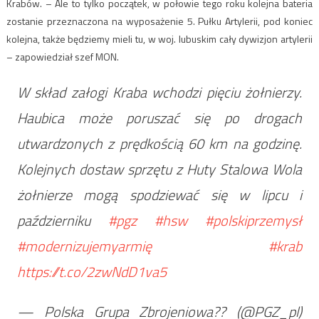
Krabów. – Ale to tylko początek, w połowie tego roku kolejna bateria
zostanie przeznaczona na wyposażenie 5. Pułku Artylerii, pod koniec
kolejna, także będziemy mieli tu, w woj. lubuskim cały dywizjon artylerii
– zapowiedział szef MON.
W skład załogi Kraba wchodzi pięciu żołnierzy.
Haubica może poruszać się po drogach
utwardzonych z prędkością 60 km na godzinę.
Kolejnych dostaw sprzętu z Huty Stalowa Wola
żołnierze mogą spodziewać się w lipcu i
październiku
#pgz
#hsw
#polskiprzemysł
#modernizujemyarmię
#krab
https://t.co/2zwNdD1va5
— Polska Grupa Zbrojeniowa?? (@PGZ_pl)