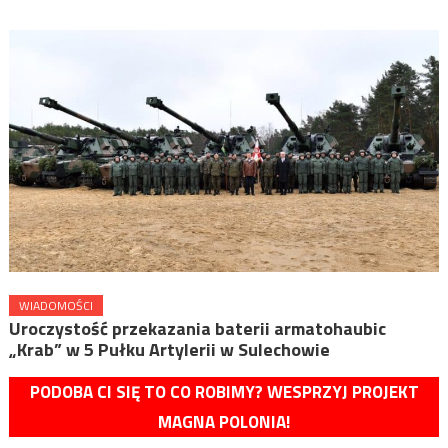
WIADOMOŚCI
Uroczystość przekazania baterii armatohaubic
„Krab” w 5 Pułku Artylerii w Sulechowie
PODOBA CI SIĘ TO CO ROBIMY? WESPRZYJ PROJEKT
MAGNA POLONIA!