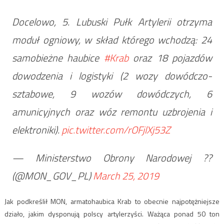
Docelowo, 5. Lubuski Pułk Artylerii otrzyma
moduł ogniowy, w skład którego wchodzą: 24
samobieżne haubice
#Krab
oraz 18 pojazdów
dowodzenia i logistyki (2 wozy dowódczo-
sztabowe, 9 wozów dowódczych, 6
amunicyjnych oraz wóz remontu uzbrojenia i
elektroniki).
pic.twitter.com/rOFjlXj53Z
— Ministerstwo Obrony Narodowej ??
(@MON_GOV_PL)
March 25, 2019
Jak podkreślił MON, armatohaubica Krab to obecnie najpotężniejsze
działo, jakim dysponują polscy artylerzyści. Ważąca ponad 50 ton