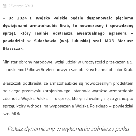
25 marca 2019
– Do 2024 r. Wojsko Polskie będzie dysponowało pięcioma
dywizjonami armatohaubic Krab, to nowoczesny i sprawdzony
sprzęt, który realnie odstrasza ewentualnego agresora –
powiedział w Sulechowie (woj. lubuskie) szef MON Mariusz
Błaszczak.
Minister obrony narodowej wziął udział w uroczystości przekazania 5.
Lubuskiemu Pułkowi Artylerii nowych samobieżnych armatohaubic Krab.
Błaszczak podkreślił, że armatohaubicie są nowoczesnym produktem
polskiego przemysłu zbrojeniowego i stanowią wyraźne wzmocnienie
zdolności Wojska Polska. – To sprzęt, którym chwalimy się za granicą, to
sprzęt, który wchodzi na wyposażenie Wojska Polskiego – powiedział
szef MON.
Pokaz dynamiczny w wykonaniu żołnierzy pułku