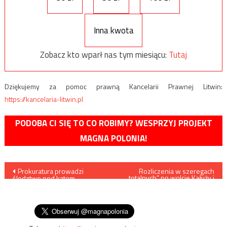
Inna kwota
Zobacz kto wparł nas tym miesiącu:
Tutaj
Dziękujemy za pomoc prawną Kancelarii Prawnej Litwin:
https://kancelaria-litwin.pl
PODOBA CI SIĘ TO CO ROBIMY? WESPRZYJ PROJEKT
MAGNA POLONIA!
Nawigacja
Prokuratura prowadzi
Rozliczenia w szeregach
„totalnych” po wolcie Kałuży i
śledztwo pod kątem
przejęciu władzy na Śląsku
wpisu
podżegania do
przez PiS
zorganizowania spotkania ku
czci Hitlera