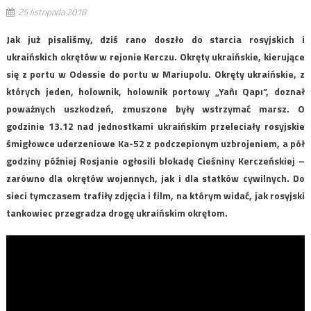
25 listopada 2018
Jak już pisaliśmy, dziś rano doszło do starcia rosyjskich i
ukraińskich okrętów w rejonie Kerczu. Okręty ukraińskie, kierujące
się z portu w Odessie do portu w Mariupolu. Okręty ukraińskie, z
których jeden, holownik, holownik portowy „Yañı Qapı”, doznał
poważnych uszkodzeń, zmuszone były wstrzymać marsz. O
godzinie 13.12 nad jednostkami ukraińskim przeleciały rosyjskie
śmigłowce uderzeniowe Ka-52 z podczepionym uzbrojeniem, a pół
godziny później Rosjanie ogłosili blokadę Cieśniny Kerczeńskiej –
zarówno dla okrętów wojennych, jak i dla statków cywilnych. Do
sieci tymczasem trafiły zdjęcia i film, na którym widać, jak rosyjski
tankowiec przegradza drogę ukraińskim okrętom.