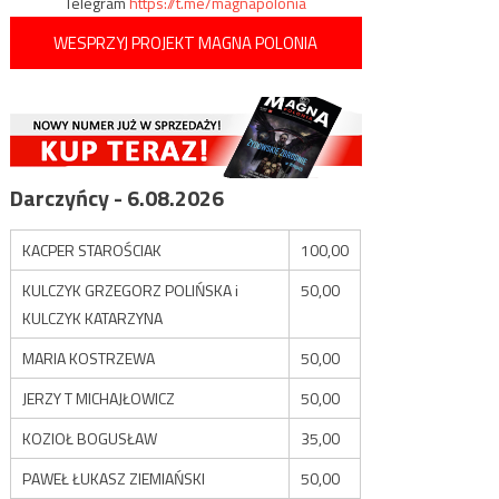
Telegram
https://t.me/magnapolonia
WESPRZYJ PROJEKT MAGNA POLONIA
Darczyńcy - 6.08.2026
KACPER STAROŚCIAK
100,00
KULCZYK GRZEGORZ POLIŃSKA i
50,00
KULCZYK KATARZYNA
MARIA KOSTRZEWA
50,00
JERZY T MICHAJŁOWICZ
50,00
KOZIOŁ BOGUSŁAW
35,00
PAWEŁ ŁUKASZ ZIEMIAŃSKI
50,00