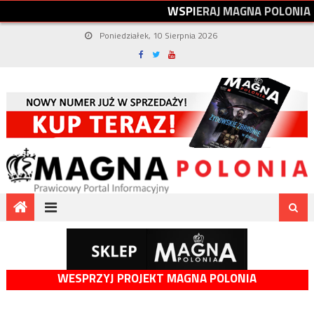
W
S
P
I
E
R
A
J
M
A
G
N
A
P
O
L
O
N
I
A
Poniedziałek, 10 Sierpnia 2026
WESPRZYJ PROJEKT MAGNA POLONIA