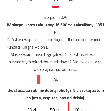
Sierpień 2026
W sierpniu potrzebujemy:
16 500
zł, zebraliśmy:
1351
zł.
Państwa wsparcie jest niezbędne dla funkcjonowania
Fundacji Magna Polonia.
Masz świadomość tego jak ważne jest przetrwanie
niezależnych ośrodków medialnych? Nie zwlekaj więc,
wspieraj nas już od teraz.
8%
Uważasz, że robimy dobrą robotę? Nie czekaj zatem
do jutra, wspieraj nas od dzisiaj.
30 zł
50 zł
100 zł