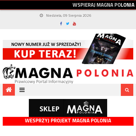
W
S
P
I
E
R
A
J
M
A
G
N
A
P
O
L
O
N
I
A
Niedziela, 09 Sierpnia 2026
WESPRZYJ PROJEKT MAGNA POLONIA