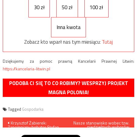
30 zł
50 zł
100 zł
Inna kwota
Zobacz kto wparł nas tym miesiącu:
Tutaj
Dziękujemy za pomoc prawną Kancelarii Prawnej Litwin:
https://kancelaria-litwin.pl
PODOBA CI SIĘ TO CO ROBIMY? WESPRZYJ PROJEKT
MAGNA POLONIA!
Tagged
Gospodarka
Nawigacja
Krzysztof Żabierek:
Nasze stanowisko wobec tzw.
niedzielnych wyborów
Zapomniany bohater Stefan
parlamentarnych
wpisu
Jabłonowski