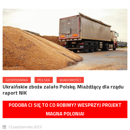
GOSPODARKA
POLSKA
WIADOMOŚCI
Ukraińskie zboże zalało Polskę. Miażdżący dla rządu
raport NIK
PODOBA CI SIĘ TO CO ROBIMY? WESPRZYJ PROJEKT
MAGNA POLONIA!
13 października 2023