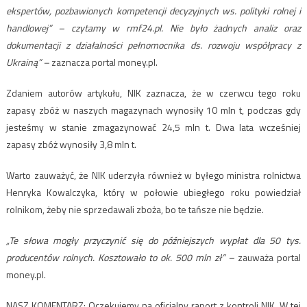
ekspertów, pozbawionych kompetencji decyzyjnych ws. polityki rolnej i
handlowej” – czytamy w rmf24.pl. Nie było żadnych analiz oraz
dokumentacji z działalności pełnomocnika ds. rozwoju współpracy z
Ukrainą” –
zaznacza portal money.pl.
Zdaniem autorów artykułu, NIK zaznacza, że w czerwcu tego roku
zapasy zbóż w naszych magazynach wynosiły 10 mln t, podczas gdy
jesteśmy w stanie zmagazynować 24,5 mln t. Dwa lata wcześniej
zapasy zbóż wynosiły 3,8 mln t.
Warto zauważyć, że NIK uderzyła również w byłego ministra rolnictwa
Henryka Kowalczyka, który w połowie ubiegłego roku powiedział
rolnikom, żeby nie sprzedawali zboża, bo te tańsze nie będzie.
„Te słowa mogły przyczynić się do późniejszych wypłat dla 50 tys.
producentów rolnych. Kosztowało to ok. 500 mln zł” –
zauważa portal
money.pl.
NASZ KOMENTARZ: Oczekujemy na oficjalny raport z kontroli NIK. W tej