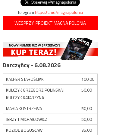
Telegram
https://t.me/magnapolonia
WESPRZYJ PROJEKT MAGNA POLONIA
Darczyńcy - 6.08.2026
KACPER STAROŚCIAK
100,00
KULCZYK GRZEGORZ POLIŃSKA i
50,00
KULCZYK KATARZYNA
MARIA KOSTRZEWA
50,00
JERZY T MICHAJŁOWICZ
50,00
KOZIOŁ BOGUSŁAW
35,00