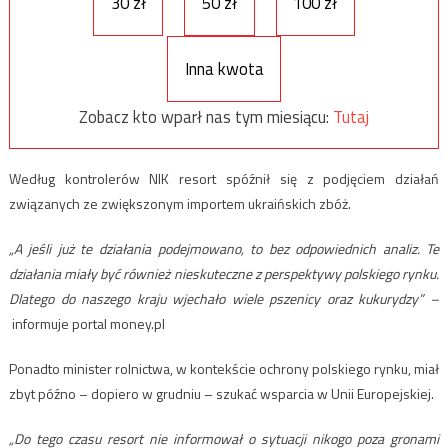
30 zł
50 zł
100 zł
Inna kwota
Zobacz kto wparł nas tym miesiącu:
Tutaj
Według kontrolerów NIK resort spóźnił się z podjęciem działań
związanych ze zwiększonym importem ukraińskich zbóż.
„A jeśli już te działania podejmowano, to bez odpowiednich analiz. Te
działania miały być również nieskuteczne z perspektywy polskiego rynku.
Dlatego do naszego kraju wjechało wiele pszenicy oraz kukurydzy” –
informuje portal money.pl
Ponadto minister rolnictwa, w kontekście ochrony polskiego rynku, miał
zbyt późno – dopiero w grudniu – szukać wsparcia w Unii Europejskiej.
„Do tego czasu resort nie informował o sytuacji nikogo poza gronami