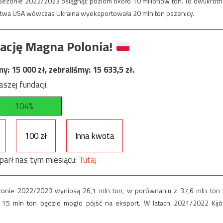
w sezonie 2022/2023 osiągnąć poziom około 10 milionów ton. To dwukrotn
ictwa USA wówczas Ukraina wyeksportowała 20 mln ton pszenicy.
ację Magna Polonia!
my:
15 000
zł, zebraliśmy:
15 633,5
zł.
szej fundacji.
104%
100 zł
Inna kwota
parł nas tym miesiącu:
Tutaj
ezonie 2022/2023 wyniosą 26,1 mln ton, w porównaniu z 37,6 mln ton
 15 mln ton będzie mogło pójść na eksport. W latach 2021/2022 Kij