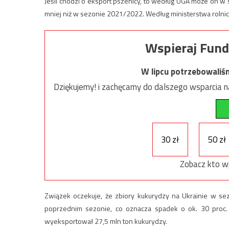
Jeśli chodzi o eksport pszenicy, to według UGA może on 
mniej niż w sezonie 2021/2022. Według ministerstwa roln
Wspieraj Fund
W lipcu potrzebowaliś
Dziękujemy! i zachęcamy do dalszego wsparcia na
30 zł
50 zł
Zobacz kto w
Związek oczekuje, że zbiory kukurydzy na Ukrainie w s
poprzednim sezonie, co oznacza spadek o ok. 30 proc.
wyeksportował 27,5 mln ton kukurydzy.