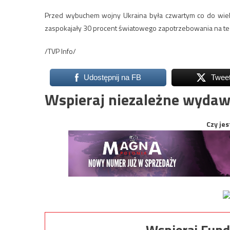
Przed wybuchem wojny Ukraina była czwartym co do wielk
zaspokajały 30 procent światowego zapotrzebowania na te
/TVP Info/
Udostępnij na FB
Twee
Wspieraj niezależne wydaw
Czy jes
Wspieraj Fund