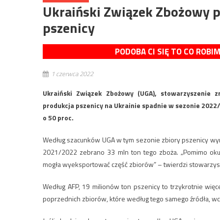
Ukraiński Związek Zbożowy po
pszenicy
PODOBA CI SIĘ TO CO ROBI
1 czerwca 2022
Ukraiński Związek Zbożowy (UGA), stowarzyszenie z
produkcja pszenicy na Ukrainie spadnie w sezonie 2022/2
o 50 proc.
Według szacunków UGA w tym sezonie zbiory pszenicy wy
2021/2022 zebrano 33 mln ton tego zboża. „Pomimo okupa
mogła wyeksportować część zbiorów” – twierdzi stowarzy
Według AFP, 19 milionów ton pszenicy to trzykrotnie więc
poprzednich zbiorów, które według tego samego źródła, wc