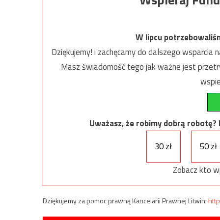
W lipcu potrzebowaliś
Dziękujemy! i zachęcamy do dalszego wsparcia na
Masz świadomość tego jak ważne jest przetrw
wspie
Uważasz, że robimy dobrą robotę? Ni
30 zł
50 zł
Zobacz kto w
Dziękujemy za pomoc prawną Kancelarii Prawnej Litwin:
http