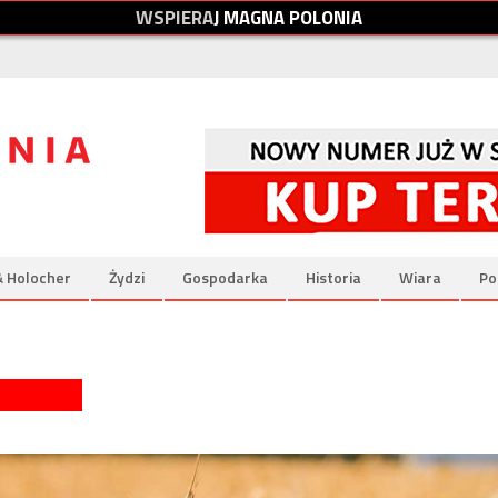
W
S
P
I
E
R
A
J
M
A
G
N
A
P
O
L
O
N
I
A
& Holocher
Żydzi
Gospodarka
Historia
Wiara
Po