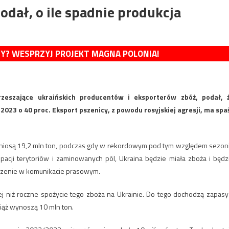
dał, o ile spadnie produkcja
MY? WESPRZYJ PROJEKT MAGNA POLONIA!
rzeszające ukraińskich producentów i eksporterów zbóż, podał, 
023 o 40 proc. Eksport pszenicy, z powodu rosyjskiej agresji, ma spa
niosą 19,2 mln ton, podczas gdy w rekordowym pod tym względem sezon
cji terytoriów i zaminowanych pól, Ukraina będzie miała zboża i będz
szenie w komunikacie prasowym.
ej niż roczne spożycie tego zboża na Ukrainie. Do tego dochodzą zapasy
iąż wynoszą 10 mln ton.