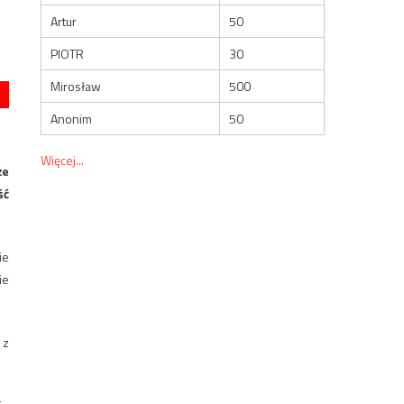
Artur
50
PIOTR
30
Mirosław
500
Anonim
50
Więcej...
że
ść
ie
ie
 z