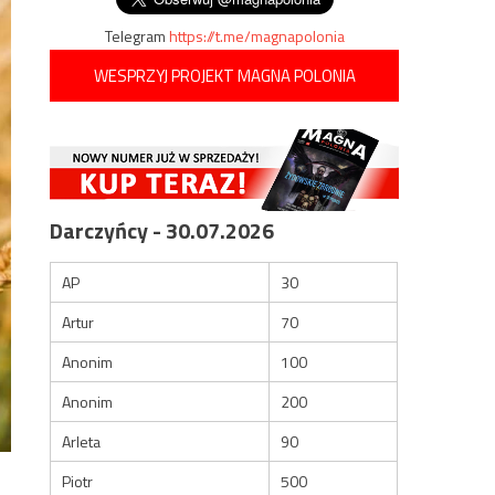
Telegram
https://t.me/magnapolonia
WESPRZYJ PROJEKT MAGNA POLONIA
Darczyńcy - 30.07.2026
AP
30
Artur
70
Anonim
100
Anonim
200
Arleta
90
Piotr
500