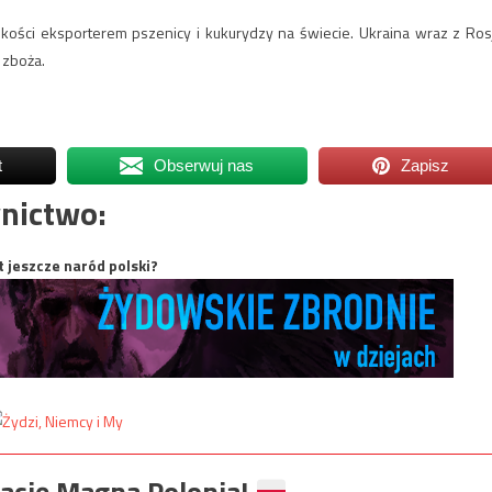
ości eksporterem pszenicy i kukurydzy na świecie. Ukraina wraz z Ros
 zboża.
t
Obserwuj nas
Zapisz
nictwo:
t jeszcze naród polski?
ację Magna Polonia!