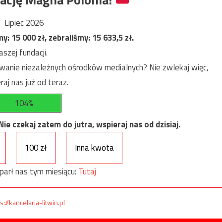
Lipiec 2026
my:
15 000
zł, zebraliśmy:
15 633,5
zł.
szej fundacji.
anie niezależnych ośrodków medialnych? Nie zwlekaj więc,
raj nas już od teraz.
104%
e czekaj zatem do jutra, wspieraj nas od dzisiaj.
100 zł
Inna kwota
parł nas tym miesiącu:
Tutaj
s://kancelaria-litwin.pl