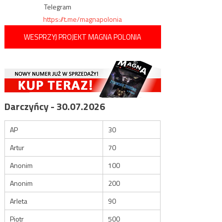
Telegram
https://t.me/magnapolonia
WESPRZYJ PROJEKT MAGNA POLONIA
Darczyńcy - 30.07.2026
AP
30
Artur
70
Anonim
100
Anonim
200
Arleta
90
Piotr
500