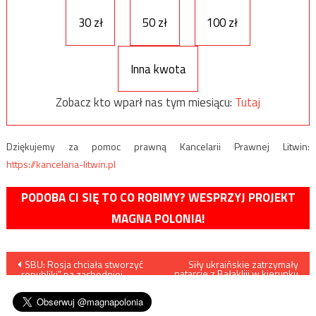
30 zł
50 zł
100 zł
Inna kwota
Zobacz kto wparł nas tym miesiącu:
Tutaj
Dziękujemy za pomoc prawną Kancelarii Prawnej Litwin:
https://kancelaria-litwin.pl
PODOBA CI SIĘ TO CO ROBIMY? WESPRZYJ PROJEKT
MAGNA POLONIA!
Nawigacja
SBU: Rosja chciała stworzyć
Siły ukraińskie zatrzymały
natarcie z Bałakliji w kierunku
„republiki” na zachodniej
obwodu
wpisu
Ukrainie
dniepropietrowskeigo –
sytuacja na froncie rankiem 6
marca