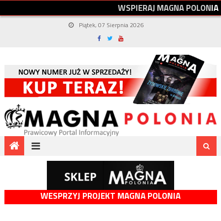
W
S
P
I
E
R
A
J
M
A
G
N
A
P
O
L
O
N
I
A
Piątek, 07 Sierpnia 2026
WESPRZYJ PROJEKT MAGNA POLONIA