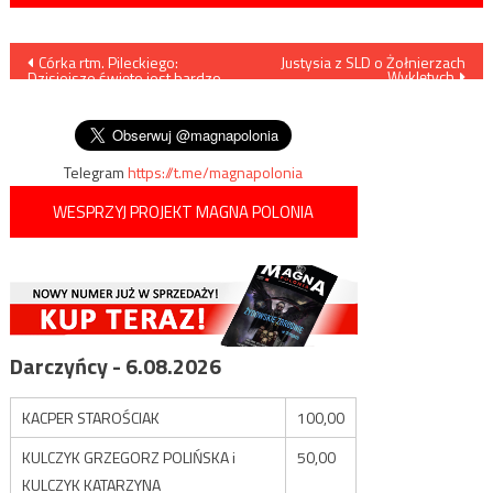
Nawigacja
Córka rtm. Pileckiego:
Justysia z SLD o Żołnierzach
Wyklętych
Dzisiejsze święto jest bardzo
wpisu
promienne i nie powinniśmy
ubolewać
Telegram
https://t.me/magnapolonia
WESPRZYJ PROJEKT MAGNA POLONIA
Darczyńcy - 6.08.2026
KACPER STAROŚCIAK
100,00
KULCZYK GRZEGORZ POLIŃSKA i
50,00
KULCZYK KATARZYNA