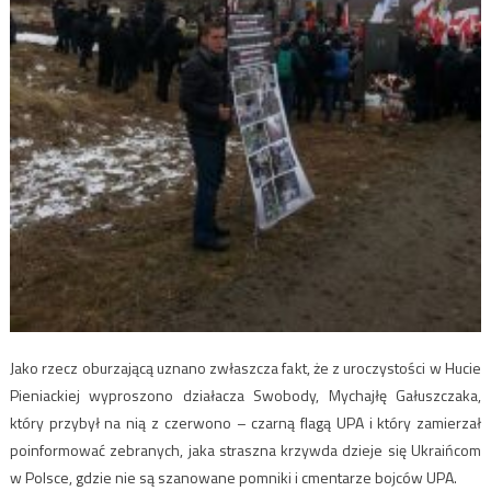
Jako rzecz oburzającą uznano zwłaszcza fakt, że z uroczystości w Hucie
Pieniackiej wyproszono działacza Swobody, Mychajłę Gałuszczaka,
który przybył na nią z czerwono – czarną flagą UPA i który zamierzał
poinformować zebranych, jaka straszna krzywda dzieje się Ukraińcom
w Polsce, gdzie nie są szanowane pomniki i cmentarze bojców UPA.