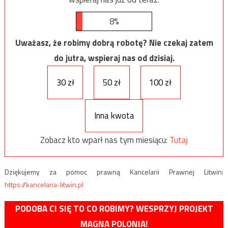
8%
Uważasz, że robimy dobrą robotę? Nie czekaj zatem
do jutra, wspieraj nas od dzisiaj.
30 zł
50 zł
100 zł
Inna kwota
Zobacz kto wparł nas tym miesiącu:
Tutaj
Dziękujemy za pomoc prawną Kancelarii Prawnej Litwin:
https://kancelaria-litwin.pl
PODOBA CI SIĘ TO CO ROBIMY? WESPRZYJ PROJEKT
MAGNA POLONIA!