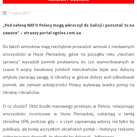
1 marca 2017
„Pod osłoną NATO Polacy mogą wkroczyć do Galicji i pozostać tu na
zawsze” – straszy portal vgolos.com.ua
Do takich wniosków mają niechybnie prowadzić wnioski z niedawnych
uroczystości w Hucie Pieniackiej, gdzie na początku roku „nieznani
sprawcy” wysadzili pomnik postawiony ku czci wymordowanych w
czasie II wojny światowej polskich mieszkańców tejże wsi. Autorzy
artykułu zwracają uwagę, iż Ukraińcy w geście dobrej woli odbudowali
pomnik, ale zamiast wdzięczności Polacy wylewają wiadra pomyj na
Ukrainę i Ukraińców.
O co chodzi? Otóż środki masowego przekazu w Polsce, relacjonując
uroczystości rocznicowe w Hucie Pieniackiej, oskarżają o tamtą
zbrodnię UPA, podczas gdy – o czym zapewniają autorzy nie tylko tej
publikacji, ale bodaj wszystkich ukraińskich portali – historycy rzekomo
jednoznacznie dowiedli, że zbrodni tej dokonali… hitlerowcy.