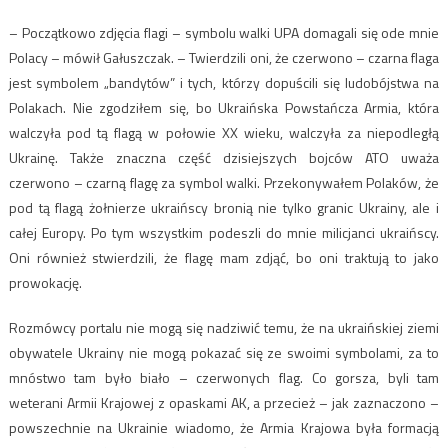
– Początkowo zdjęcia flagi – symbolu walki UPA domagali się ode mnie
Polacy – mówił Gałuszczak. – Twierdzili oni, że czerwono – czarna flaga
jest symbolem „bandytów” i tych, którzy dopuścili się ludobójstwa na
Polakach. Nie zgodziłem się, bo Ukraińska Powstańcza Armia, która
walczyła pod tą flagą w połowie XX wieku, walczyła za niepodległą
Ukrainę. Także znaczna część dzisiejszych bojców ATO uważa
czerwono – czarną flagę za symbol walki. Przekonywałem Polaków, że
pod tą flagą żołnierze ukraińscy bronią nie tylko granic Ukrainy, ale i
całej Europy. Po tym wszystkim podeszli do mnie milicjanci ukraińscy.
Oni również stwierdzili, że flagę mam zdjąć, bo oni traktują to jako
prowokację.
Rozmówcy portalu nie mogą się nadziwić temu, że na ukraińskiej ziemi
obywatele Ukrainy nie mogą pokazać się ze swoimi symbolami, za to
mnóstwo tam było biało – czerwonych flag. Co gorsza, byli tam
weterani Armii Krajowej z opaskami AK, a przecież – jak zaznaczono –
powszechnie na Ukrainie wiadomo, że Armia Krajowa była formacją