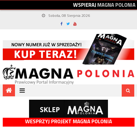
W
S
P
I
E
R
A
J
M
A
G
N
A
P
O
L
O
N
I
A
Sobota, 08 Sierpnia 2026
WESPRZYJ PROJEKT MAGNA POLONIA