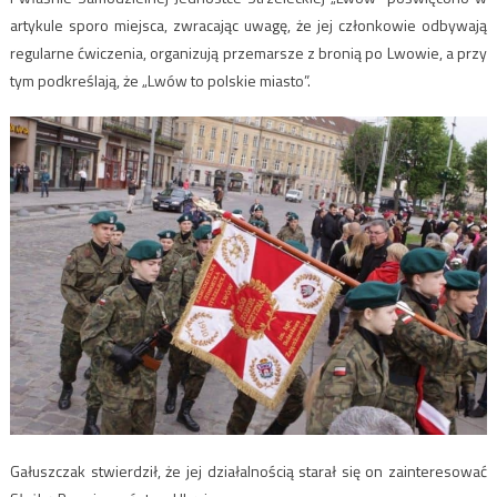
artykule sporo miejsca, zwracając uwagę, że jej członkowie odbywają
regularne ćwiczenia, organizują przemarsze z bronią po Lwowie, a przy
tym podkreślają, że „Lwów to polskie miasto”.
Gałuszczak stwierdził, że jej działalnością starał się on zainteresować