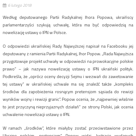
6 lutego 2018
Według deputowanego Partii Radykalnej Ihora Popowa, ukraińscy
parlamentarzyści szykują uchwałę, która ma być odpowiedzią na
nowelizację ustawy o IPN w Polsce.
O odpowiedzi ukraińskiej Rady Najwyższej napisał na Facebooku jej
deputowany z ramienia Partii Radykalnej, Ihor Popow. „Rada Najwyższa
przygotowuje projekt uchwały w odpowiedzi na prowokacyjne polskie
prawo” – jak nazywa nowelizację ustawy o IPN ukraiński polityk.
Podkreśla, że „oprócz oceny decyzji Sejmu i wezwań do zawetowanie
tej ustawy” w ukraińskiej uchwale ma się znaleźć także „kompleks
środków dla zapobieżenia rosnącym pretensjom sąsiada do rewizji
wyników wojny i rewizji granic”. Popow ocenia, że „najpewniej właśnie
to jest przyczyną nieprzyjaznych działań” ze strony Polski, jak ocenia
uchwalenie nowelizacji ustawy o IPN.
W ramach „środków”, które miałyby zostać przeciwstawione przez
Ukrainę polskim „pretensjom”, Popow widzi „lustrację wydanych