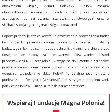
obywatelom Ukrainy <<Kart Polaka>>”. Polityk chciałby
obowiązkowego ujawniania posiadania Kart przez wszystkich
aspirujących do zajmowania „stanowisk państwowych” oraz w
służbach specjalnych, organach ścigania oraz armii.
Popow proponuje też całkowite uniemożliwienie prowadzenia badań
historycznych przedstawicielom polskich, publicznych instytucji
badawczych. Jak napisał – „trzeba ochronić ukraińskie archiwa przed
dostępem ze strony zainteresowanych fałszowaniem historii
przedstawicieli RP. Szczególnie uważając na dokumenty o przeszłym
prawie własności ziemi i nieruchomości na terytoriach Ukrainy, które
wcześniej wchodziły w skład Polski”. To ostatnie jest konieczne
ponieważ – „Restytucja [własności] jest skrytym marzeniem wielu
polskich polityków” – uznał ukraiński parlamentarzysta.
Wspieraj Fundację Magna Polonia!