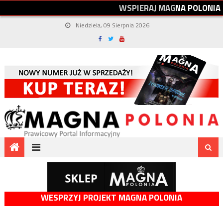
W
S
P
I
E
R
A
J
M
A
G
N
A
P
O
L
O
N
I
A
Niedziela, 09 Sierpnia 2026
WESPRZYJ PROJEKT MAGNA POLONIA