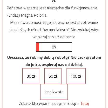
zł.
Państwa wsparcie jest niezbędne dla funkcjonowania
Fundacji Magna Polonia.
Masz świadomość tego jak ważne jest przetrwanie
niezależnych ośrodków medialnych? Nie zwlekaj więc,
wspieraj nas już od teraz.
8%
Uważasz, że robimy dobrą robotę? Nie czekaj zatem
do jutra, wspieraj nas od dzisiaj.
30 zł
50 zł
100 zł
Inna kwota
Zobacz kto wparł nas tym miesiącu:
Tutaj