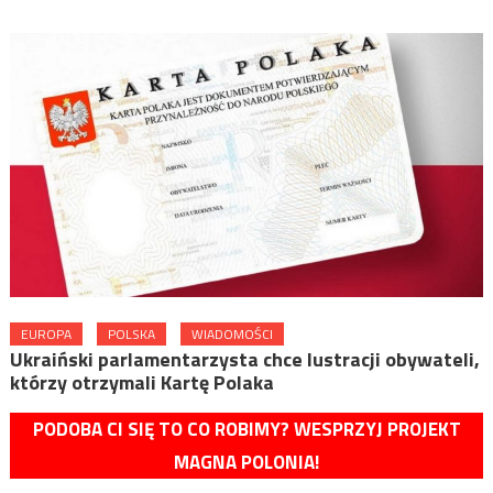
EUROPA
POLSKA
WIADOMOŚCI
Ukraiński parlamentarzysta chce lustracji obywateli,
którzy otrzymali Kartę Polaka
PODOBA CI SIĘ TO CO ROBIMY? WESPRZYJ PROJEKT
MAGNA POLONIA!