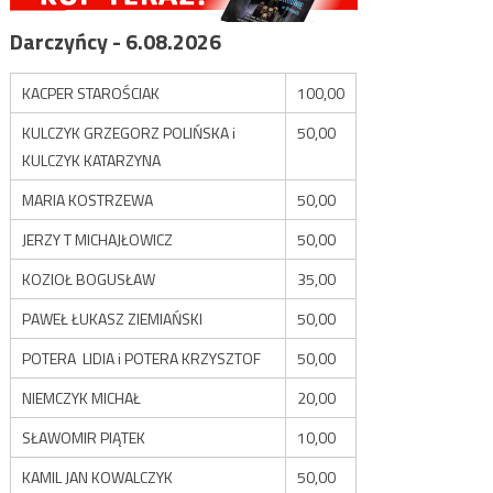
Darczyńcy - 6.08.2026
KACPER STAROŚCIAK
100,00
KULCZYK GRZEGORZ POLIŃSKA i
50,00
KULCZYK KATARZYNA
MARIA KOSTRZEWA
50,00
JERZY T MICHAJŁOWICZ
50,00
KOZIOŁ BOGUSŁAW
35,00
PAWEŁ ŁUKASZ ZIEMIAŃSKI
50,00
POTERA LIDIA i POTERA KRZYSZTOF
50,00
NIEMCZYK MICHAŁ
20,00
SŁAWOMIR PIĄTEK
10,00
KAMIL JAN KOWALCZYK
50,00