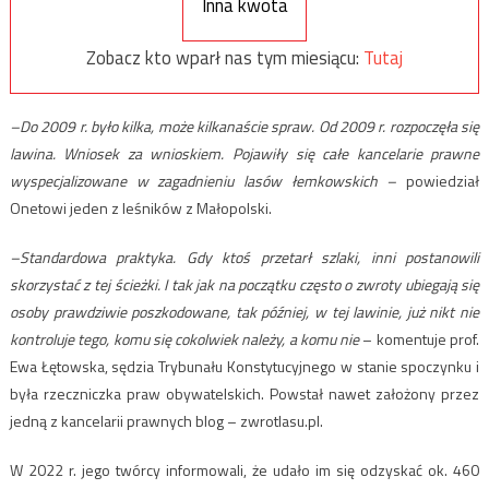
Inna kwota
Zobacz kto wparł nas tym miesiącu:
Tutaj
–Do 2009 r. było kilka, może kilkanaście spraw. Od 2009 r. rozpoczęła się
lawina. Wniosek za wnioskiem. Pojawiły się całe kancelarie prawne
wyspecjalizowane w zagadnieniu lasów łemkowskich –
powiedział
Onetowi jeden z leśników z Małopolski.
–Standardowa praktyka. Gdy ktoś przetarł szlaki, inni postanowili
skorzystać z tej ścieżki. I tak jak na początku często o zwroty ubiegają się
osoby prawdziwie poszkodowane, tak później, w tej lawinie, już nikt nie
kontroluje tego, komu się cokolwiek należy, a komu nie
– komentuje prof.
Ewa Łętowska, sędzia Trybunału Konstytucyjnego w stanie spoczynku i
była rzeczniczka praw obywatelskich. Powstał nawet założony przez
jedną z kancelarii prawnych blog – zwrotlasu.pl.
W 2022 r. jego twórcy informowali, że udało im się odzyskać ok. 460