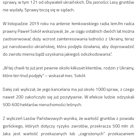
sprawy, w tym 121 od obywateli ukraińskich. Dla jasności: Lasy gruntów
nie wydały. Sprawy toczą się w sądach.
W listopadzie 2019 roku na antenie łemkowskiego radia lem.fm radca
prawny Paweł Sokół wskazywał, że „w ciągu ostatnich dwóch lat można
zaobserwować duży wzrost zainteresowania ludności z Ukrainy, teraz
już narodowości ukraińskiej, która podjęła działania, aby doprowadzić
do zwrotu mienia bądź uzyskania jakiegoś odszkodowania”.
„W tej chwili to już jest pewnie około kilkuset klientów, rodzin z Ukrainy,
które ten trud podjęły” – wskazał mec. Sokół.
Dalej zaś wyliczał, że jego kancelaria ma już około 1000 spraw, z czego
nawet 200 zakończyło się już pozytywnie. W efekcie ludzie odzyskali
500-600 hektarów nieruchomości leśnych.
Z wyliczeń Lasów Państwowych wynika, że wartość gruntów z powiatu
gorlickiego, których dotyczy ryzyko zwrotów, przekracza 500 mln zł.
Jaka jest wartość przekazanych lub „zagrożonych” przekazaniem