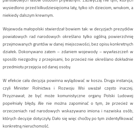
wysiedlono przed kilkudziesięcioma laty, tylko ich dzieciom, wnukom, a
niekiedy dalszym krewnym.
Wojewoda małopolski stwierdzał bowiem tak: w decyzjach prezydiów
powiatowych rad narodowych określano tylko ogólną powierzchnię
przejmowanych gruntów w danej miejscowości, bez opisu konkretnych
działek. Dokonywano zatem – zdaniem wojewody – wywłaszczeń w
sposób niezgodny z przepisami, bo przecież nie określano dokładnie
przedmiotu przejęcia od danej osoby.
W efekcie cała decyzja powinna wylądować w koszu. Druga instancja,
czyli Minister Rolnictwa i Rozwoju Wsi uważał często inaczej.
Przyznawał, że być może komunistyczne organy Polski Ludowej
popełniały błędy. Ale nie można zapominać o tym, że przecież w
orzeczeniach rad narodowych wskazywano imiona i nazwiska osób,
których decyzje dotyczyły. Dało się więc choćby po tym zidentyfikować
konkretną nieruchomość.