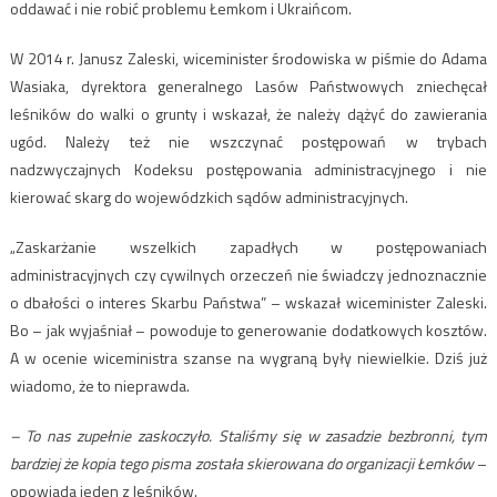
oddawać i nie robić problemu Łemkom i Ukraińcom.
W 2014 r. Janusz Zaleski, wiceminister środowiska w piśmie do Adama
Wasiaka, dyrektora generalnego Lasów Państwowych zniechęcał
leśników do walki o grunty i wskazał, że należy dążyć do zawierania
ugód. Należy też nie wszczynać postępowań w trybach
nadzwyczajnych Kodeksu postępowania administracyjnego i nie
kierować skarg do wojewódzkich sądów administracyjnych.
„Zaskarżanie wszelkich zapadłych w postępowaniach
administracyjnych czy cywilnych orzeczeń nie świadczy jednoznacznie
o dbałości o interes Skarbu Państwa” – wskazał wiceminister Zaleski.
Bo – jak wyjaśniał – powoduje to generowanie dodatkowych kosztów.
A w ocenie wiceministra szanse na wygraną były niewielkie. Dziś już
wiadomo, że to nieprawda.
– To nas zupełnie zaskoczyło. Staliśmy się w zasadzie bezbronni, tym
bardziej że kopia tego pisma została skierowana do organizacji Łemków
–
opowiada jeden z leśników.