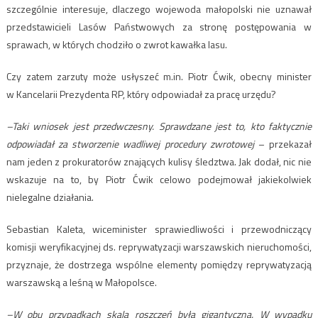
szczególnie interesuje, dlaczego wojewoda małopolski nie uznawał
przedstawicieli Lasów Państwowych za stronę postępowania w
sprawach, w których chodziło o zwrot kawałka lasu.
Czy zatem zarzuty może usłyszeć m.in. Piotr Ćwik, obecny minister
w Kancelarii Prezydenta RP, który odpowiadał za pracę urzędu?
–Taki wniosek jest przedwczesny. Sprawdzane jest to, kto faktycznie
odpowiadał za stworzenie wadliwej procedury zwrotowej
– przekazał
nam jeden z prokuratorów znających kulisy śledztwa. Jak dodał, nic nie
wskazuje na to, by Piotr Ćwik celowo podejmował jakiekolwiek
nielegalne działania.
Sebastian Kaleta, wiceminister sprawiedliwości i przewodniczący
komisji weryfikacyjnej ds. reprywatyzacji warszawskich nieruchomości,
przyznaje, że dostrzega wspólne elementy pomiędzy reprywatyzacją
warszawską a leśną w Małopolsce.
–W obu przypadkach skala roszczeń była gigantyczna. W wypadku