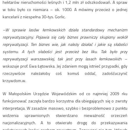
hektarów nieruchomości leśnych i 1,2 mln zł odszkodowań. A spraw
w toku było co niemiara – ok. 1000. A mówimy przecież o jednej
kancelarii z niespełna 30-tys. Gorlic.
–W sprawie lasów łemkowskich działa standardowy mechanizm
reprywatyzacyjny. Pojawia się cały biznes prawniczy skupiony wokół
reprywatyzacji. Ten biznes wie, jak należy działać i jakie są słabości
systemu. A tych słabości jest przecież bez liku. Tak było przy
reprywatyzacji warszawskiej, tak jest przy lasach łemkowskic
h –
wskazuje prof. Ewa Łętowska. Jej zdaniem mogą istnieć przypadki, gdy
rzeczywiście należałoby coś komuś oddać, zadośćuczynić
krzywdom.w.
W Małopolskim Urzędzie Wojewódzkim od co najmniej 2009 rku
funkcjonować zaczęła bardzo korzystna dla ubiegających się o zwroty
interpretacja. W zasadzie masowo, szybko i bezproblemowo z punktu
widzenia uprawnionych stwierdzano nieważność orzeczeń
nacjonalizacyjnych. A to otwierało drogę do przekazywania
państwowych lasów osobom prywatnym. Zazwyczaj nie tym, których