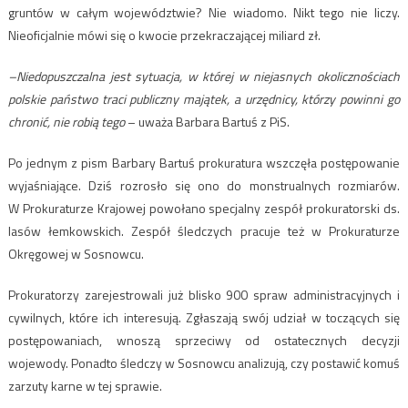
gruntów w całym województwie? Nie wiadomo. Nikt tego nie liczy.
Nieoficjalnie mówi się o kwocie przekraczającej miliard zł.
–Niedopuszczalna jest sytuacja, w której w niejasnych okolicznościach
polskie państwo traci publiczny majątek, a urzędnicy, którzy powinni go
chronić, nie robią tego
– uważa Barbara Bartuś z PiS.
Po jednym z pism Barbary Bartuś prokuratura wszczęła postępowanie
wyjaśniające. Dziś rozrosło się ono do monstrualnych rozmiarów.
W Prokuraturze Krajowej powołano specjalny zespół prokuratorski ds.
lasów łemkowskich. Zespół śledczych pracuje też w Prokuraturze
Okręgowej w Sosnowcu.
Prokuratorzy zarejestrowali już blisko 900 spraw administracyjnych i
cywilnych, które ich interesują. Zgłaszają swój udział w toczących się
postępowaniach, wnoszą sprzeciwy od ostatecznych decyzji
wojewody. Ponadto śledczy w Sosnowcu analizują, czy postawić komuś
zarzuty karne w tej sprawie.