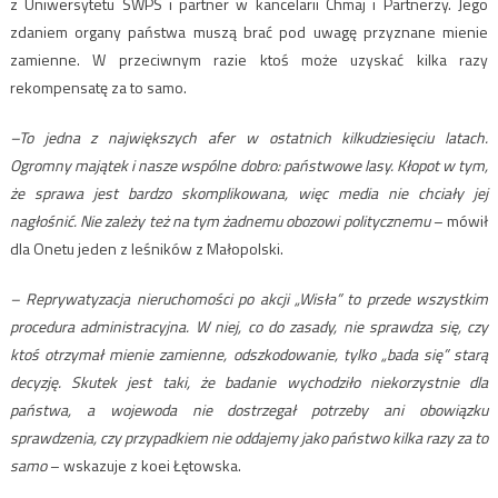
z Uniwersytetu SWPS i partner w kancelarii Chmaj i Partnerzy. Jego
zdaniem organy państwa muszą brać pod uwagę przyznane mienie
zamienne. W przeciwnym razie ktoś może uzyskać kilka razy
rekompensatę za to samo.
–To jedna z największych afer w ostatnich kilkudziesięciu latach.
Ogromny majątek i nasze wspólne dobro: państwowe lasy. Kłopot w tym,
że sprawa jest bardzo skomplikowana, więc media nie chciały jej
nagłośnić. Nie zależy też na tym żadnemu obozowi politycznemu
– mówił
dla Onetu jeden z leśników z Małopolski.
– Reprywatyzacja nieruchomości po akcji „Wisła” to przede wszystkim
procedura administracyjna. W niej, co do zasady, nie sprawdza się, czy
ktoś otrzymał mienie zamienne, odszkodowanie, tylko „bada się” starą
decyzję. Skutek jest taki, że badanie wychodziło niekorzystnie dla
państwa, a wojewoda nie dostrzegał potrzeby ani obowiązku
sprawdzenia, czy przypadkiem nie oddajemy jako państwo kilka razy za to
samo
– wskazuje z koei Łętowska.