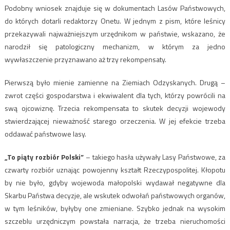
Podobny wniosek znajduje się w dokumentach Lasów Państwowych,
do których dotarli redaktorzy Onetu. W jednym z pism, które leśnicy
przekazywali najważniejszym urzędnikom w państwie, wskazano, że
narodził się patologiczny mechanizm, w którym za jedno
wywłaszczenie przyznawano aż trzy rekompensaty.
Pierwszą było mienie zamienne na Ziemiach Odzyskanych. Drugą –
zwrot części gospodarstwa i ekwiwalent dla tych, którzy powrócili na
swą ojcowiznę. Trzecia rekompensata to skutek decyzji wojewody
stwierdzającej nieważność starego orzeczenia. W jej efekcie trzeba
oddawać państwowe lasy.
„To piąty rozbiór Polski”
– takiego hasła używały Lasy Państwowe, za
czwarty rozbiór uznając powojenny kształt Rzeczypospolitej. Kłopotu
by nie było, gdyby wojewoda małopolski wydawał negatywne dla
Skarbu Państwa decyzje, ale wskutek odwołań państwowych organów,
w tym leśników, byłyby one zmieniane. Szybko jednak na wysokim
szczeblu urzędniczym powstała narracja, że trzeba nieruchomości