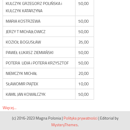
KULCZYK GRZEGORZ POLIŃSKA i
50,00
KULCZYK KATARZYNA
MARIA KOSTRZEWA
50,00
JERZY T MICHAJŁOWICZ
50,00
KOZIOŁ BOGUSŁAW
35,00
PAWEŁ ŁUKASZ ZIEMIAŃSKI
50,00
POTERA LIDIA i POTERA KRZYSZTOF
50,00
NIEMCZYK MICHAŁ
20,00
SŁAWOMIR PIĄTEK
10,00
KAMIL JAN KOWALCZYK
50,00
Więcej...
(c) 2016-2023 Magna Polonia
|
Polityka prywatności
|
Editorial by
MysteryThemes
.