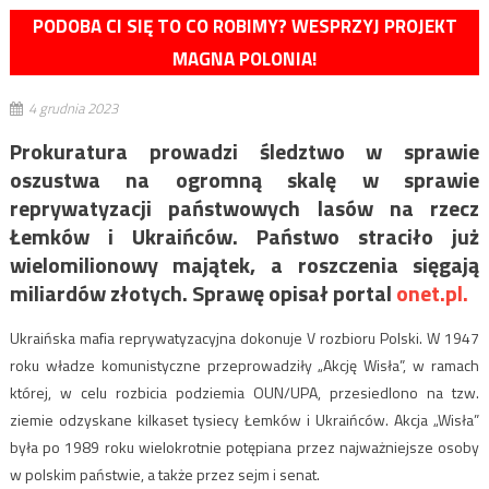
PODOBA CI SIĘ TO CO ROBIMY? WESPRZYJ PROJEKT
MAGNA POLONIA!
4 grudnia 2023
Prokuratura prowadzi śledztwo w sprawie
oszustwa na ogromną skalę w sprawie
reprywatyzacji państwowych lasów na rzecz
Łemków i Ukraińców. Państwo straciło już
wielomilionowy majątek, a roszczenia sięgają
miliardów złotych. Sprawę opisał portal
onet.pl.
Ukraińska mafia reprywatyzacyjna dokonuje V rozbioru Polski. W 1947
roku władze komunistyczne przeprowadziły „Akcję Wisła”, w ramach
której, w celu rozbicia podziemia OUN/UPA, przesiedlono na tzw.
ziemie odzyskane kilkaset tysiecy Łemków i Ukraińców. Akcja „Wisła”
była po 1989 roku wielokrotnie potępiana przez najważniejsze osoby
w polskim państwie, a także przez sejm i senat.