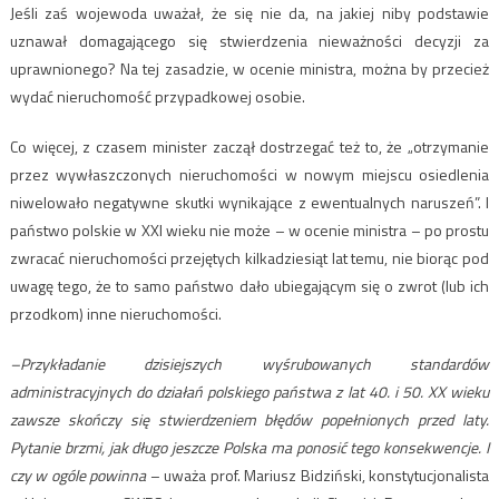
Jeśli zaś wojewoda uważał, że się nie da, na jakiej niby podstawie
uznawał domagającego się stwierdzenia nieważności decyzji za
uprawnionego? Na tej zasadzie, w ocenie ministra, można by przecież
wydać nieruchomość przypadkowej osobie.
Co więcej, z czasem minister zaczął dostrzegać też to, że „otrzymanie
przez wywłaszczonych nieruchomości w nowym miejscu osiedlenia
niwelowało negatywne skutki wynikające z ewentualnych naruszeń”. I
państwo polskie w XXI wieku nie może – w ocenie ministra – po prostu
zwracać nieruchomości przejętych kilkadziesiąt lat temu, nie biorąc pod
uwagę tego, że to samo państwo dało ubiegającym się o zwrot (lub ich
przodkom) inne nieruchomości.
–Przykładanie dzisiejszych wyśrubowanych standardów
administracyjnych do działań polskiego państwa z lat 40. i 50. XX wieku
zawsze skończy się stwierdzeniem błędów popełnionych przed laty.
Pytanie brzmi, jak długo jeszcze Polska ma ponosić tego konsekwencje. I
czy w ogóle powinna
– uważa prof. Mariusz Bidziński, konstytucjonalista