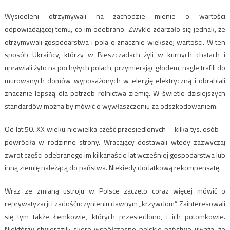
Wysiedleni otrzymywali na zachodzie mienie o wartości
odpowiadającej temu, co im odebrano. Zwykle zdarzało się jednak, że
otrzymywali gospdoarstwa i pola o znacznie większej wartości. W ten
sposób Ukraińcy, którzy w Bieszczadach żyli w kurnych chatach i
uprawiali żyto na pochyłych polach, przymierając głodem, nagle trafili do
murowanych domów wyposażonych w elergię elektryczną i obrabiali
znacznie lepszą dla potrzeb rolnictwa ziemię. W świetle dzisiejszych
standardów można by mówić o wywłaszczeniu za odszkodowaniem.
Od lat 50. XX wieku niewielka część przesiedlonych – kilka tys. osób –
powróciła w rodzinne strony. Wracający dostawali wtedy zazwyczaj
zwrot części odebranego im kilkanaście lat wcześniej gospodarstwa lub
inną ziemię należącą do państwa. Niekiedy dodatkową rekompensatę.
Wraz ze zmianą ustroju w Polsce zaczęto coraz więcej mówić o
reprywatyzacji i zadośćuczynieniu dawnym „krzywdom”. Zainteresowali
się tym także Łemkowie, których przesiedlono, i ich potomkowie.
Niektórzy stwierdzili: skoro współczesne polskie państwo uważa, że