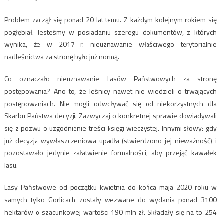
Problem zaczął się ponad 20 lat temu. Z każdym kolejnym rokiem się
pogłębiał. Jesteśmy w posiadaniu szeregu dokumentów, z których
wynika, że w 2017 r. nieuznawanie właściwego terytorialnie
nadleśnictwa za stronę było już normą.
Co oznaczało nieuznawanie Lasów Państwowych za stronę
postępowania? Ano to, że leśnicy nawet nie wiedzieli o trwających
postępowaniach. Nie mogli odwoływać się od niekorzystnych dla
Skarbu Państwa decyzji. Zazwyczaj o konkretnej sprawie dowiadywali
się z pozwu o uzgodnienie treści księgi wieczystej. Innymi słowy: gdy
już decyzja wywłaszczeniowa upadła (stwierdzono jej nieważność) i
pozostawało jedynie załatwienie formalności, aby przejąć kawałek
lasu.
Lasy Państwowe od początku kwietnia do końca maja 2020 roku w
samych tylko Gorlicach zostały wezwane do wydania ponad 3100
hektarów o szacunkowej wartości 190 mln zł. Składały się na to 254