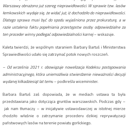
Warszawy obnażono już szereg nieprawidłowości. W sprawie tzw. lasów
łemkowskich wydaje się, że widać już, iż dochodziło do nieprawidłowości.
Dlatego sprawa musi być do spodu wyjaśniona przez prokuraturę, a w
razie ustalenia faktu popełniania przestępstw osoby odpowiedzialne za
ten proceder winny podlegać odpowiedzialności karnej
– wskazuje.
Kaleta twierdzi, że wspólnym staraniem Barbary Bartuś i Ministerstwa
Sprawiedliwości udało się zatrzymać potok nowych roszczeń.
– Od września 2021 r. obowiązuje nowelizacja Kodeksu postępowania
administracyjnego, która uniemożliwia stwierdzenie nieważności decyzji
wydanej kilkadziesiąt lat tem
u – podkreśla wiceminister.
Barbara Bartuś zaś dopowiada, że w mediach ustawa ta była
przedstawiana jako dotycząca gruntów warszawskich. Podczas gdy –
jak nam tłumaczy – w inicjatywie ustawodawczej w istotnej mierze
chodziło właśnie o zatrzymanie procederu dzikiej reprywatyzacji
państwowych lasów na terenie powiatu gorlickiego.