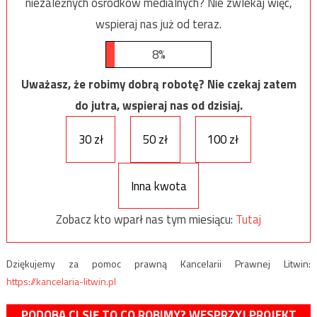
niezależnych ośrodków medialnych? Nie zwlekaj więc,
wspieraj nas już od teraz.
8%
Uważasz, że robimy dobrą robotę? Nie czekaj zatem
do jutra, wspieraj nas od dzisiaj.
30 zł
50 zł
100 zł
Inna kwota
Zobacz kto wparł nas tym miesiącu:
Tutaj
Dziękujemy za pomoc prawną Kancelarii Prawnej Litwin:
https://kancelaria-litwin.pl
PODOBA CI SIĘ TO CO ROBIMY? WESPRZYJ PROJEKT