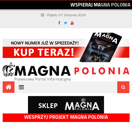
W
S
P
I
E
R
A
J
M
A
G
N
A
P
O
L
O
N
I
A
Piątek, 07 Sierpnia 2026
WESPRZYJ PROJEKT MAGNA POLONIA