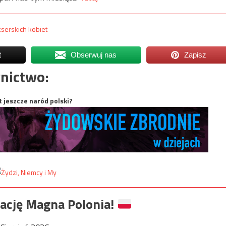
serskich kobiet
t
Obserwuj nas
Zapisz
nictwo:
t jeszcze naród polski?
ację Magna Polonia!