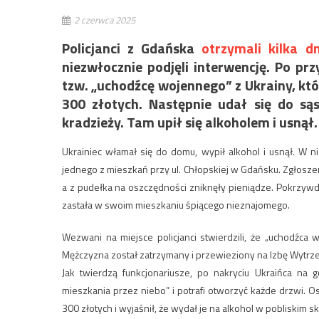
2 czerwca 2025
Policjanci z Gdańska
otrzymali kilka d
niezwłocznie podjęli interwencję. Po pr
tzw. „uchodźcę wojennego” z Ukrainy, któ
300 złotych. Następnie udał się do sąs
kradzieży. Tam upił się alkoholem i usną
Ukrainiec włamał się do domu, wypił alkohol i usnął. W n
jednego z mieszkań przy ul. Chłopskiej w Gdańsku. Zgłoszen
a z pudełka na oszczędności zniknęły pieniądze. Pokrzyw
zastała w swoim mieszkaniu śpiącego nieznajomego.
Wezwani na miejsce policjanci stwierdzili, że „uchodźca
Mężczyzna został zatrzymany i przewieziony na Izbę Wytrze
Jak twierdzą funkcjonariusze, po nakryciu Ukraińca na g
mieszkania przez niebo” i potrafi otworzyć każde drzwi. O
300 złotych i wyjaśnił, że wydał je na alkohol w pobliskim sk