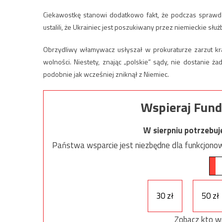
Ciekawostkę stanowi dodatkowo fakt, że podczas sprawdz
ustalili, że Ukrainiec jest poszukiwany przez niemieckie słu
Obrzydliwy włamywacz usłyszał w prokuraturze zarzut kr
wolności. Niestety, znając „polskie” sądy, nie dostanie 
podobnie jak wcześniej zniknął z Niemiec.
Wspieraj Fund
W sierpniu potrzebu
Państwa wsparcie jest niezbędne dla funkcjonow
30 zł
50 zł
Zobacz kto w