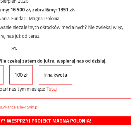
Sierpień 2026
jemy:
16 500
zł, zebraliśmy:
1351
zł.
ania Fundacji Magna Polonia.
anie niezależnych ośrodków medialnych? Nie zwlekaj więc,
raj nas już od teraz.
8%
e czekaj zatem do jutra, wspieraj nas od dzisiaj.
100 zł
Inna kwota
parł nas tym miesiącu:
Tutaj
s://kancelaria-litwin.pl
MY? WESPRZYJ PROJEKT MAGNA POLONIA!