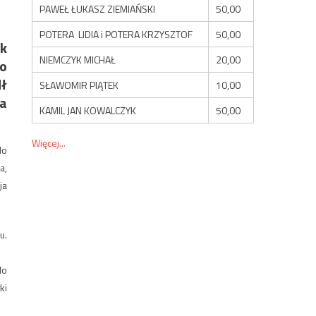
PAWEŁ ŁUKASZ ZIEMIAŃSKI
50,00
POTERA LIDIA i POTERA KRZYSZTOF
50,00
ak
NIEMCZYK MICHAŁ
20,00
go
dł
SŁAWOMIR PIĄTEK
10,00
ca
KAMIL JAN KOWALCZYK
50,00
Więcej...
do
a,
ja
u.
do
ki