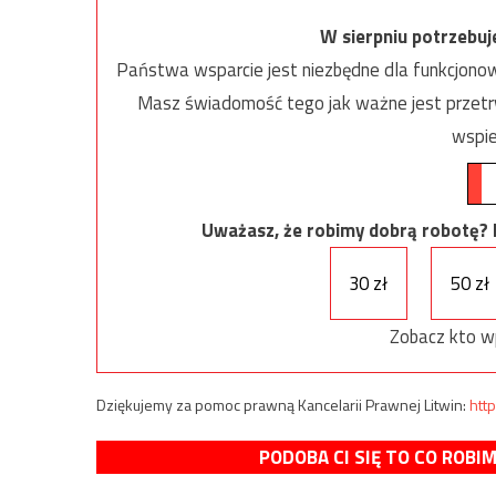
W sierpniu potrzebu
Państwa wsparcie jest niezbędne dla funkcjonow
Masz świadomość tego jak ważne jest przetrw
wspie
Uważasz, że robimy dobrą robotę? Ni
30 zł
50 zł
Zobacz kto w
Dziękujemy za pomoc prawną Kancelarii Prawnej Litwin:
http
PODOBA CI SIĘ TO CO ROBI