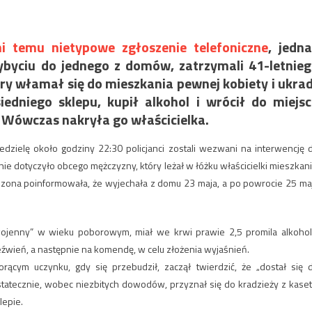
ni temu nietypowe zgłoszenie telefoniczne
, jedn
zybyciu do jednego z domów, zatrzymali 41-letnie
ry włamał się do mieszkania pewnej kobiety i ukra
iedniego sklepu, kupił alkohol i wrócił do miejs
ł. Wówczas nakryła go właścicielka.
iedzielę około godziny 22:30 policjanci zostali wezwani na interwencję 
ie dotyczyło obcego mężczyzny, który leżał w łóżku właścicielki mieszkani
dzona poinformowała, że wyjechała z domu 23 maja, a po powrocie 25 ma
 wojenny” w wieku poborowym, miał we krwi prawie 2,5 promila alkohol
źwień, a następnie na komendę, w celu złożenia wyjaśnień.
orącym uczynku, gdy się przebudził, zaczął twierdzić, że „dostał się 
statecznie, wobec niezbitych dowodów, przyznał się do kradzieży z kaset
lepie.