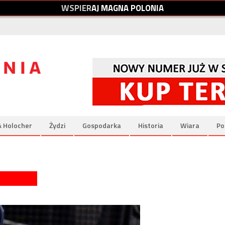
W
S
P
I
E
R
A
J
M
A
G
N
A
P
O
L
O
N
I
A
& Holocher
Żydzi
Gospodarka
Historia
Wiara
Po