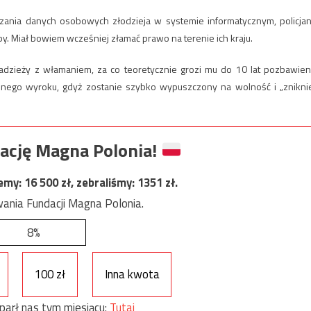
ania danych osobowych złodzieja w systemie informatycznym, policjan
żby. Miał bowiem wcześniej złamać prawo na terenie ich kraju.
adzieży z włamaniem, za co teoretycznie grozi mu do 10 lat pozbawien
żadnego wyroku, gdyż zostanie szybko wypuszczony na wolność i „zniknie
ację Magna Polonia!
jemy:
16 500
zł, zebraliśmy:
1351
zł.
ania Fundacji Magna Polonia.
8%
100 zł
Inna kwota
parł nas tym miesiącu:
Tutaj