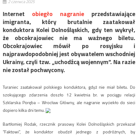
2 czerwca 2025
Internet
obiegło nagranie
przedstawiające
imigranta, który brutalnie zaatakował
konduktora Kolei Dolnośląskich, gdy ten wykrył,
że obcokrajowiec nie ma ważnego biletu.
Obcokrajowiec mówił po rosyjsku i
najprawdopodobniej jest obywatelem wschodniej
Ukrainy, czyli tzw. „uchodźcą wojennym”. Na razie
nie został pochwycony.
Turaniec zaatakował polskiego konduktora, gdyż nie miał biletu. Do
szokującego zdarzenia doszło 12 kwietnia br. w pociągu relacji
Szklarska Poręba – Wrocław Główny, ale nagranie wyciekło do sieci
dopiero kilka dni temu.
Bartłomiej Rodak, rzecznik prasowy Kolei Dolnośląskich przekazał
“Faktowi”, że konduktor obudził jednego z podróżnych, by