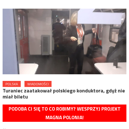
POLSKA
WIADOMOŚCI
Turaniec zaatakował polskiego konduktora, gdyż nie
miał biletu
PODOBA CI SIĘ TO CO ROBIMY? WESPRZYJ PROJEKT
MAGNA POLONIA!