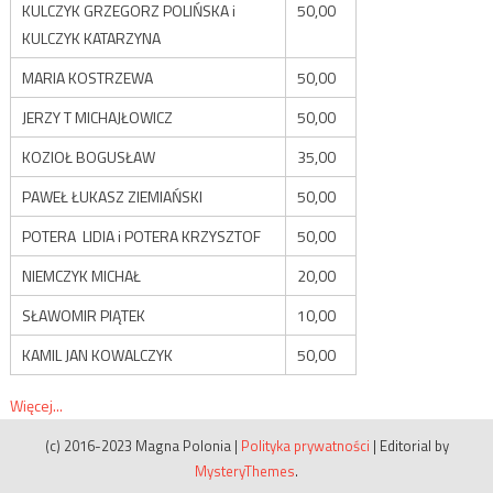
KULCZYK GRZEGORZ POLIŃSKA i
50,00
KULCZYK KATARZYNA
MARIA KOSTRZEWA
50,00
JERZY T MICHAJŁOWICZ
50,00
KOZIOŁ BOGUSŁAW
35,00
PAWEŁ ŁUKASZ ZIEMIAŃSKI
50,00
POTERA LIDIA i POTERA KRZYSZTOF
50,00
NIEMCZYK MICHAŁ
20,00
SŁAWOMIR PIĄTEK
10,00
KAMIL JAN KOWALCZYK
50,00
Więcej...
(c) 2016-2023 Magna Polonia
|
Polityka prywatności
|
Editorial by
MysteryThemes
.