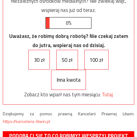
niezależnych ośrodków medialnych? Nie zwlekaj więc,
wspieraj nas już od teraz.
8%
Uważasz, że robimy dobrą robotę? Nie czekaj zatem
do jutra, wspieraj nas od dzisiaj.
30 zł
50 zł
100 zł
Inna kwota
Zobacz kto wparł nas tym miesiącu:
Tutaj
Dziękujemy za pomoc prawną Kancelarii Prawnej Litwin:
https://kancelaria-litwin.pl
PODOBA CI SIĘ TO CO ROBIMY? WESPRZYJ PROJEKT