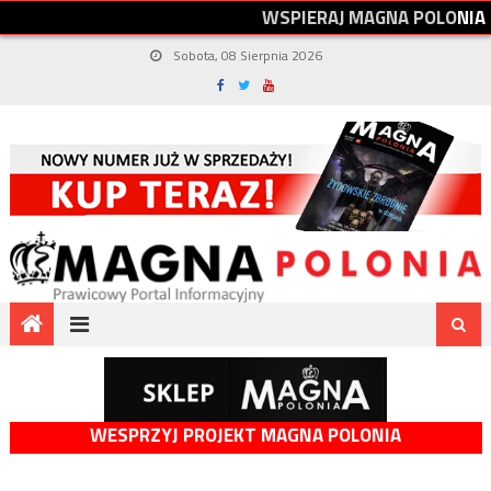
W
S
P
I
E
R
A
J
M
A
G
N
A
P
O
L
O
N
I
A
Sobota, 08 Sierpnia 2026
WESPRZYJ PROJEKT MAGNA POLONIA