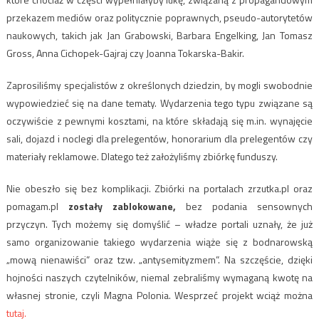
przekazem mediów oraz politycznie poprawnych, pseudo-autorytetów
naukowych, takich jak Jan Grabowski, Barbara Engelking, Jan Tomasz
Gross, Anna Cichopek-Gajraj czy Joanna Tokarska-Bakir.
Zaprosiliśmy specjalistów z określonych dziedzin, by mogli swobodnie
wypowiedzieć się na dane tematy. Wydarzenia tego typu związane są
oczywiście z pewnymi kosztami, na które składają się m.in. wynajęcie
sali, dojazd i noclegi dla prelegentów, honorarium dla prelegentów czy
materiały reklamowe. Dlatego też założyliśmy zbiórkę funduszy.
Nie obeszło się bez komplikacji. Zbiórki na portalach zrzutka.pl oraz
pomagam.pl
zostały zablokowane,
bez podania sensownych
przyczyn. Tych możemy się domyślić – władze portali uznały, że już
samo organizowanie takiego wydarzenia wiąże się z bodnarowską
„mową nienawiści” oraz tzw. „antysemityzmem”. Na szczęście, dzięki
hojności naszych czytelników, niemal zebraliśmy wymaganą kwotę na
własnej stronie, czyli Magna Polonia. Wesprzeć projekt wciąż można
tutaj.