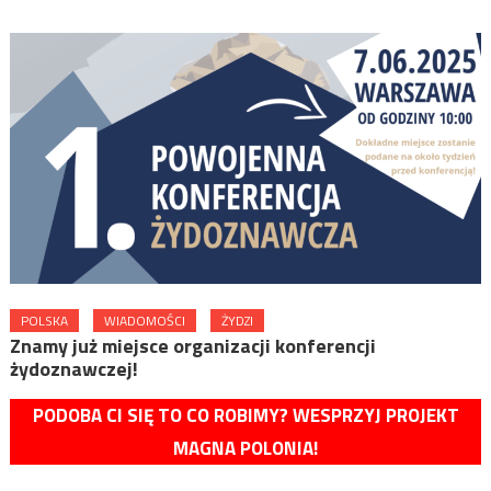
POLSKA
WIADOMOŚCI
ŻYDZI
Znamy już miejsce organizacji konferencji
żydoznawczej!
PODOBA CI SIĘ TO CO ROBIMY? WESPRZYJ PROJEKT
MAGNA POLONIA!