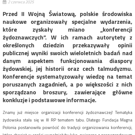
2 czerwca 2025
Przed II Wojną Światową, polskie środowiska
naukowe organizowały specjalne wydarzenia,
które zyskały miano „konferencji
żydoznawczych”. W ich ramach autorytety z
określonych dziedzin przekazywały opinii
publicznej wyniki swoich wieloletnich badań nad
danym aspektem funkcjonowania diaspory
żydowskiej, jej historii oraz cech talmudyzmu.
Konferencje systematyzowały wiedzę na temat
poruszanych zagadnień, a po większości z nich
sporządzano broszury, zawierające główne
konkluzje i podstawowe informacje.
Znamy już miejsce organizacji konferencji żydoznawczej! Tematyka
żydowska stała się w III RP tematem tabu. Dlatego Fundacja Magna
Polonia postanowiła powrócić do tradycji organizowania konferencji,
które chociaż w części wypełniałyby lukę, związaną z propagandowym