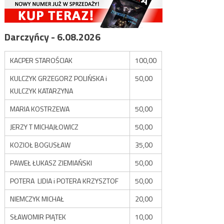
Darczyńcy - 6.08.2026
KACPER STAROŚCIAK
100,00
KULCZYK GRZEGORZ POLIŃSKA i
50,00
KULCZYK KATARZYNA
MARIA KOSTRZEWA
50,00
JERZY T MICHAJŁOWICZ
50,00
KOZIOŁ BOGUSŁAW
35,00
PAWEŁ ŁUKASZ ZIEMIAŃSKI
50,00
POTERA LIDIA i POTERA KRZYSZTOF
50,00
NIEMCZYK MICHAŁ
20,00
SŁAWOMIR PIĄTEK
10,00