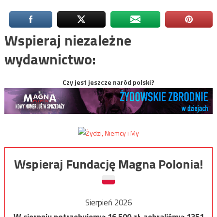
Wspieraj niezależne
wydawnictwo:
Czy jest jeszcze naród polski?
Wspieraj Fundację Magna Polonia!
Sierpień 2026
W sierpniu potrzebujemy:
16 500
zł, zebraliśmy:
1351