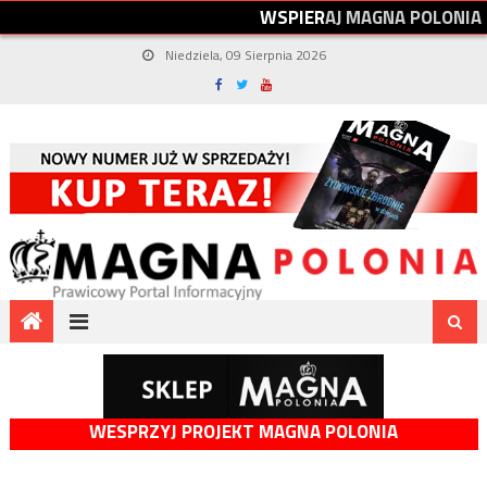
W
S
P
I
E
R
A
J
M
A
G
N
A
P
O
L
O
N
I
A
Niedziela, 09 Sierpnia 2026
WESPRZYJ PROJEKT MAGNA POLONIA