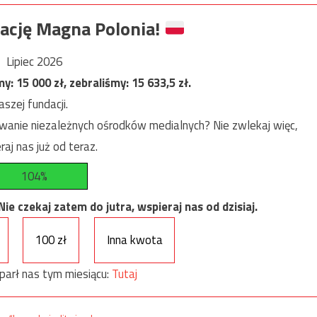
ację Magna Polonia!
Lipiec 2026
my:
15 000
zł, zebraliśmy:
15 633,5
zł.
szej fundacji.
anie niezależnych ośrodków medialnych? Nie zwlekaj więc,
raj nas już od teraz.
104%
e czekaj zatem do jutra, wspieraj nas od dzisiaj.
100 zł
Inna kwota
parł nas tym miesiącu:
Tutaj