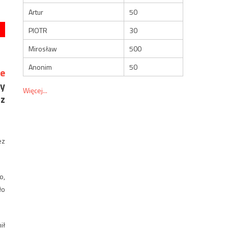
Artur
50
PIOTR
30
Mirosław
500
Anonim
50
ne
fy
Więcej...
z
ez
o,
ło
ił