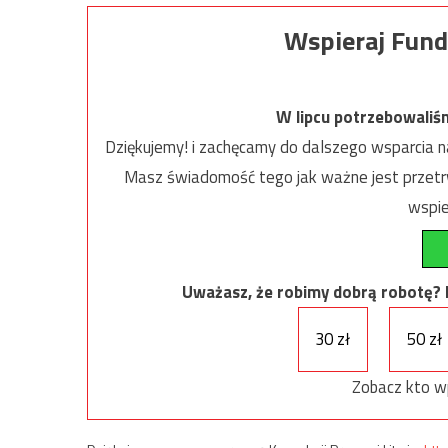
Wspieraj Fund
W lipcu potrzebowaliś
Dziękujemy! i zachęcamy do dalszego wsparcia na
Masz świadomość tego jak ważne jest przetrw
wspie
Uważasz, że robimy dobrą robotę? Ni
30 zł
50 zł
Zobacz kto w