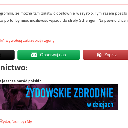
 ogromna, że można tam załatwić dosłownie wszystko. Tym razem poszło
ko po to, by mieć możliwość wjazdu do strefy Schengen. Na pewno chce
nki” wywołują zakrzepicę i zgony
t
Obserwuj nas
Zapisz
nictwo:
t jeszcze naród polski?