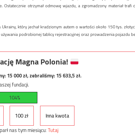
. Ostatecznie otrzymał odmowę wjazdu, a zgromadzony materiał trafi 
Ukrainy, który jechał kradzionym autem o wartości około 150 tys. złotyc
 używania podrobionej tablicy rejestracyjnej oraz prowadzenia pojazdu b
ację Magna Polonia!
my:
15 000
zł, zebraliśmy:
15 633,5
zł.
szej fundacji.
104%
100 zł
Inna kwota
parł nas tym miesiącu:
Tutaj