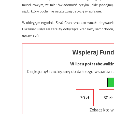
mundurowym, że miał świadomość ryzyka, jakie podejmuje
sądu, który podejmie ostateczną decyzję w sprawie.
W ubiegłym tygodniu Straż Graniczna zatrzymała obywatela 
Ukrainiec usłyszał zarzuty dotyczące kradzieży samochodu,
uprawnień.
Wspieraj Fund
W lipcu potrzebowaliś
Dziękujemy! i zachęcamy do dalszego wsparcia na
30 zł
50 zł
Zobacz kto w