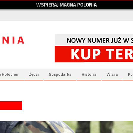
W
S
P
I
E
R
A
J
M
A
G
N
A
P
O
L
O
N
I
A
& Holocher
Żydzi
Gospodarka
Historia
Wiara
Po