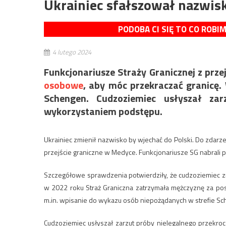
Ukrainiec sfałszował nazwisk
PODOBA CI SIĘ TO CO ROBI
4 lutego 2024
Funkcjonariusze Straży Granicznej z prze
osobowe
, aby móc przekraczać granicę.
Schengen. Cudzoziemiec usłyszał zar
wykorzystaniem podstępu.
Ukrainiec zmienił nazwisko by wjechać do Polski. Do zdarze
przejście graniczne w Medyce. Funkcjonariusze SG nabrali p
Szczegółowe sprawdzenia potwierdziły, że cudzoziemiec zm
w 2022 roku Straż Graniczna zatrzymała mężczyznę za po
m.in. wpisanie do wykazu osób niepożądanych w strefie S
Cudzoziemiec usłyszał zarzut próby nielegalnego przekroc