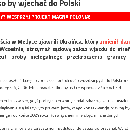
o by wjechać do Polski
MY? WESPRZYJ PROJEKT MAGNA POLONIA!
jścia w Medyce ujawnili Ukraińca, który
zmienił da
 Wcześniej otrzymał sądowy zakaz wjazdu do stre
zut próby nielegalnego przekroczenia granicy 
nia doszło 1 lutego br. podczas kontroli osób wjeżdżających do Polski prz
odejrzeń, że 36-letni obywatel Ukrainy usiłuje wprowadzić ich w błąd.
ienił nazwisko, gdyż pod tym pierwotnym miał zakaz wjazdu. Jak ustalon
sługiwanie się fałszywym prawem jazdy, czego konsekwencją prawną by
chengen do końca 2024 roku. Rozwiązaniem miała być zmiana danych.
zenia granicy z wykorzystaniem podstępu, do czego się przyznał. Wyjaśn