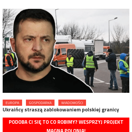
EUROPA
GOSPODARKA
WIADOMOŚCI
Ukraińcy straszą zablokowaniem polskiej granicy
PODOBA CI SIĘ TO CO ROBIMY? WESPRZYJ PROJEKT
MAGNA POLONIA!