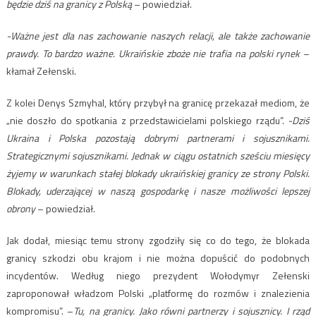
będzie dziś na granicy z Polską
– powiedział.
-Ważne jest dla nas zachowanie naszych relacji, ale także zachowanie
prawdy. To bardzo ważne. Ukraińskie zboże nie trafia na polski rynek
–
kłamał Zełenski.
Z kolei Denys Szmyhal, który przybył na granicę przekazał mediom, że
„nie doszło do spotkania z przedstawicielami polskiego rządu”.
-Dziś
Ukraina i Polska pozostają dobrymi partnerami i sojusznikami.
Strategicznymi sojusznikami. Jednak w ciągu ostatnich sześciu miesięcy
żyjemy w warunkach stałej blokady ukraińskiej granicy ze strony Polski.
Blokady, uderzającej w naszą gospodarkę i nasze możliwości lepszej
obrony
– powiedział.
Jak dodał, miesiąc temu strony zgodziły się co do tego, że blokada
granicy szkodzi obu krajom i nie można dopuścić do podobnych
incydentów. Według niego prezydent Wołodymyr Zełenski
zaproponował władzom Polski „platformę do rozmów i znalezienia
kompromisu”. –
Tu, na granicy. Jako równi partnerzy i sojusznicy. I rząd