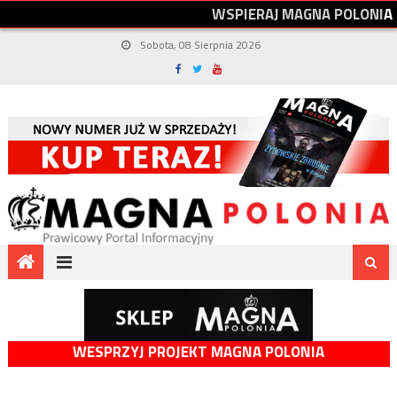
W
S
P
I
E
R
A
J
M
A
G
N
A
P
O
L
O
N
I
A
Sobota, 08 Sierpnia 2026
WESPRZYJ PROJEKT MAGNA POLONIA