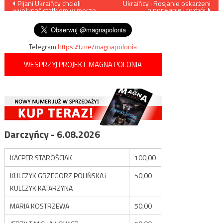
Nawigacja
Pijani Ukraińcy chcieli
Ukraińcy i Rosjanie oskarżeni
o porwanie i rozbój
wypłynąć statkiem w morze.
wpisu
Zostali zatrzymani
Telegram
https://t.me/magnapolonia
WESPRZYJ PROJEKT MAGNA POLONIA
Darczyńcy - 6.08.2026
KACPER STAROŚCIAK
100,00
KULCZYK GRZEGORZ POLIŃSKA i
50,00
KULCZYK KATARZYNA
MARIA KOSTRZEWA
50,00