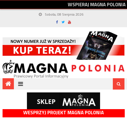
W
S
P
I
E
R
A
J
M
A
G
N
A
P
O
L
O
N
I
A
Sobota, 08 Sierpnia 2026
WESPRZYJ PROJEKT MAGNA POLONIA