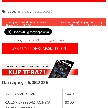
Tagged
imigranci
,
Przestępczość
Nawigacja
Wojna rosyjsko-ukraińska.
Kijów zamknął grupę osintową
„Deep State”, bo pokazywała
Raport 24.12.2024
prawdziwą sytuację na
wpisu
froncie
Telegram
https://t.me/magnapolonia
WESPRZYJ PROJEKT MAGNA POLONIA
Darczyńcy - 6.08.2026
KACPER STAROŚCIAK
100,00
KULCZYK GRZEGORZ POLIŃSKA i
50,00