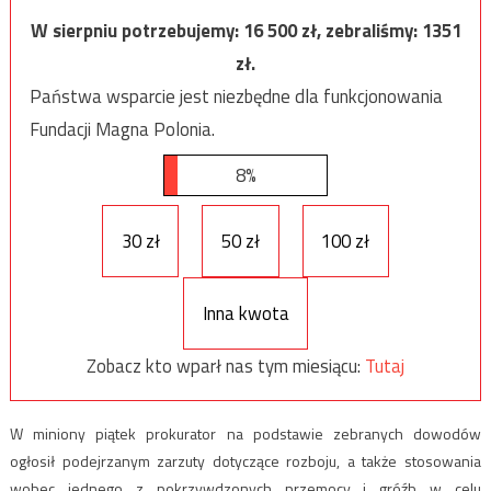
W sierpniu potrzebujemy:
16 500
zł, zebraliśmy:
1351
zł.
Państwa wsparcie jest niezbędne dla funkcjonowania
Fundacji Magna Polonia.
8%
30 zł
50 zł
100 zł
Inna kwota
Zobacz kto wparł nas tym miesiącu:
Tutaj
W miniony piątek prokurator na podstawie zebranych dowodów
ogłosił podejrzanym zarzuty dotyczące rozboju, a także stosowania
wobec jednego z pokrzywdzonych przemocy i gróźb w celu