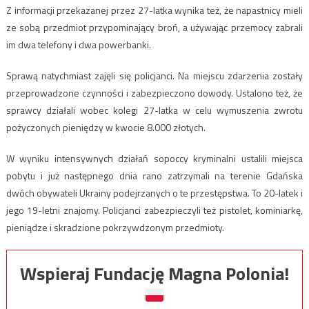
Z informacji przekazanej przez 27-latka wynika też, że napastnicy mieli
ze sobą przedmiot przypominający broń, a używając przemocy zabrali
im dwa telefony i dwa powerbanki.
Sprawą natychmiast zajęli się policjanci. Na miejscu zdarzenia zostały
przeprowadzone czynności i zabezpieczono dowody. Ustalono też, że
sprawcy działali wobec kolegi 27-latka w celu wymuszenia zwrotu
pożyczonych pieniędzy w kwocie 8.000 złotych.
W wyniku intensywnych działań sopoccy kryminalni ustalili miejsca
pobytu i już następnego dnia rano zatrzymali na terenie Gdańska
dwóch obywateli Ukrainy podejrzanych o te przestępstwa. To 20-latek i
jego 19-letni znajomy. Policjanci zabezpieczyli też pistolet, kominiarkę,
pieniądze i skradzione pokrzywdzonym przedmioty.
Wspieraj Fundację Magna Polonia!