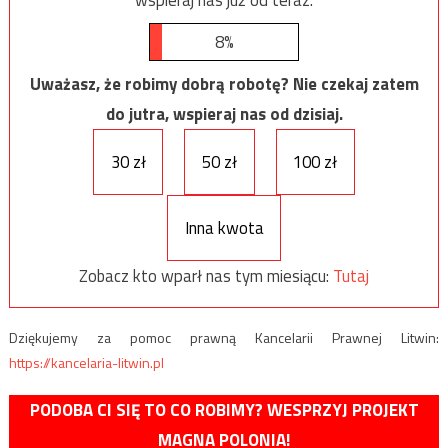
8%
Uważasz, że robimy dobrą robotę? Nie czekaj zatem
do jutra, wspieraj nas od dzisiaj.
30 zł
50 zł
100 zł
Inna kwota
Zobacz kto wparł nas tym miesiącu:
Tutaj
Dziękujemy za pomoc prawną Kancelarii Prawnej Litwin:
https://kancelaria-litwin.pl
PODOBA CI SIĘ TO CO ROBIMY? WESPRZYJ PROJEKT
MAGNA POLONIA!