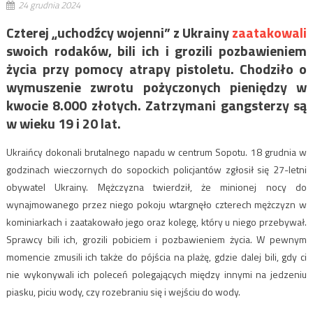
24 grudnia 2024
Czterej „uchodźcy wojenni” z Ukrainy
zaatakowali
swoich rodaków, bili ich i grozili pozbawieniem
życia przy pomocy atrapy pistoletu. Chodziło o
wymuszenie zwrotu pożyczonych pieniędzy w
kwocie 8.000 złotych. Zatrzymani gangsterzy są
w wieku 19 i 20 lat.
Ukraińcy dokonali brutalnego napadu w centrum Sopotu. 18 grudnia w
godzinach wieczornych do sopockich policjantów zgłosił się 27-letni
obywatel Ukrainy. Mężczyzna twierdził, że minionej nocy do
wynajmowanego przez niego pokoju wtargnęło czterech mężczyzn w
kominiarkach i zaatakowało jego oraz kolegę, który u niego przebywał.
Sprawcy bili ich, grozili pobiciem i pozbawieniem życia. W pewnym
momencie zmusili ich także do pójścia na plażę, gdzie dalej bili, gdy ci
nie wykonywali ich poleceń polegających między innymi na jedzeniu
piasku, piciu wody, czy rozebraniu się i wejściu do wody.