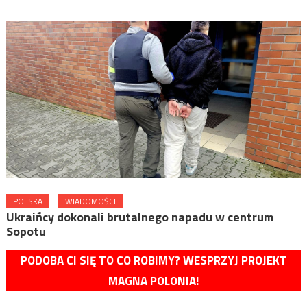
POLSKA
WIADOMOŚCI
Ukraińcy dokonali brutalnego napadu w centrum
Sopotu
PODOBA CI SIĘ TO CO ROBIMY? WESPRZYJ PROJEKT
MAGNA POLONIA!