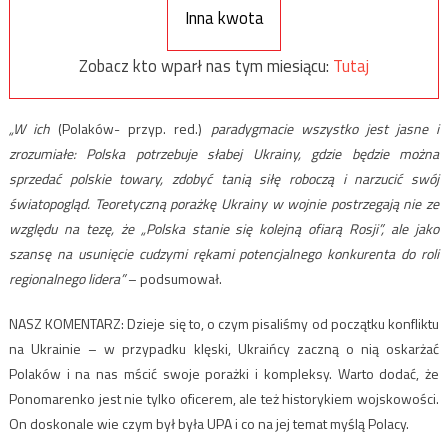
Inna kwota
Zobacz kto wparł nas tym miesiącu:
Tutaj
„W ich
(Polaków- przyp. red.)
paradygmacie wszystko jest jasne i
zrozumiałe: Polska potrzebuje słabej Ukrainy, gdzie będzie można
sprzedać polskie towary, zdobyć tanią siłę roboczą i narzucić swój
światopogląd. Teoretyczną porażkę Ukrainy w wojnie postrzegają nie ze
względu na tezę, że „Polska stanie się kolejną ofiarą Rosji”, ale jako
szansę na usunięcie cudzymi rękami potencjalnego konkurenta do roli
regionalnego lidera”
– podsumował.
NASZ KOMENTARZ: Dzieje się to, o czym pisaliśmy od początku konfliktu
na Ukrainie – w przypadku klęski, Ukraińcy zaczną o nią oskarżać
Polaków i na nas mścić swoje porażki i kompleksy. Warto dodać, że
Ponomarenko jest nie tylko oficerem, ale też historykiem wojskowości.
On doskonale wie czym był była UPA i co na jej temat myślą Polacy.