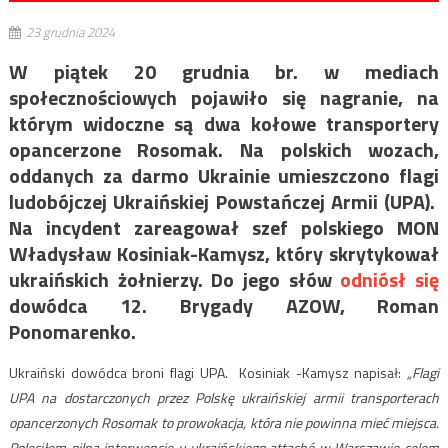
23 grudnia 2024
W piątek 20 grudnia br. w mediach
społecznościowych pojawiło się nagranie, na
którym widoczne są dwa kołowe transportery
opancerzone Rosomak. Na polskich wozach,
oddanych za darmo Ukrainie umieszczono flagi
ludobójczej Ukraińskiej Powstańczej Armii (UPA).
Na incydent zareagował szef polskiego MON
Władysław Kosiniak-Kamysz, który skrytykował
ukraińskich żołnierzy. Do jego słów
odniósł się
dowódca 12. Brygady AZOW, Roman
Ponomarenko.
Ukraiński dowódca broni flagi UPA. Kosiniak -Kamysz napisał:
„Flagi
UPA na dostarczonych przez Polskę ukraińskiej armii transporterach
opancerzonych Rosomak to prowokacja, która nie powinna mieć miejsca.
Poleciłem pilną interwencję u ukraińskiego attaché w Warszawie celem