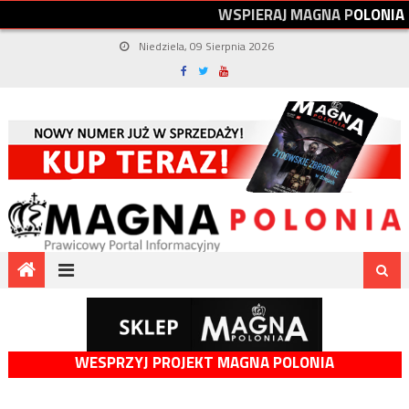
W
S
P
I
E
R
A
J
M
A
G
N
A
P
O
L
O
N
I
A
Niedziela, 09 Sierpnia 2026
WESPRZYJ PROJEKT MAGNA POLONIA