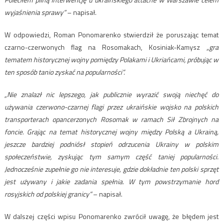
wyjaśnienia sprawy”
– napisał.
W odpowiedzi, Roman Ponomarenko stwierdził że poruszając temat
czarno-czerwonych flag na Rosomakach, Kosiniak-Kamysz
„gra
tematem historycznej wojny pomiędzy Polakami i Ukriańcami, próbując w
ten sposób tanio zyskać na popularności”.
„Nie znalazł nic lepszego, jak publicznie wyrazić swoją niechęć do
używania czerwono-czarnej flagi przez ukraińskie wojsko na polskich
transporterach opancerzonych Rosomak w ramach Sił Zbrojnych na
foncie. Grając na temat historycznej wojny między Polską a Ukrainą,
jeszcze bardziej podniósł stopień odrzucenia Ukrainy w polskim
społeczeństwie, zyskując tym samym część taniej popularności.
Jednocześnie zupełnie go nie interesuje, gdzie dokładnie ten polski sprzęt
jest używany i jakie zadania spełnia. W tym powstrzymanie hord
rosyjskich od polskiej granicy”
– napisał.
W dalszej części wpisu Ponomarenko zwrócił uwagę, że błędem jest