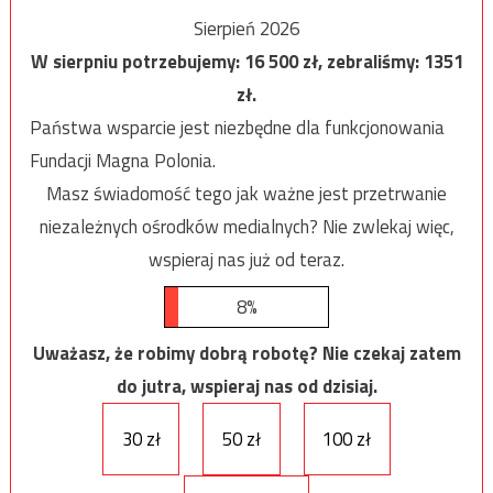
Sierpień 2026
W sierpniu potrzebujemy:
16 500
zł, zebraliśmy:
1351
zł.
Państwa wsparcie jest niezbędne dla funkcjonowania
Fundacji Magna Polonia.
Masz świadomość tego jak ważne jest przetrwanie
niezależnych ośrodków medialnych? Nie zwlekaj więc,
wspieraj nas już od teraz.
8%
Uważasz, że robimy dobrą robotę? Nie czekaj zatem
do jutra, wspieraj nas od dzisiaj.
30 zł
50 zł
100 zł