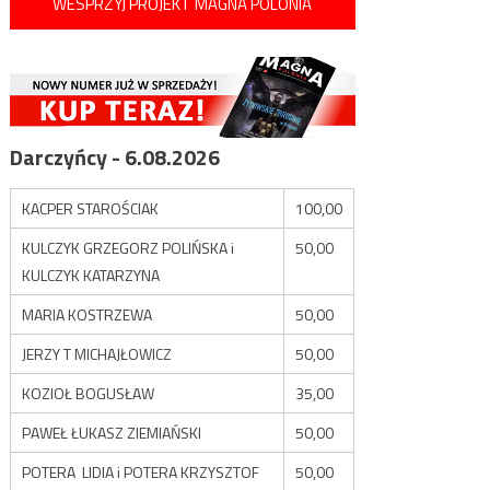
WESPRZYJ PROJEKT MAGNA POLONIA
Darczyńcy - 6.08.2026
KACPER STAROŚCIAK
100,00
KULCZYK GRZEGORZ POLIŃSKA i
50,00
KULCZYK KATARZYNA
MARIA KOSTRZEWA
50,00
JERZY T MICHAJŁOWICZ
50,00
KOZIOŁ BOGUSŁAW
35,00
PAWEŁ ŁUKASZ ZIEMIAŃSKI
50,00
POTERA LIDIA i POTERA KRZYSZTOF
50,00