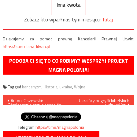
Inna kwota
Zobacz kto wparł nas tym miesiącu:
Tutaj
Dziękujemy za pomoc prawną Kancelarii Prawnej Litwin:
https://kancelaria-litwin.pl
PODOBA CI SIĘ TO CO ROBIMY? WESPRZYJ PROJEKT
MAGNA POLONIA!
Tagged
banderyzm
,
Historia
,
ukraina
,
Wojna
Nawigacja
Antoni Ciszewski:
Ukraińcy pogryźli lubelskich
policjantów
Ośmieszanie statusu sędziów
wpisu
Sądu Najwyższego
Telegram
https://t.me/magnapolonia