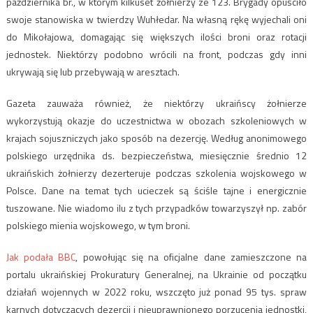
października br., w którym kilkuset żołnierzy ze 123. Brygady opuściło
swoje stanowiska w twierdzy Wuhłedar. Na własną rękę wyjechali oni
do Mikołajowa, domagając się większych ilości broni oraz rotacji
jednostek. Niektórzy podobno wrócili na front, podczas gdy inni
ukrywają się lub przebywają w aresztach.
Gazeta zauważa również, że niektórzy ukraińscy żołnierze
wykorzystują okazje do uczestnictwa w obozach szkoleniowych w
krajach sojuszniczych jako sposób na dezercję. Według anonimowego
polskiego urzędnika ds. bezpieczeństwa, miesięcznie średnio 12
ukraińskich żołnierzy dezerteruje podczas szkolenia wojskowego w
Polsce. Dane na temat tych ucieczek są ściśle tajne i energicznie
tuszowane. Nie wiadomo ilu z tych przypadków towarzyszył np. zabór
polskiego mienia wojskowego, w tym broni.
Jak podała BBC
, powołując się na oficjalne dane zamieszczone na
portalu ukraińskiej Prokuratury Generalnej, na Ukrainie od początku
działań wojennych w 2022 roku, wszczęto już ponad 95 tys. spraw
karnych dotyczących dezercji i nieuprawnionego porzucenia jednostki,