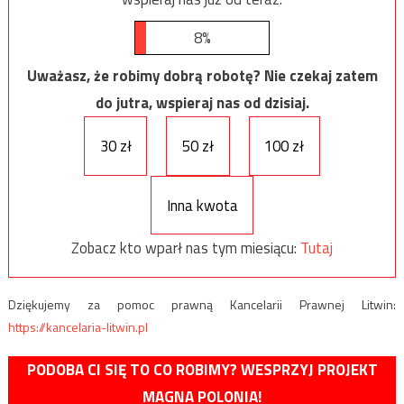
8%
Uważasz, że robimy dobrą robotę? Nie czekaj zatem
do jutra, wspieraj nas od dzisiaj.
30 zł
50 zł
100 zł
Inna kwota
Zobacz kto wparł nas tym miesiącu:
Tutaj
Dziękujemy za pomoc prawną Kancelarii Prawnej Litwin:
https://kancelaria-litwin.pl
PODOBA CI SIĘ TO CO ROBIMY? WESPRZYJ PROJEKT
MAGNA POLONIA!