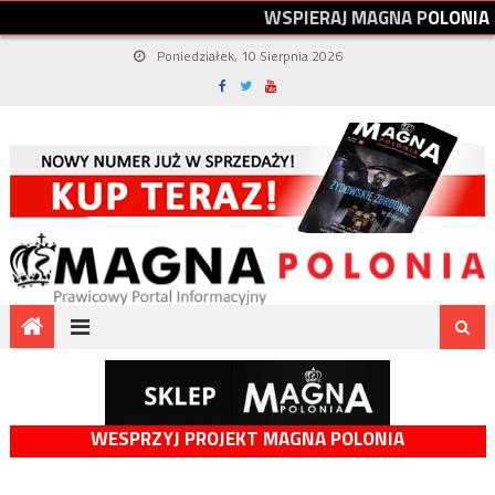
W
S
P
I
E
R
A
J
M
A
G
N
A
P
O
L
O
N
I
A
Poniedziałek, 10 Sierpnia 2026
WESPRZYJ PROJEKT MAGNA POLONIA