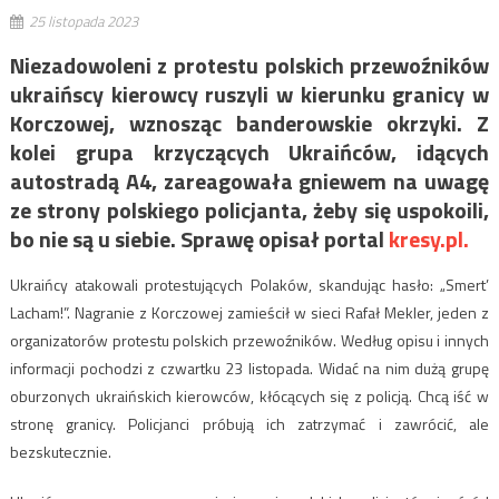
25 listopada 2023
Niezadowoleni z protestu polskich przewoźników
ukraińscy kierowcy ruszyli w kierunku granicy w
Korczowej, wznosząc banderowskie okrzyki. Z
kolei grupa krzyczących Ukraińców, idących
autostradą A4, zareagowała gniewem na uwagę
ze strony polskiego policjanta, żeby się uspokoili,
bo nie są u siebie. Sprawę opisał portal
kresy.pl.
Ukraińcy atakowali protestujących Polaków, skandując hasło: „Smert’
Lacham!”. Nagranie z Korczowej zamieścił w sieci Rafał Mekler, jeden z
organizatorów protestu polskich przewoźników. Według opisu i innych
informacji pochodzi z czwartku 23 listopada. Widać na nim dużą grupę
oburzonych ukraińskich kierowców, kłócących się z policją. Chcą iść w
stronę granicy. Policjanci próbują ich zatrzymać i zawrócić, ale
bezskutecznie.