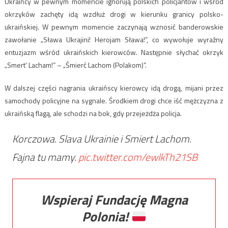
Ukraińcy w pewnym momencie ignorują polskich policjantów i wśród
okrzyków zachęty idą wzdłuż drogi w kierunku granicy polsko-
ukraińskiej. W pewnym momencie zaczynają wznosić banderowskie
zawołanie „Sława Ukrajini! Herojam Sława!”, co wywołuje wyraźny
entuzjazm wśród ukraińskich kierowców. Następnie słychać okrzyk
„Smert’ Lacham!” – „Śmierć Lachom (Polakom)”.
W dalszej części nagrania ukraińscy kierowcy idą drogą, mijani przez
samochody policyjne na sygnale. Środkiem drogi chce iść mężczyzna z
ukraińską flagą, ale schodzi na bok, gdy przejeżdża policja.
Korczowa. Slava Ukrainie i Smiert Lachom.
Fajna tu mamy.
pic.twitter.com/ewlkTh21SB
Wspieraj Fundację Magna
Polonia!