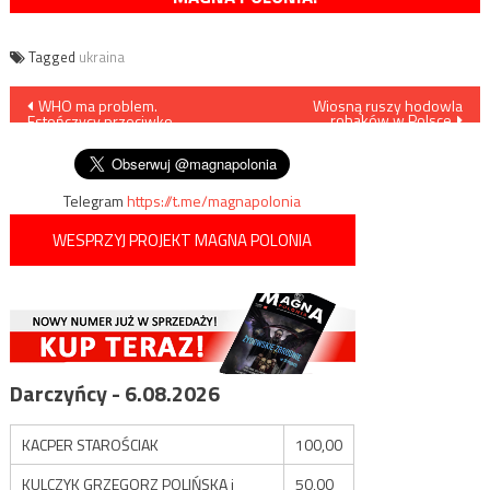
Tagged
ukraina
Nawigacja
WHO ma problem.
Wiosną ruszy hodowla
robaków w Polsce
Estończycy przeciwko
wpisu
traktatowi pandemicznemu
Telegram
https://t.me/magnapolonia
WESPRZYJ PROJEKT MAGNA POLONIA
Darczyńcy - 6.08.2026
KACPER STAROŚCIAK
100,00
KULCZYK GRZEGORZ POLIŃSKA i
50,00