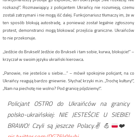
rozkazuj!”. Rozmawiający z policjantem Ukraińcy nie rozumieją, czemu
zostali zatrzymani i nie mogą iść dalej. Funkcjonariusz tłumaczy im, że w
ten sposób blokują autostradę, a ponieważ został legalnie zgłoszony
protest, demonstranci mogą blokować przejścia graniczne. Ukraińców
to nie przekonuje.
„Jedźcie do Brukseli! Jedźcie do Brukseli i tam sobie, kurwa, blokujcie!” –
krzyczał w swoim języku ukraiński kierowca.
„Panowie, nie jesteście u siebie…” – mówił spokojnie policjant, na co
Ukraińcy reagują bardzo gniewnie. Słychać krzyki m.in. „Trochę kultury!”,
„Nam na piechotę nie wolno? Pod granicę pójdziemy!”.
Policjant OSTRO do Ukraińców na granicy
polsko-ukraińskiej: NIE JESTEŚCIE U SIEBIE!
BRAWO! Czyli są jeszcze Polacy.
✌️
💪
❤️
pic.twitter.com/PGZ5k9kvhj