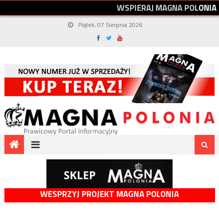
W
S
P
I
E
R
A
J
M
A
G
N
A
P
O
L
O
N
I
A
Piątek, 07 Sierpnia 2026
WESPRZYJ PROJEKT MAGNA POLONIA