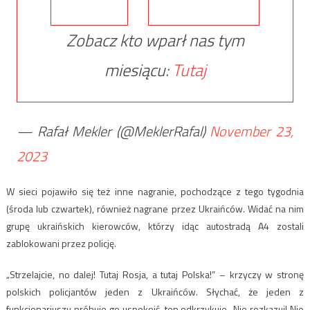
Zobacz kto wparł nas tym
miesiącu:
Tutaj
— Rafał Mekler (@MeklerRafal)
November 23,
2023
W sieci pojawiło się też inne nagranie, pochodzące z tego tygodnia
(środa lub czwartek), również nagrane przez Ukraińców. Widać na nim
grupę ukraińskich kierowców, którzy idąc autostradą A4 zostali
zablokowani przez policję.
„Strzelajcie, no dalej! Tutaj Rosja, a tutaj Polska!” – krzyczy w stronę
polskich policjantów jeden z Ukraińców. Słychać, że jeden z
funkcjonariuszy próbuje go uspokoić, ten odkrzykuje „Nie rozkazuj! Nie