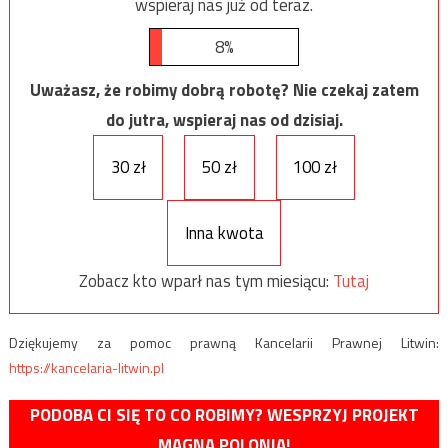
wspieraj nas już od teraz.
8%
Uważasz, że robimy dobrą robotę? Nie czekaj zatem
do jutra, wspieraj nas od dzisiaj.
30 zł
50 zł
100 zł
Inna kwota
Zobacz kto wparł nas tym miesiącu:
Tutaj
Dziękujemy za pomoc prawną Kancelarii Prawnej Litwin:
https://kancelaria-litwin.pl
PODOBA CI SIĘ TO CO ROBIMY? WESPRZYJ PROJEKT
MAGNA POLONIA!